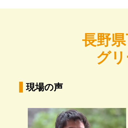
長野県
グリ
現場の声