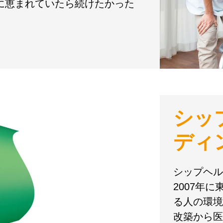
境に恵まれていたら続けたかった
シッ
ディ
シップヘル
2007年
る人の環境
改築から医