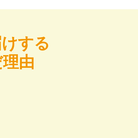
届けする
だ理由