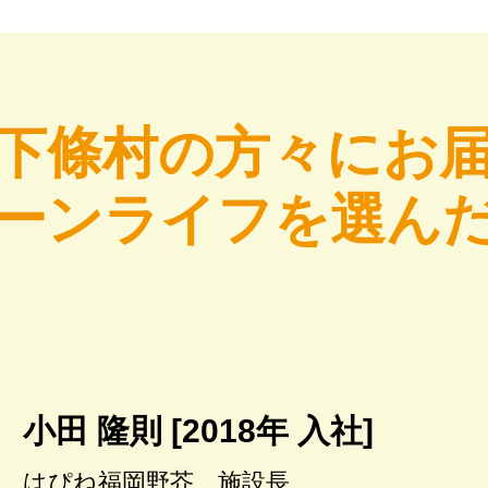
下條村の方々にお
ーンライフを選ん
小田 隆則 [2018年 入社]
はぴね福岡野芥 施設長