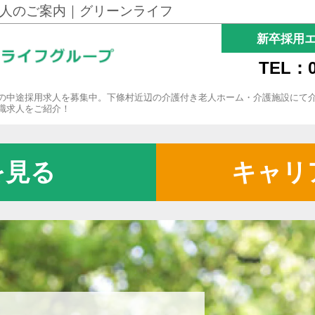
人のご案内｜グリーンライフ
新卒採用
TEL：0
の中途採用求人を募集中。下條村近辺の介護付き老人ホーム・介護施設にて
職求人をご紹介！
を見る
キャリ