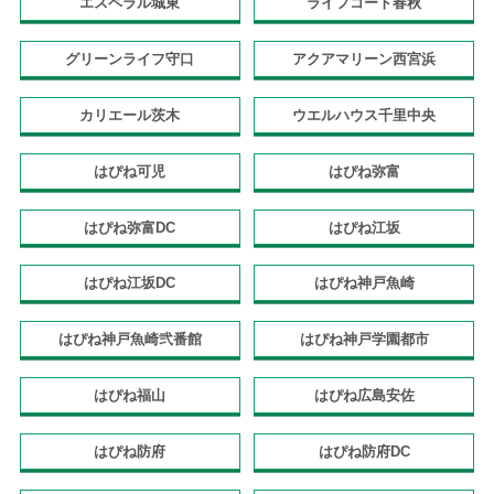
エスペラル城東
ライフコート春秋
グリーンライフ守口
アクアマリーン西宮浜
カリエール茨木
ウエルハウス千里中央
はぴね可児
はぴね弥富
はぴね弥富DC
はぴね江坂
はぴね江坂DC
はぴね神戸魚崎
はぴね神戸魚崎弐番館
はぴね神戸学園都市
はぴね福山
はぴね広島安佐
はぴね防府
はぴね防府DC