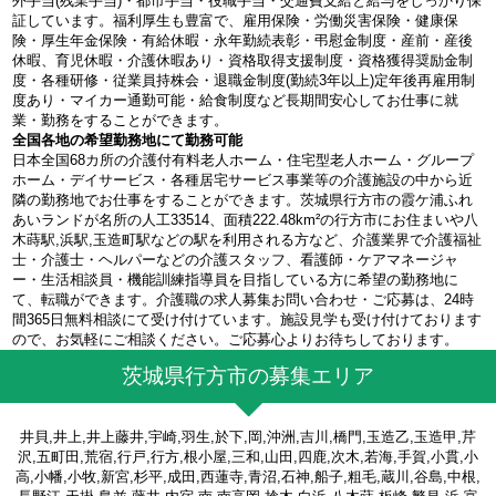
外手当(残業手当)・都市手当・役職手当・交通費支給と給与をしっかり保
証しています。福利厚生も豊富で、雇用保険・労働災害保険・健康保
険・厚生年金保険・有給休暇・永年勤続表彰・弔慰金制度・産前・産後
休暇、育児休暇・介護休暇あり・資格取得支援制度・資格獲得奨励金制
度・各種研修・従業員持株会・退職金制度(勤続3年以上)定年後再雇用制
度あり・マイカー通勤可能・給食制度など長期間安心してお仕事に就
業・勤務をすることができます。
全国各地の希望勤務地にて勤務可能
日本全国68カ所の介護付有料老人ホーム・住宅型老人ホーム・グループ
ホーム・デイサービス・各種居宅サービス事業等の介護施設の中から近
隣の勤務地でお仕事をすることができます。茨城県行方市の霞ケ浦ふれ
あいランドが名所の人工33514、面積222.48km²の行方市にお住まいや八
木蒔駅,浜駅,玉造町駅などの駅を利用される方など、介護業界で介護福祉
士・介護士・ヘルパーなどの介護スタッフ、看護師・ケアマネージャ
ー・生活相談員・機能訓練指導員を目指している方に希望の勤務地に
て、転職ができます。介護職の求人募集お問い合わせ・ご応募は、24時
間365日無料相談にて受け付けています。施設見学も受け付けております
ので、お気軽にご相談ください。ご応募心よりお待ちしております。
茨城県行方市の募集エリア
井貝,井上,井上藤井,宇崎,羽生,於下,岡,沖洲,吉川,橋門,玉造乙,玉造甲,芹
沢,五町田,荒宿,行戸,行方,根小屋,三和,山田,四鹿,次木,若海,手賀,小貫,小
高,小幡,小牧,新宮,杉平,成田,西蓮寺,青沼,石神,船子,粗毛,蔵川,谷島,中根,