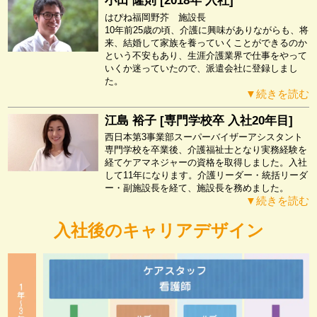
小田 隆則 [2018年 入社]
はぴね福岡野芥 施設長
10年前25歳の頃、介護に興味がありながらも、将
来、結婚して家族を養っていくことができるのか
という不安もあり、生涯介護業界で仕事をやって
いくか迷っていたので、派遣会社に登録しまし
た。
▼続きを読む
江島 裕子 [専門学校卒 入社20年目]
西日本第3事業部スーパーバイザーアシスタント
専門学校を卒業後、介護福祉士となり実務経験を
経てケアマネジャーの資格を取得しました。入社
して11年になります。介護リーダー・統括リーダ
ー・副施設長を経て、施設長を務めました。
▼続きを読む
入社後のキャリアデザイン