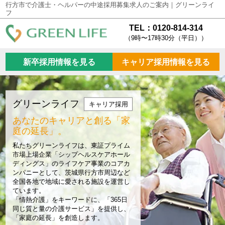
行方市で介護士・ヘルパーの中途採用募集求人のご案内｜グリーンライ
フ
TEL：0120-814-314
（9時〜17時30分（平日））
新卒採用情報を見る
キャリア採用情報を見る
グリーンライフ
キャリア採用
あなたのキャリアと創る
「家
庭の延長」。
私たちグリーンライフは、東証プライム
市場上場企業「シップヘルスケアホール
ディングス」のライフケア事業のコアカ
ンパニーとして、茨城県行方市周辺など
全国各地で地域に愛される施設を運営し
ています。
「情熱介護」をキーワードに、「365日
同じ質と量の介護サービス」を提供し、
「家庭の延長」を創造します。