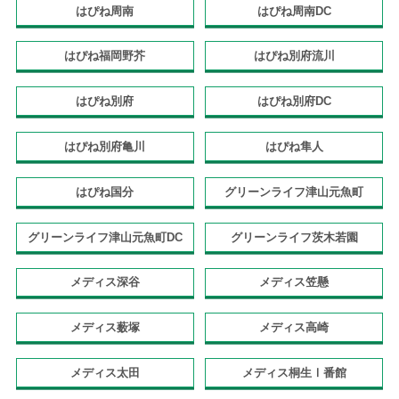
はぴね周南
はぴね周南DC
はぴね福岡野芥
はぴね別府流川
はぴね別府
はぴね別府DC
はぴね別府亀川
はぴね隼人
はぴね国分
グリーンライフ津山元魚町
グリーンライフ津山元魚町DC
グリーンライフ茨木若園
メディス深谷
メディス笠懸
メディス薮塚
メディス高崎
メディス太田
メディス桐生Ⅰ番館