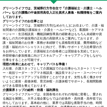
グリーンライフでは、茨城県行方市在住で『介護福祉士・介護士・ヘル
パー』など介護職の中途採用高収入正社員求人募集・転職情報をご案内
しております。
グリーンライフのお仕事とは
グリーンライフでは、茨城県行方市(なめがたし)にお住まいで、介護・福
祉関連の介護職(介護福祉士・介護士・ヘルパーなど)、看護師・ケアマネ
ージャー・生活相談員・機能訓練指導員の経験者はもちろん未経験や資
格なしの方の中途採用の正社員の高額求人をご案内しております。介
護・福祉関連のお仕事・業務が未経験でも資格取得支援、費用補助など
介護・福祉のスペシャリストに向けて、手厚いサポートで入社希望の方
をお待ちしています。介護福祉士の合格者には奨励金を支給しており、
外部研修の参加推進に向けてスキルアップ・キャリアアップをしながら
仕事をすることが可能です。
理想の将来にあわせて、キャリアパスを準備！
入社後、介護スタッフとして介護施設でのお仕事からスタート！リーダ
ー・統括リーダー・ケアマネ相談員・施設長マネジャー・スーパーバイ
ザーなどキャリアアップを目指すことができます。女性も長く働きやす
いように産前・産後休暇、育児休暇・介護休暇でサポート。長期間勤務
ができる環境を整えております。
介護業界トップの給料・待遇・福利厚生
グリーンライフグループは、全国各地それぞれの地域に密着し、愛され
る施設を展開し、大手上場企業ならではの好条件・高待遇・高年収でお
待ちしております。基本給の他に、業界では高額な夜勤手当の他、時間