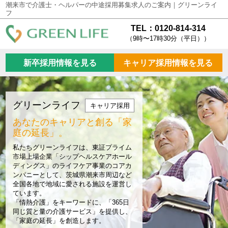
潮来市で介護士・ヘルパーの中途採用募集求人のご案内｜グリーンライ
フ
TEL：0120-814-314
（9時〜17時30分（平日））
新卒採用情報を見る
キャリア採用情報を見る
グリーンライフ
キャリア採用
あなたのキャリアと創る
「家
庭の延長」。
私たちグリーンライフは、東証プライム
市場上場企業「シップヘルスケアホール
ディングス」のライフケア事業のコアカ
ンパニーとして、茨城県潮来市周辺など
全国各地で地域に愛される施設を運営し
ています。
「情熱介護」をキーワードに、「365日
同じ質と量の介護サービス」を提供し、
「家庭の延長」を創造します。