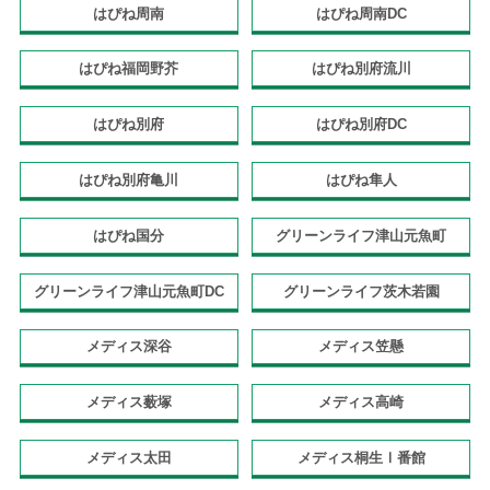
はぴね周南
はぴね周南DC
はぴね福岡野芥
はぴね別府流川
はぴね別府
はぴね別府DC
はぴね別府亀川
はぴね隼人
はぴね国分
グリーンライフ津山元魚町
グリーンライフ津山元魚町DC
グリーンライフ茨木若園
メディス深谷
メディス笠懸
メディス薮塚
メディス高崎
メディス太田
メディス桐生Ⅰ番館