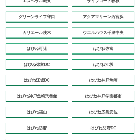
エスペラル城東
ライフコート春秋
グリーンライフ守口
アクアマリーン西宮浜
カリエール茨木
ウエルハウス千里中央
はぴね可児
はぴね弥富
はぴね弥富DC
はぴね江坂
はぴね江坂DC
はぴね神戸魚崎
はぴね神戸魚崎弐番館
はぴね神戸学園都市
はぴね福山
はぴね広島安佐
はぴね防府
はぴね防府DC