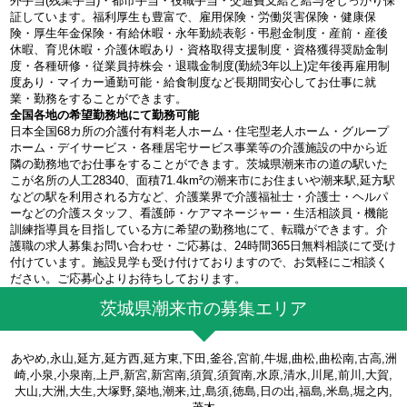
外手当(残業手当)・都市手当・役職手当・交通費支給と給与をしっかり保
証しています。福利厚生も豊富で、雇用保険・労働災害保険・健康保
険・厚生年金保険・有給休暇・永年勤続表彰・弔慰金制度・産前・産後
休暇、育児休暇・介護休暇あり・資格取得支援制度・資格獲得奨励金制
度・各種研修・従業員持株会・退職金制度(勤続3年以上)定年後再雇用制
度あり・マイカー通勤可能・給食制度など長期間安心してお仕事に就
業・勤務をすることができます。
全国各地の希望勤務地にて勤務可能
日本全国68カ所の介護付有料老人ホーム・住宅型老人ホーム・グループ
ホーム・デイサービス・各種居宅サービス事業等の介護施設の中から近
隣の勤務地でお仕事をすることができます。茨城県潮来市の道の駅いた
こが名所の人工28340、面積71.4km²の潮来市にお住まいや潮来駅,延方駅
などの駅を利用される方など、介護業界で介護福祉士・介護士・ヘルパ
ーなどの介護スタッフ、看護師・ケアマネージャー・生活相談員・機能
訓練指導員を目指している方に希望の勤務地にて、転職ができます。介
護職の求人募集お問い合わせ・ご応募は、24時間365日無料相談にて受け
付けています。施設見学も受け付けておりますので、お気軽にご相談く
ださい。ご応募心よりお待ちしております。
茨城県潮来市の募集エリア
あやめ,永山,延方,延方西,延方東,下田,釜谷,宮前,牛堀,曲松,曲松南,古高,洲
崎,小泉,小泉南,上戸,新宮,新宮南,須賀,須賀南,水原,清水,川尾,前川,大賀,
大山,大洲,大生,大塚野,築地,潮来,辻,島須,徳島,日の出,福島,米島,堀之内,