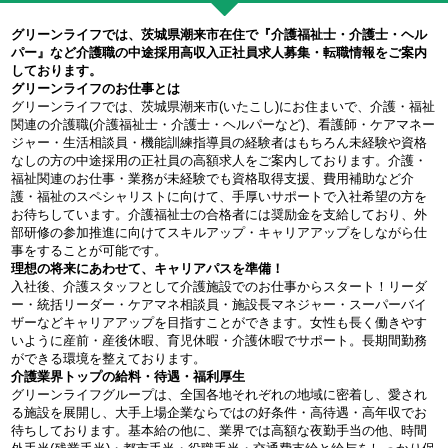
グリーンライフでは、茨城県潮来市在住で『介護福祉士・介護士・ヘル
パー』など介護職の中途採用高収入正社員求人募集・転職情報をご案内
しております。
グリーンライフのお仕事とは
グリーンライフでは、茨城県潮来市(いたこし)にお住まいで、介護・福祉
関連の介護職(介護福祉士・介護士・ヘルパーなど)、看護師・ケアマネー
ジャー・生活相談員・機能訓練指導員の経験者はもちろん未経験や資格
なしの方の中途採用の正社員の高額求人をご案内しております。介護・
福祉関連のお仕事・業務が未経験でも資格取得支援、費用補助など介
護・福祉のスペシャリストに向けて、手厚いサポートで入社希望の方を
お待ちしています。介護福祉士の合格者には奨励金を支給しており、外
部研修の参加推進に向けてスキルアップ・キャリアアップをしながら仕
事をすることが可能です。
理想の将来にあわせて、キャリアパスを準備！
入社後、介護スタッフとして介護施設でのお仕事からスタート！リーダ
ー・統括リーダー・ケアマネ相談員・施設長マネジャー・スーパーバイ
ザーなどキャリアアップを目指すことができます。女性も長く働きやす
いように産前・産後休暇、育児休暇・介護休暇でサポート。長期間勤務
ができる環境を整えております。
介護業界トップの給料・待遇・福利厚生
グリーンライフグループは、全国各地それぞれの地域に密着し、愛され
る施設を展開し、大手上場企業ならではの好条件・高待遇・高年収でお
待ちしております。基本給の他に、業界では高額な夜勤手当の他、時間