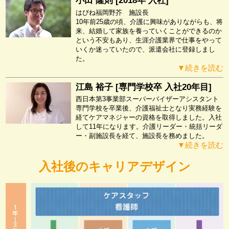
小田 隆則 [2018年 入社]
はぴね福岡野芥 施設長
10年前25歳の頃、介護に興味がありながらも、将
来、結婚して家族を養っていくことができるのか
という不安もあり、生涯介護業界で仕事をやって
いくか迷っていたので、派遣会社に登録しまし
た。
▼続きを読む
江島 裕子 [専門学校卒 入社20年目]
西日本第3事業部スーパーバイザーアシスタント
専門学校を卒業後、介護福祉士となり実務経験を
経てケアマネジャーの資格を取得しました。入社
して11年になります。介護リーダー・統括リーダ
ー・副施設長を経て、施設長を務めました。
▼続きを読む
入社後のキャリアデザイン