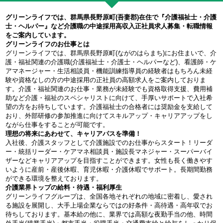
グリーンライフでは、群馬県長野原町(吾妻郡)在住で『介護福祉士・介護
士・ヘルパー』など介護職の中途採用高収入正社員求人募集・転職情報
をご案内しています。
グリーンライフのお仕事とは
グリーンライフでは、群馬県長野原町(ながのはらまち)にお住まいで、介
護・福祉関連の介護職(介護福祉士・介護士・ヘルパーなど)、看護師・ケ
アマネージャー・生活相談員・機能訓練指導員の経験者はもちろん未経
験や資格なしの方の中途採用の正社員の高額求人をご案内しておりま
す。介護・福祉関連のお仕事・業務が未経験でも資格取得支援、費用補
助など介護・福祉のスペシャリストに向けて、手厚いサポートで入社希
望の方をお待ちしています。介護福祉士の合格者には奨励金を支給して
おり、外部研修の参加推進に向けてスキルアップ・キャリアアップをし
ながら仕事をすることが可能です。
理想の将来にあわせて、キャリアパスを準備！
入社後、介護スタッフとして介護施設でのお仕事からスタート！リーダ
ー・統括リーダー・ケアマネ相談員・施設長マネジャー・スーパーバイ
ザーなどキャリアアップを目指すことができます。女性も長く働きやす
いように産前・産後休暇、育児休暇・介護休暇でサポート。長期間勤務
ができる環境を整えております。
介護業界トップの給料・待遇・福利厚生
グリーンライフグループは、全国各地それぞれの地域に密着し、愛され
る施設を展開し、大手上場企業ならではの好条件・高待遇・高年収でお
待ちしております。基本給の他に、業界では高額な夜勤手当の他、時間