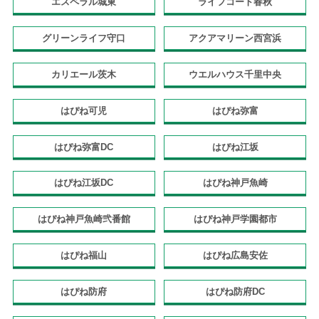
エスペラル城東
ライフコート春秋
グリーンライフ守口
アクアマリーン西宮浜
カリエール茨木
ウエルハウス千里中央
はぴね可児
はぴね弥富
はぴね弥富DC
はぴね江坂
はぴね江坂DC
はぴね神戸魚崎
はぴね神戸魚崎弐番館
はぴね神戸学園都市
はぴね福山
はぴね広島安佐
はぴね防府
はぴね防府DC