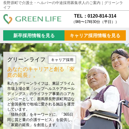
長野原町で介護士・ヘルパーの中途採用募集求人のご案内｜グリーンラ
イフ
TEL：0120-814-314
（9時〜17時30分（平日））
新卒採用情報を見る
キャリア採用情報を見る
グリーンライフ
キャリア採用
あなたのキャリアと創る
「家
庭の延長」。
私たちグリーンライフは、東証プライム
市場上場企業「シップヘルスケアホール
ディングス」のライフケア事業のコアカ
ンパニーとして、群馬県長野原町周辺な
ど全国各地で地域に愛される施設を運営
しています。
「情熱介護」をキーワードに、「365日
同じ質と量の介護サービス」を提供し、
「家庭の延長」を創造します。