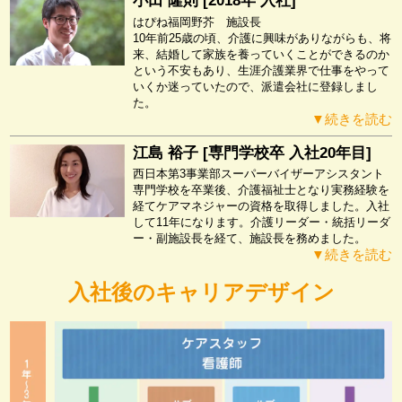
小田 隆則 [2018年 入社]
はぴね福岡野芥 施設長
10年前25歳の頃、介護に興味がありながらも、将
来、結婚して家族を養っていくことができるのか
という不安もあり、生涯介護業界で仕事をやって
いくか迷っていたので、派遣会社に登録しまし
た。
▼続きを読む
江島 裕子 [専門学校卒 入社20年目]
西日本第3事業部スーパーバイザーアシスタント
専門学校を卒業後、介護福祉士となり実務経験を
経てケアマネジャーの資格を取得しました。入社
して11年になります。介護リーダー・統括リーダ
ー・副施設長を経て、施設長を務めました。
▼続きを読む
入社後のキャリアデザイン