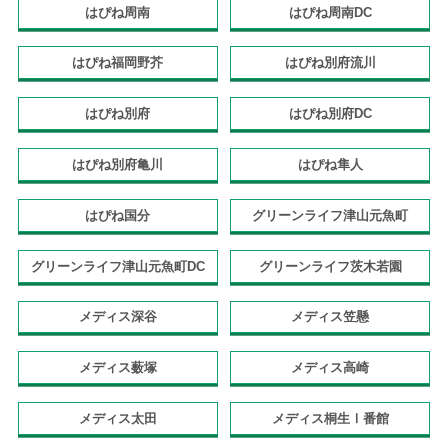
はぴね周南
はぴね周南DC
はぴね福岡野芥
はぴね別府流川
はぴね別府
はぴね別府DC
はぴね別府亀川
はぴね隼人
はぴね国分
グリーンライフ津山元魚町
グリーンライフ津山元魚町DC
グリーンライフ茨木若園
メディス深谷
メディス笠懸
メディス薮塚
メディス高崎
メディス太田
メディス桐生Ⅰ番館