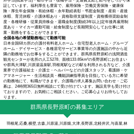
外手当(残業手当)・都市手当・役職手当・交通費支給と給与をしっかり保
証しています。福利厚生も豊富で、雇用保険・労働災害保険・健康保
険・厚生年金保険・有給休暇・永年勤続表彰・弔慰金制度・産前・産後
休暇、育児休暇・介護休暇あり・資格取得支援制度・資格獲得奨励金制
度・各種研修・従業員持株会・退職金制度(勤続3年以上)定年後再雇用制
度あり・マイカー通勤可能・給食制度など長期間安心してお仕事に就
業・勤務をすることができます。
全国各地の希望勤務地にて勤務可能
日本全国68カ所の介護付有料老人ホーム・住宅型老人ホーム・グループ
ホーム・デイサービス・各種居宅サービス事業等の介護施設の中から近
隣の勤務地でお仕事をすることができます。群馬県長野原町の浅間酒造
観光センターが名所の人工5278、面積133.85km²の長野原町にお住まい
や群馬大津駅,川原湯温泉駅,羽根尾駅などの駅を利用される方など、介護
業界で介護福祉士・介護士・ヘルパーなどの介護スタッフ、看護師・ケ
アマネージャー・生活相談員・機能訓練指導員を目指している方に希望
の勤務地にて、転職ができます。介護職の求人募集お問い合わせ・ご応
募は、24時間365日無料相談にて受け付けています。施設見学も受け付け
ておりますので、お気軽にご相談ください。ご応募心よりお待ちしてお
ります。
群馬県長野原町の募集エリア
羽根尾,応桑,横壁,古森,川原湯,川原畑,大津,長野原,北軽井沢,与喜屋,林