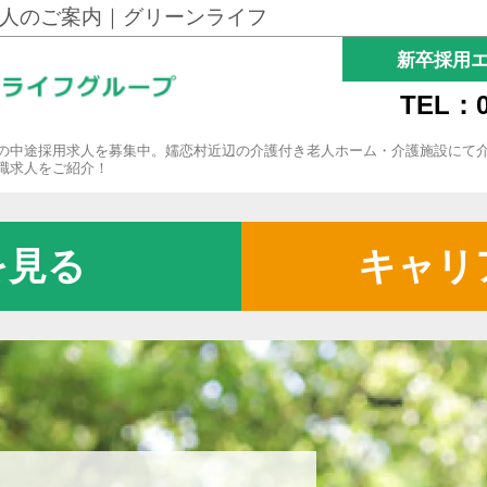
人のご案内｜グリーンライフ
新卒採用
TEL：0
の中途採用求人を募集中。嬬恋村近辺の介護付き老人ホーム・介護施設にて
職求人をご紹介！
を見る
キャリ