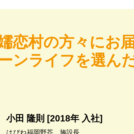
嬬恋村の方々にお
ーンライフを選ん
小田 隆則 [2018年 入社]
はぴね福岡野芥 施設長