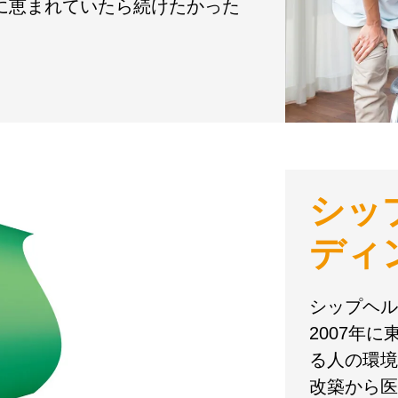
境に恵まれていたら続けたかった
シッ
ディ
シップヘル
2007年
る人の環境
改築から医