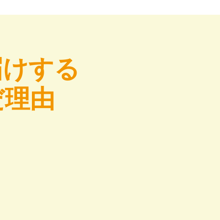
届けする
だ理由