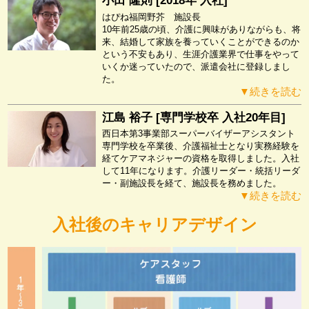
小田 隆則 [2018年 入社]
はぴね福岡野芥 施設長
10年前25歳の頃、介護に興味がありながらも、将
来、結婚して家族を養っていくことができるのか
という不安もあり、生涯介護業界で仕事をやって
いくか迷っていたので、派遣会社に登録しまし
た。
▼続きを読む
江島 裕子 [専門学校卒 入社20年目]
西日本第3事業部スーパーバイザーアシスタント
専門学校を卒業後、介護福祉士となり実務経験を
経てケアマネジャーの資格を取得しました。入社
して11年になります。介護リーダー・統括リーダ
ー・副施設長を経て、施設長を務めました。
▼続きを読む
入社後のキャリアデザイン