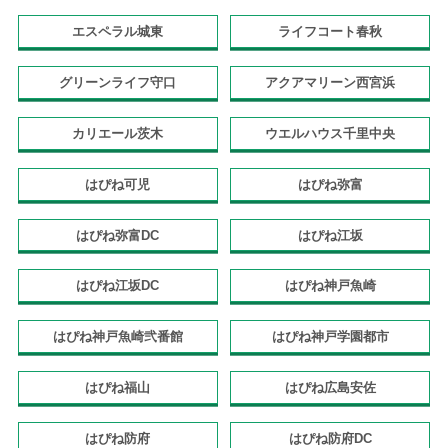
エスペラル城東
ライフコート春秋
グリーンライフ守口
アクアマリーン西宮浜
カリエール茨木
ウエルハウス千里中央
はぴね可児
はぴね弥富
はぴね弥富DC
はぴね江坂
はぴね江坂DC
はぴね神戸魚崎
はぴね神戸魚崎弐番館
はぴね神戸学園都市
はぴね福山
はぴね広島安佐
はぴね防府
はぴね防府DC