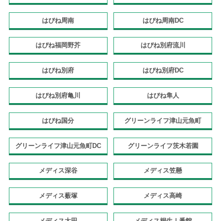
はぴね周南
はぴね周南DC
はぴね福岡野芥
はぴね別府流川
はぴね別府
はぴね別府DC
はぴね別府亀川
はぴね隼人
はぴね国分
グリーンライフ津山元魚町
グリーンライフ津山元魚町DC
グリーンライフ茨木若園
メディス深谷
メディス笠懸
メディス薮塚
メディス高崎
メディス太田
メディス桐生Ⅰ番館