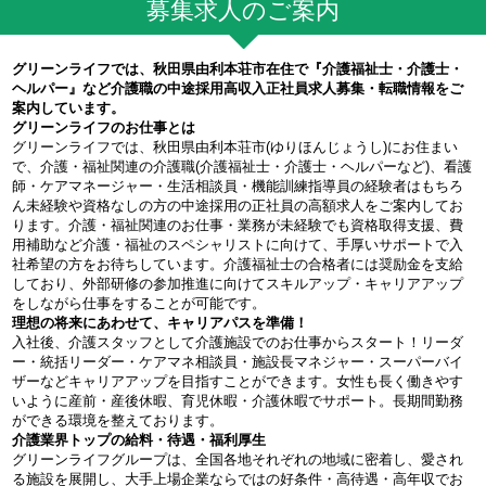
募集求人のご案内
グリーンライフでは、秋田県由利本荘市在住で『介護福祉士・介護士・
ヘルパー』など介護職の中途採用高収入正社員求人募集・転職情報をご
案内しています。
グリーンライフのお仕事とは
グリーンライフでは、秋田県由利本荘市(ゆりほんじょうし)にお住まい
で、介護・福祉関連の介護職(介護福祉士・介護士・ヘルパーなど)、看護
師・ケアマネージャー・生活相談員・機能訓練指導員の経験者はもちろ
ん未経験や資格なしの方の中途採用の正社員の高額求人をご案内してお
ります。介護・福祉関連のお仕事・業務が未経験でも資格取得支援、費
用補助など介護・福祉のスペシャリストに向けて、手厚いサポートで入
社希望の方をお待ちしています。介護福祉士の合格者には奨励金を支給
しており、外部研修の参加推進に向けてスキルアップ・キャリアアップ
をしながら仕事をすることが可能です。
理想の将来にあわせて、キャリアパスを準備！
入社後、介護スタッフとして介護施設でのお仕事からスタート！リーダ
ー・統括リーダー・ケアマネ相談員・施設長マネジャー・スーパーバイ
ザーなどキャリアアップを目指すことができます。女性も長く働きやす
いように産前・産後休暇、育児休暇・介護休暇でサポート。長期間勤務
ができる環境を整えております。
介護業界トップの給料・待遇・福利厚生
グリーンライフグループは、全国各地それぞれの地域に密着し、愛され
る施設を展開し、大手上場企業ならではの好条件・高待遇・高年収でお