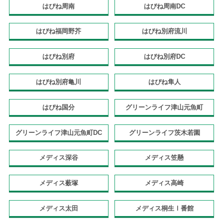
はぴね周南
はぴね周南DC
はぴね福岡野芥
はぴね別府流川
はぴね別府
はぴね別府DC
はぴね別府亀川
はぴね隼人
はぴね国分
グリーンライフ津山元魚町
グリーンライフ津山元魚町DC
グリーンライフ茨木若園
メディス深谷
メディス笠懸
メディス薮塚
メディス高崎
メディス太田
メディス桐生Ⅰ番館