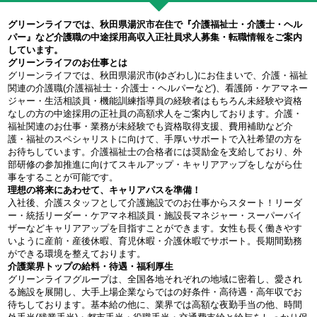
グリーンライフでは、秋田県湯沢市在住で『介護福祉士・介護士・ヘル
パー』など介護職の中途採用高収入正社員求人募集・転職情報をご案内
しています。
グリーンライフのお仕事とは
グリーンライフでは、秋田県湯沢市(ゆざわし)にお住まいで、介護・福祉
関連の介護職(介護福祉士・介護士・ヘルパーなど)、看護師・ケアマネー
ジャー・生活相談員・機能訓練指導員の経験者はもちろん未経験や資格
なしの方の中途採用の正社員の高額求人をご案内しております。介護・
福祉関連のお仕事・業務が未経験でも資格取得支援、費用補助など介
護・福祉のスペシャリストに向けて、手厚いサポートで入社希望の方を
お待ちしています。介護福祉士の合格者には奨励金を支給しており、外
部研修の参加推進に向けてスキルアップ・キャリアアップをしながら仕
事をすることが可能です。
理想の将来にあわせて、キャリアパスを準備！
入社後、介護スタッフとして介護施設でのお仕事からスタート！リーダ
ー・統括リーダー・ケアマネ相談員・施設長マネジャー・スーパーバイ
ザーなどキャリアアップを目指すことができます。女性も長く働きやす
いように産前・産後休暇、育児休暇・介護休暇でサポート。長期間勤務
ができる環境を整えております。
介護業界トップの給料・待遇・福利厚生
グリーンライフグループは、全国各地それぞれの地域に密着し、愛され
る施設を展開し、大手上場企業ならではの好条件・高待遇・高年収でお
待ちしております。基本給の他に、業界では高額な夜勤手当の他、時間