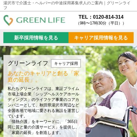
湯沢市で介護士・ヘルパーの中途採用募集求人のご案内｜グリーンライ
フ
TEL：0120-814-314
（9時〜17時30分（平日））
新卒採用情報を見る
キャリア採用情報を見る
グリーンライフ
キャリア採用
あなたのキャリアと創る
「家
庭の延長」。
私たちグリーンライフは、東証プライム
市場上場企業「シップヘルスケアホール
ディングス」のライフケア事業のコアカ
ンパニーとして、秋田県湯沢市周辺など
全国各地で地域に愛される施設を運営し
ています。
「情熱介護」をキーワードに、「365日
同じ質と量の介護サービス」を提供し、
「家庭の延長」を創造します。