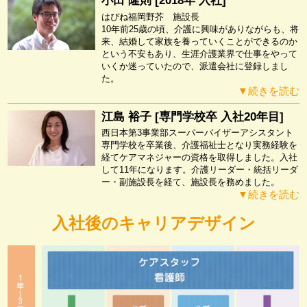
小田 隆則 [2018年 入社]
はぴね福岡野芥 施設長
10年前25歳の頃、介護に興味がありながらも、将
来、結婚して家族を養っていくことができるのか
という不安もあり、生涯介護業界で仕事をやって
いくか迷っていたので、派遣会社に登録しまし
た。
▼続きを読む
江島 裕子 [専門学校卒 入社20年目]
西日本第3事業部スーパーバイザーアシスタント
専門学校を卒業後、介護福祉士となり実務経験を
経てケアマネジャーの資格を取得しました。入社
して11年になります。介護リーダー・統括リーダ
ー・副施設長を経て、施設長を務めました。
▼続きを読む
入社後のキャリアデザイン