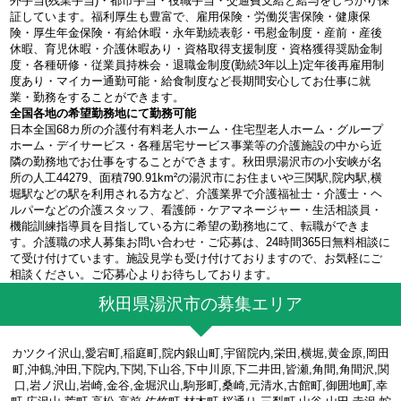
外手当(残業手当)・都市手当・役職手当・交通費支給と給与をしっかり保
証しています。福利厚生も豊富で、雇用保険・労働災害保険・健康保
険・厚生年金保険・有給休暇・永年勤続表彰・弔慰金制度・産前・産後
休暇、育児休暇・介護休暇あり・資格取得支援制度・資格獲得奨励金制
度・各種研修・従業員持株会・退職金制度(勤続3年以上)定年後再雇用制
度あり・マイカー通勤可能・給食制度など長期間安心してお仕事に就
業・勤務をすることができます。
全国各地の希望勤務地にて勤務可能
日本全国68カ所の介護付有料老人ホーム・住宅型老人ホーム・グループ
ホーム・デイサービス・各種居宅サービス事業等の介護施設の中から近
隣の勤務地でお仕事をすることができます。秋田県湯沢市の小安峡が名
所の人工44279、面積790.91km²の湯沢市にお住まいや三関駅,院内駅,横
堀駅などの駅を利用される方など、介護業界で介護福祉士・介護士・ヘ
ルパーなどの介護スタッフ、看護師・ケアマネージャー・生活相談員・
機能訓練指導員を目指している方に希望の勤務地にて、転職ができま
す。介護職の求人募集お問い合わせ・ご応募は、24時間365日無料相談に
て受け付けています。施設見学も受け付けておりますので、お気軽にご
相談ください。ご応募心よりお待ちしております。
秋田県湯沢市の募集エリア
カツクイ沢山,愛宕町,稲庭町,院内銀山町,宇留院内,栄田,横堀,黄金原,岡田
町,沖鶴,沖田,下院内,下関,下山谷,下中川原,下二井田,皆瀬,角間,角間沢,関
口,岩ノ沢山,岩崎,金谷,金堀沢山,駒形町,桑崎,元清水,古館町,御囲地町,幸