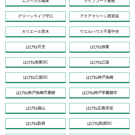
エスペラル城東
ライフコート春秋
グリーンライフ守口
アクアマリーン西宮浜
カリエール茨木
ウエルハウス千里中央
はぴね可児
はぴね弥富
はぴね弥富DC
はぴね江坂
はぴね江坂DC
はぴね神戸魚崎
はぴね神戸魚崎弐番館
はぴね神戸学園都市
はぴね福山
はぴね広島安佐
はぴね防府
はぴね防府DC