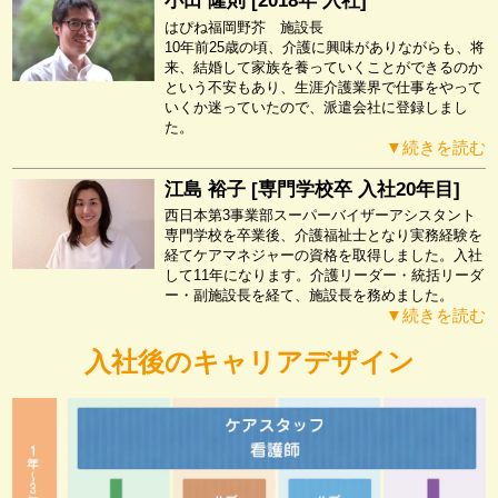
小田 隆則 [2018年 入社]
はぴね福岡野芥 施設長
10年前25歳の頃、介護に興味がありながらも、将
来、結婚して家族を養っていくことができるのか
という不安もあり、生涯介護業界で仕事をやって
いくか迷っていたので、派遣会社に登録しまし
た。
▼続きを読む
江島 裕子 [専門学校卒 入社20年目]
西日本第3事業部スーパーバイザーアシスタント
専門学校を卒業後、介護福祉士となり実務経験を
経てケアマネジャーの資格を取得しました。入社
して11年になります。介護リーダー・統括リーダ
ー・副施設長を経て、施設長を務めました。
▼続きを読む
入社後のキャリアデザイン