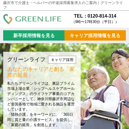
藤沢市で介護士・ヘルパーの中途採用募集求人のご案内｜グリーンライ
フ
TEL：0120-814-314
（9時〜17時30分（平日））
新卒採用情報を見る
キャリア採用情報を見る
グリーンライフ
キャリア採用
あなたのキャリアと創る
「家
庭の延長」。
私たちグリーンライフは、東証プライム
市場上場企業「シップヘルスケアホール
ディングス」のライフケア事業のコアカ
ンパニーとして、神奈川県藤沢市周辺な
ど全国各地で地域に愛される施設を運営
しています。
「情熱介護」をキーワードに、「365日
同じ質と量の介護サービス」を提供し、
「家庭の延長」を創造します。