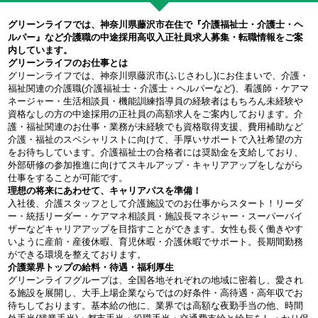
グリーンライフでは、神奈川県藤沢市在住で『介護福祉士・介護士・ヘ
ルパー』など介護職の中途採用高収入正社員求人募集・転職情報をご案
内しています。
グリーンライフのお仕事とは
グリーンライフでは、神奈川県藤沢市(ふじさわし)にお住まいで、介護・
福祉関連の介護職(介護福祉士・介護士・ヘルパーなど)、看護師・ケアマ
ネージャー・生活相談員・機能訓練指導員の経験者はもちろん未経験や
資格なしの方の中途採用の正社員の高額求人をご案内しております。介
護・福祉関連のお仕事・業務が未経験でも資格取得支援、費用補助など
介護・福祉のスペシャリストに向けて、手厚いサポートで入社希望の方
をお待ちしています。介護福祉士の合格者には奨励金を支給しており、
外部研修の参加推進に向けてスキルアップ・キャリアアップをしながら
仕事をすることが可能です。
理想の将来にあわせて、キャリアパスを準備！
入社後、介護スタッフとして介護施設でのお仕事からスタート！リーダ
ー・統括リーダー・ケアマネ相談員・施設長マネジャー・スーパーバイ
ザーなどキャリアアップを目指すことができます。女性も長く働きやす
いように産前・産後休暇、育児休暇・介護休暇でサポート。長期間勤務
ができる環境を整えております。
介護業界トップの給料・待遇・福利厚生
グリーンライフグループは、全国各地それぞれの地域に密着し、愛され
る施設を展開し、大手上場企業ならではの好条件・高待遇・高年収でお
待ちしております。基本給の他に、業界では高額な夜勤手当の他、時間