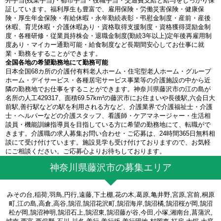
外手当(残業手当)・都市手当・役職手当・交通費支給と給与をしっかり保
証しています。福利厚生も豊富で、雇用保険・労働災害保険・健康保
険・厚生年金保険・有給休暇・永年勤続表彰・弔慰金制度・産前・産後
休暇、育児休暇・介護休暇あり・資格取得支援制度・資格獲得奨励金制
度・各種研修・従業員持株会・退職金制度(勤続3年以上)定年後再雇用制
度あり・マイカー通勤可能・給食制度など長期間安心してお仕事に就
業・勤務をすることができます。
全国各地の希望勤務地にて勤務可能
日本全国68カ所の介護付有料老人ホーム・住宅型老人ホーム・グループ
ホーム・デイサービス・各種居宅サービス事業等の介護施設の中から近
隣の勤務地でお仕事をすることができます。神奈川県藤沢市の江の島が
名所の人工429317、面積69.57km²の藤沢市にお住まいや長後駅,六会日大
前駅,善行駅などの駅を利用される方など、介護業界で介護福祉士・介護
士・ヘルパーなどの介護スタッフ、看護師・ケアマネージャー・生活相
談員・機能訓練指導員を目指している方に希望の勤務地にて、転職がで
きます。介護職の求人募集お問い合わせ・ご応募は、24時間365日無料相
談にて受け付けています。施設見学も受け付けておりますので、お気軽
にご相談ください。ご応募心よりお待ちしております。
神奈川県藤沢市の募集エリア
みその台,稲荷,羽鳥,円行,遠藤,下土棚,花の木,葛原,亀井野,宮原,宮前,桐原
町,江の島,高倉,高谷,鵠沼,鵠沼花沢町,鵠沼海岸,鵠沼橘,鵠沼桜が岡,鵠沼
松が岡,鵠沼神明,鵠沼石上,鵠沼東,鵠沼藤が谷,今田,小塚,湘南台,菖蒲沢,