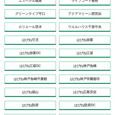
エスペラル城東
ライフコート春秋
グリーンライフ守口
アクアマリーン西宮浜
カリエール茨木
ウエルハウス千里中央
はぴね可児
はぴね弥富
はぴね弥富DC
はぴね江坂
はぴね江坂DC
はぴね神戸魚崎
はぴね神戸魚崎弐番館
はぴね神戸学園都市
はぴね福山
はぴね広島安佐
はぴね防府
はぴね防府DC