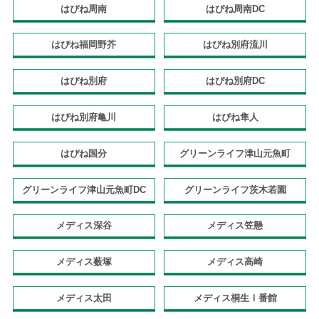
はぴね周南
はぴね周南DC
はぴね福岡野芥
はぴね別府流川
はぴね別府
はぴね別府DC
はぴね別府亀川
はぴね隼人
はぴね国分
グリーンライフ津山元魚町
グリーンライフ津山元魚町DC
グリーンライフ茨木若園
メディス深谷
メディス笠懸
メディス薮塚
メディス高崎
メディス太田
メディス桐生Ⅰ番館