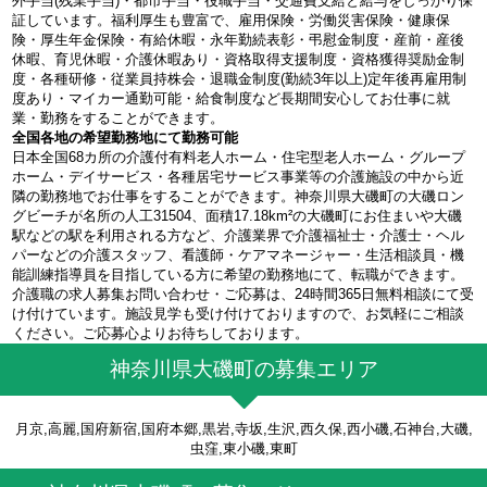
外手当(残業手当)・都市手当・役職手当・交通費支給と給与をしっかり保
証しています。福利厚生も豊富で、雇用保険・労働災害保険・健康保
険・厚生年金保険・有給休暇・永年勤続表彰・弔慰金制度・産前・産後
休暇、育児休暇・介護休暇あり・資格取得支援制度・資格獲得奨励金制
度・各種研修・従業員持株会・退職金制度(勤続3年以上)定年後再雇用制
度あり・マイカー通勤可能・給食制度など長期間安心してお仕事に就
業・勤務をすることができます。
全国各地の希望勤務地にて勤務可能
日本全国68カ所の介護付有料老人ホーム・住宅型老人ホーム・グループ
ホーム・デイサービス・各種居宅サービス事業等の介護施設の中から近
隣の勤務地でお仕事をすることができます。神奈川県大磯町の大磯ロン
グビーチが名所の人工31504、面積17.18km²の大磯町にお住まいや大磯
駅などの駅を利用される方など、介護業界で介護福祉士・介護士・ヘル
パーなどの介護スタッフ、看護師・ケアマネージャー・生活相談員・機
能訓練指導員を目指している方に希望の勤務地にて、転職ができます。
介護職の求人募集お問い合わせ・ご応募は、24時間365日無料相談にて受
け付けています。施設見学も受け付けておりますので、お気軽にご相談
ください。ご応募心よりお待ちしております。
神奈川県大磯町の募集エリア
月京,高麗,国府新宿,国府本郷,黒岩,寺坂,生沢,西久保,西小磯,石神台,大磯,
虫窪,東小磯,東町