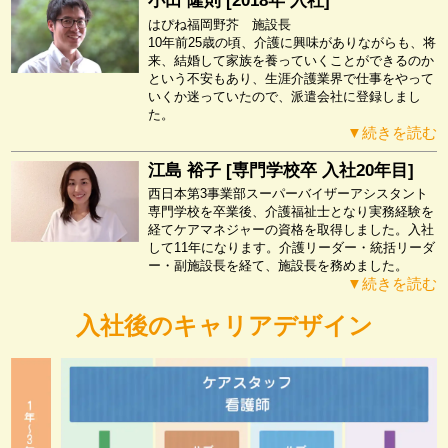
小田 隆則 [2018年 入社]
はぴね福岡野芥 施設長
10年前25歳の頃、介護に興味がありながらも、将
来、結婚して家族を養っていくことができるのか
という不安もあり、生涯介護業界で仕事をやって
いくか迷っていたので、派遣会社に登録しまし
た。
▼続きを読む
江島 裕子 [専門学校卒 入社20年目]
西日本第3事業部スーパーバイザーアシスタント
専門学校を卒業後、介護福祉士となり実務経験を
経てケアマネジャーの資格を取得しました。入社
して11年になります。介護リーダー・統括リーダ
ー・副施設長を経て、施設長を務めました。
▼続きを読む
入社後のキャリアデザイン