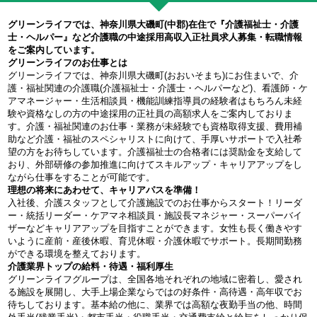
グリーンライフでは、神奈川県大磯町(中郡)在住で『介護福祉士・介護
士・ヘルパー』など介護職の中途採用高収入正社員求人募集・転職情報
をご案内しています。
グリーンライフのお仕事とは
グリーンライフでは、神奈川県大磯町(おおいそまち)にお住まいで、介
護・福祉関連の介護職(介護福祉士・介護士・ヘルパーなど)、看護師・ケ
アマネージャー・生活相談員・機能訓練指導員の経験者はもちろん未経
験や資格なしの方の中途採用の正社員の高額求人をご案内しておりま
す。介護・福祉関連のお仕事・業務が未経験でも資格取得支援、費用補
助など介護・福祉のスペシャリストに向けて、手厚いサポートで入社希
望の方をお待ちしています。介護福祉士の合格者には奨励金を支給して
おり、外部研修の参加推進に向けてスキルアップ・キャリアアップをし
ながら仕事をすることが可能です。
理想の将来にあわせて、キャリアパスを準備！
入社後、介護スタッフとして介護施設でのお仕事からスタート！リーダ
ー・統括リーダー・ケアマネ相談員・施設長マネジャー・スーパーバイ
ザーなどキャリアアップを目指すことができます。女性も長く働きやす
いように産前・産後休暇、育児休暇・介護休暇でサポート。長期間勤務
ができる環境を整えております。
介護業界トップの給料・待遇・福利厚生
グリーンライフグループは、全国各地それぞれの地域に密着し、愛され
る施設を展開し、大手上場企業ならではの好条件・高待遇・高年収でお
待ちしております。基本給の他に、業界では高額な夜勤手当の他、時間