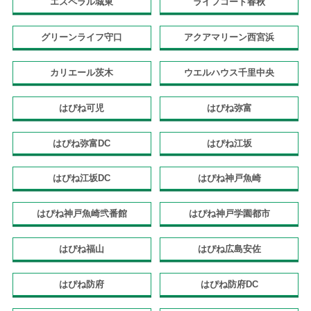
エスペラル城東
ライフコート春秋
グリーンライフ守口
アクアマリーン西宮浜
カリエール茨木
ウエルハウス千里中央
はぴね可児
はぴね弥富
はぴね弥富DC
はぴね江坂
はぴね江坂DC
はぴね神戸魚崎
はぴね神戸魚崎弐番館
はぴね神戸学園都市
はぴね福山
はぴね広島安佐
はぴね防府
はぴね防府DC