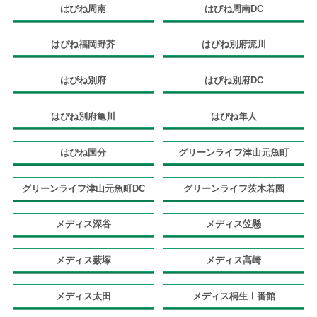
はぴね周南
はぴね周南DC
はぴね福岡野芥
はぴね別府流川
はぴね別府
はぴね別府DC
はぴね別府亀川
はぴね隼人
はぴね国分
グリーンライフ津山元魚町
グリーンライフ津山元魚町DC
グリーンライフ茨木若園
メディス深谷
メディス笠懸
メディス薮塚
メディス高崎
メディス太田
メディス桐生Ⅰ番館