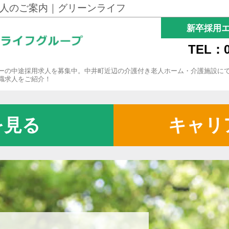
人のご案内｜グリーンライフ
新卒採用
TEL：0
ーの中途採用求人を募集中。中井町近辺の介護付き老人ホーム・介護施設に
職求人をご紹介！
を見る
キャリ