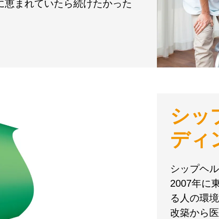
境に恵まれていたら続けたかった
シッ
ディ
シップヘル
2007年
る人の環境
改築から医