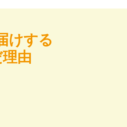
届けする
だ理由