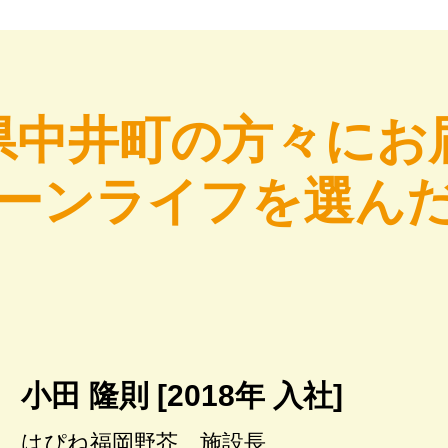
県中井町の方々にお
ーンライフを選ん
小田 隆則 [2018年 入社]
はぴね福岡野芥 施設長