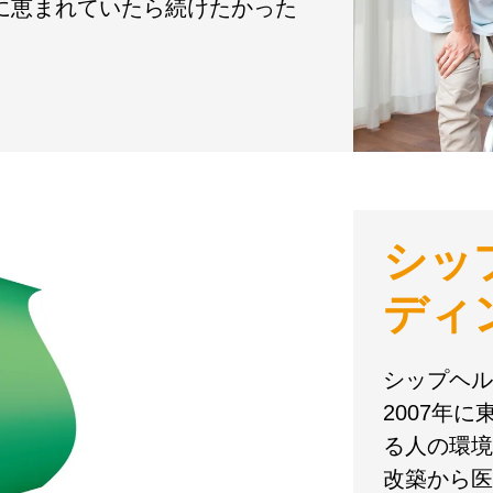
境に恵まれていたら続けたかった
シッ
ディ
シップヘル
2007年
る人の環境
改築から医