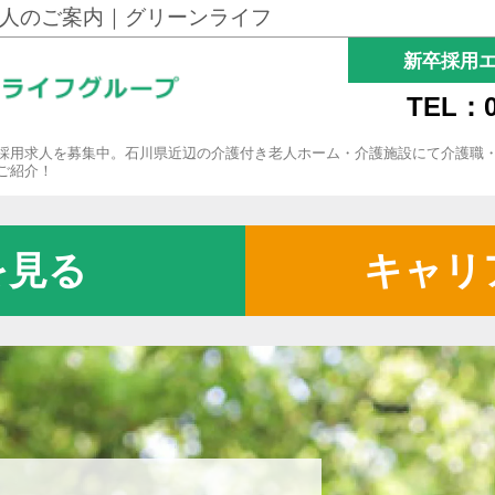
人のご案内｜グリーンライフ
新卒採用
TEL：0
採用求人を募集中。石川県近辺の介護付き老人ホーム・介護施設にて介護職
ご紹介！
を見る
キャリ