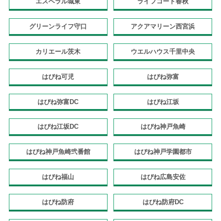
エスペラル城東
ライフコート春秋
グリーンライフ守口
アクアマリーン西宮浜
カリエール茨木
ウエルハウス千里中央
はぴね可児
はぴね弥富
はぴね弥富DC
はぴね江坂
はぴね江坂DC
はぴね神戸魚崎
はぴね神戸魚崎弐番館
はぴね神戸学園都市
はぴね福山
はぴね広島安佐
はぴね防府
はぴね防府DC