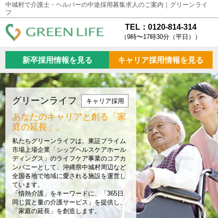
中城村で介護士・ヘルパーの中途採用募集求人のご案内｜グリーンライ
フ
TEL：0120-814-314
（9時〜17時30分（平日））
新卒採用情報を見る
キャリア採用情報を見る
グリーンライフ
キャリア採用
あなたのキャリアと創る
「家
庭の延長」。
私たちグリーンライフは、東証プライム
市場上場企業「シップヘルスケアホール
ディングス」のライフケア事業のコアカ
ンパニーとして、沖縄県中城村周辺など
全国各地で地域に愛される施設を運営し
ています。
「情熱介護」をキーワードに、「365日
同じ質と量の介護サービス」を提供し、
「家庭の延長」を創造します。