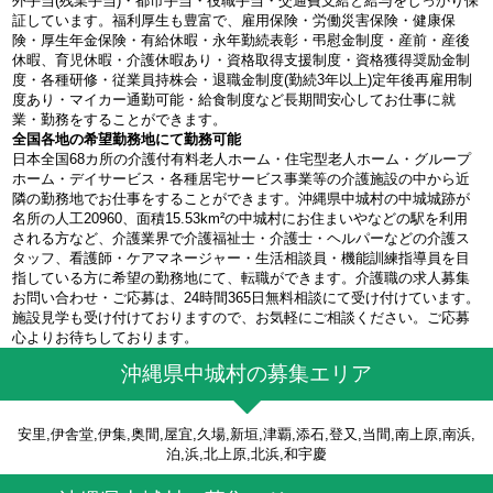
外手当(残業手当)・都市手当・役職手当・交通費支給と給与をしっかり保
証しています。福利厚生も豊富で、雇用保険・労働災害保険・健康保
険・厚生年金保険・有給休暇・永年勤続表彰・弔慰金制度・産前・産後
休暇、育児休暇・介護休暇あり・資格取得支援制度・資格獲得奨励金制
度・各種研修・従業員持株会・退職金制度(勤続3年以上)定年後再雇用制
度あり・マイカー通勤可能・給食制度など長期間安心してお仕事に就
業・勤務をすることができます。
全国各地の希望勤務地にて勤務可能
日本全国68カ所の介護付有料老人ホーム・住宅型老人ホーム・グループ
ホーム・デイサービス・各種居宅サービス事業等の介護施設の中から近
隣の勤務地でお仕事をすることができます。沖縄県中城村の中城城跡が
名所の人工20960、面積15.53km²の中城村にお住まいやなどの駅を利用
される方など、介護業界で介護福祉士・介護士・ヘルパーなどの介護ス
タッフ、看護師・ケアマネージャー・生活相談員・機能訓練指導員を目
指している方に希望の勤務地にて、転職ができます。介護職の求人募集
お問い合わせ・ご応募は、24時間365日無料相談にて受け付けています。
施設見学も受け付けておりますので、お気軽にご相談ください。ご応募
心よりお待ちしております。
沖縄県中城村の募集エリア
安里,伊舎堂,伊集,奥間,屋宜,久場,新垣,津覇,添石,登又,当間,南上原,南浜,
泊,浜,北上原,北浜,和宇慶