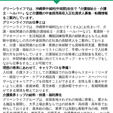
グリーンライフでは、沖縄県中城村(中頭郡)在住で『介護福祉士・介護
士・ヘルパー』など介護職の中途採用高収入正社員求人募集・転職情報
をご案内しています。
グリーンライフのお仕事とは
グリーンライフでは、沖縄県中城村(なかぐすくそん)にお住まいで、介
護・福祉関連の介護職(介護福祉士・介護士・ヘルパーなど)、看護師・ケ
アマネージャー・生活相談員・機能訓練指導員の経験者はもちろん未経
験や資格なしの方の中途採用の正社員の高額求人をご案内しておりま
す。介護・福祉関連のお仕事・業務が未経験でも資格取得支援、費用補
助など介護・福祉のスペシャリストに向けて、手厚いサポートで入社希
望の方をお待ちしています。介護福祉士の合格者には奨励金を支給して
おり、外部研修の参加推進に向けてスキルアップ・キャリアアップをし
ながら仕事をすることが可能です。
理想の将来にあわせて、キャリアパスを準備！
入社後、介護スタッフとして介護施設でのお仕事からスタート！リーダ
ー・統括リーダー・ケアマネ相談員・施設長マネジャー・スーパーバイ
ザーなどキャリアアップを目指すことができます。女性も長く働きやす
いように産前・産後休暇、育児休暇・介護休暇でサポート。長期間勤務
ができる環境を整えております。
介護業界トップの給料・待遇・福利厚生
グリーンライフグループは、全国各地それぞれの地域に密着し、愛され
る施設を展開し、大手上場企業ならではの好条件・高待遇・高年収でお
待ちしております。基本給の他に、業界では高額な夜勤手当の他、時間