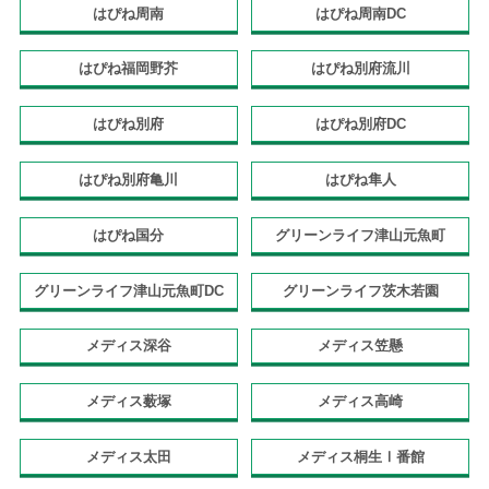
はぴね周南
はぴね周南DC
はぴね福岡野芥
はぴね別府流川
はぴね別府
はぴね別府DC
はぴね別府亀川
はぴね隼人
はぴね国分
グリーンライフ津山元魚町
グリーンライフ津山元魚町DC
グリーンライフ茨木若園
メディス深谷
メディス笠懸
メディス薮塚
メディス高崎
メディス太田
メディス桐生Ⅰ番館