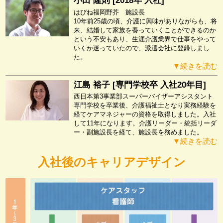
小田 隆則 [2018年 入社]
はぴね福岡野芥 施設長
10年前25歳の頃、介護に興味がありながらも、将
来、結婚して家族を養っていくことができるのか
という不安もあり、生涯介護業界で仕事をやって
いくか迷っていたので、派遣会社に登録しまし
た。
▼続きを読む
江島 裕子 [専門学校卒 入社20年目]
西日本第3事業部スーパーバイザーアシスタント
専門学校を卒業後、介護福祉士となり実務経験を
経てケアマネジャーの資格を取得しました。入社
して11年になります。介護リーダー・統括リーダ
ー・副施設長を経て、施設長を務めました。
▼続きを読む
入社後のキャリアデザイン