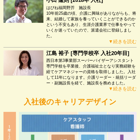
小田 隆則 [2018年 入社]
はぴね福岡野芥 施設長
10年前25歳の頃、介護に興味がありながらも、将
来、結婚して家族を養っていくことができるのか
という不安もあり、生涯介護業界で仕事をやって
いくか迷っていたので、派遣会社に登録しまし
た。
▼続きを読む
江島 裕子 [専門学校卒 入社20年目]
西日本第3事業部スーパーバイザーアシスタント
専門学校を卒業後、介護福祉士となり実務経験を
経てケアマネジャーの資格を取得しました。入社
して11年になります。介護リーダー・統括リーダ
ー・副施設長を経て、施設長を務めました。
▼続きを読む
入社後のキャリアデザイン