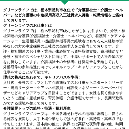
グリーンライフでは、栃木県足利市在住で『介護福祉士・介護士・ヘル
パー』など介護職の中途採用高収入正社員求人募集・転職情報をご案内
しております。
グリーンライフのお仕事とは
グリーンライフでは、栃木県足利市(あしかがし)にお住まいで、介護・福
祉関連の介護職(介護福祉士・介護士・ヘルパーなど)、看護師・ケアマネ
ージャー・生活相談員・機能訓練指導員の経験者はもちろん未経験や資
格なしの方の中途採用の正社員の高額求人をご案内しております。介
護・福祉関連のお仕事・業務が未経験でも資格取得支援、費用補助など
介護・福祉のスペシャリストに向けて、手厚いサポートで入社希望の方
をお待ちしています。介護福祉士の合格者には奨励金を支給しており、
外部研修の参加推進に向けてスキルアップ・キャリアアップをしながら
仕事をすることが可能です。
理想の将来にあわせて、キャリアパスを準備！
入社後、介護スタッフとして介護施設でのお仕事からスタート！リーダ
ー・統括リーダー・ケアマネ相談員・施設長マネジャー・スーパーバイ
ザーなどキャリアアップを目指すことができます。女性も長く働きやす
いように産前・産後休暇、育児休暇・介護休暇でサポート。長期間勤務
ができる環境を整えております。
介護業界トップの給料・待遇・福利厚生
グリーンライフグループは、全国各地それぞれの地域に密着し、愛され
る施設を展開し、大手上場企業ならではの好条件・高待遇・高年収でお
待ちしております。基本給の他に、業界では高額な夜勤手当の他、時間