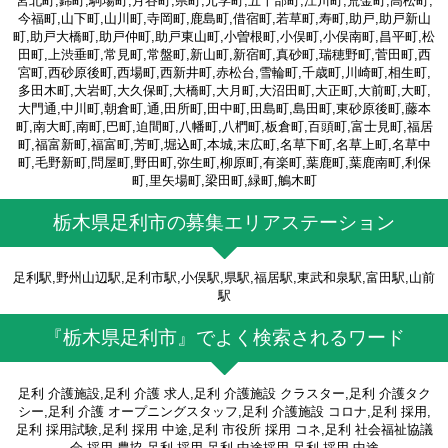
宮北町,錦町,駒場町,月谷町,県町,元学町,五十部町,江川町,荒金町,高松町,
今福町,山下町,山川町,寺岡町,鹿島町,借宿町,若草町,寿町,助戸,助戸新山
町,助戸大橋町,助戸仲町,助戸東山町,小曽根町,小俣町,小俣南町,昌平町,松
田町,上渋垂町,常見町,常盤町,新山町,新宿町,真砂町,瑞穂野町,菅田町,西
宮町,西砂原後町,西場町,西新井町,赤松台,雪輪町,千歳町,川崎町,相生町,
多田木町,大岩町,大久保町,大橋町,大月町,大沼田町,大正町,大前町,大町,
大門通,中川町,朝倉町,通,田所町,田中町,田島町,島田町,東砂原後町,藤本
町,南大町,南町,巴町,迫間町,八幡町,八椚町,板倉町,百頭町,富士見町,福居
町,福富新町,福富町,芳町,堀込町,本城,末広町,名草下町,名草上町,名草中
町,毛野新町,問屋町,野田町,弥生町,柳原町,有楽町,葉鹿町,葉鹿南町,利保
町,里矢場町,梁田町,緑町,鵤木町
栃木県足利市の募集エリアステーション
足利駅,野州山辺駅,足利市駅,小俣駅,県駅,福居駅,東武和泉駅,富田駅,山前
駅
『栃木県足利市』でよく検索されるワード
足利 介護施設,足利 介護 求人,足利 介護施設 クラスター,足利 介護タク
シー,足利 介護 オープニングスタッフ,足利 介護施設 コロナ,足利 採用,
足利 採用試験,足利 採用 中途,足利 市役所 採用 コネ,足利 社会福祉協議
会 採用,農協 足利 採用,足利 中途採用,足利 採用 中途