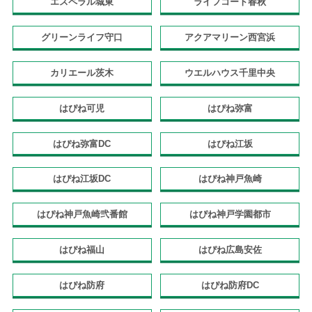
エスペラル城東
ライフコート春秋
グリーンライフ守口
アクアマリーン西宮浜
カリエール茨木
ウエルハウス千里中央
はぴね可児
はぴね弥富
はぴね弥富DC
はぴね江坂
はぴね江坂DC
はぴね神戸魚崎
はぴね神戸魚崎弐番館
はぴね神戸学園都市
はぴね福山
はぴね広島安佐
はぴね防府
はぴね防府DC