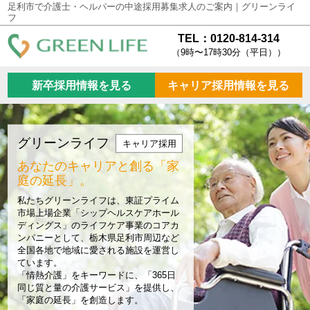
足利市で介護士・ヘルパーの中途採用募集求人のご案内｜グリーンライ
フ
TEL：0120-814-314
（9時〜17時30分（平日））
新卒採用情報を見る
キャリア採用情報を見る
グリーンライフ
キャリア採用
あなたのキャリアと創る
「家
庭の延長」。
私たちグリーンライフは、東証プライム
市場上場企業「シップヘルスケアホール
ディングス」のライフケア事業のコアカ
ンパニーとして、栃木県足利市周辺など
全国各地で地域に愛される施設を運営し
ています。
「情熱介護」をキーワードに、「365日
同じ質と量の介護サービス」を提供し、
「家庭の延長」を創造します。