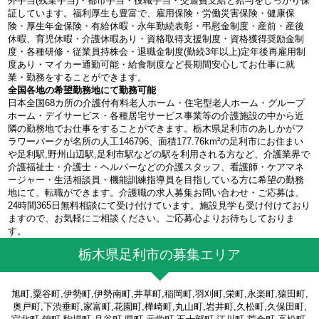
外手当(残業手当)・都市手当・役職手当・交通費支給と給与をしっかり保
証しています。福利厚生も豊富で、雇用保険・労働災害保険・健康保
険・厚生年金保険・有給休暇・永年勤続表彰・弔慰金制度・産前・産後
休暇、育児休暇・介護休暇あり・資格取得支援制度・資格獲得奨励金制
度・各種研修・従業員持株会・退職金制度(勤続3年以上)定年後再雇用制
度あり・マイカー通勤可能・給食制度など長期間安心してお仕事に就
業・勤務をすることができます。
全国各地の希望勤務地にて勤務可能
日本全国68カ所の介護付有料老人ホーム・住宅型老人ホーム・グループ
ホーム・デイサービス・各種居宅サービス事業等の介護施設の中から近
隣の勤務地でお仕事をすることができます。栃木県足利市のあしかがフ
ラワーパークが名所の人工146796、面積177.76km²の足利市にお住まい
や足利駅,野州山辺駅,足利市駅などの駅を利用される方など、介護業界で
介護福祉士・介護士・ヘルパーなどの介護スタッフ、看護師・ケアマネ
ージャー・生活相談員・機能訓練指導員を目指している方に希望の勤務
地にて、転職ができます。介護職の求人募集お問い合わせ・ご応募は、
24時間365日無料相談にて受け付けています。施設見学も受け付けており
ますので、お気軽にご相談ください。ご応募心よりお待ちしておりま
す。
栃木県足利市の募集エリア
旭町,粟谷町,伊勢町,伊勢南町,井草町,稲岡町,羽刈町,栄町,永楽町,猿田町,
奥戸町,下渋垂町,家富町,花園町,樺崎町,丸山町,岩井町,久松町,久保田町,