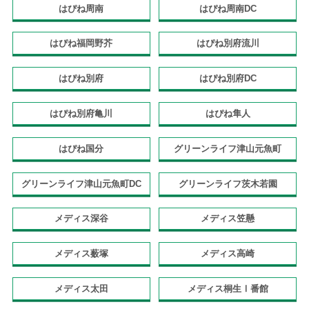
はぴね周南
はぴね周南DC
はぴね福岡野芥
はぴね別府流川
はぴね別府
はぴね別府DC
はぴね別府亀川
はぴね隼人
はぴね国分
グリーンライフ津山元魚町
グリーンライフ津山元魚町DC
グリーンライフ茨木若園
メディス深谷
メディス笠懸
メディス薮塚
メディス高崎
メディス太田
メディス桐生Ⅰ番館