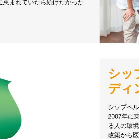
境に恵まれていたら続けたかった
シッ
ディ
シップヘル
2007年
る人の環境
改築から医