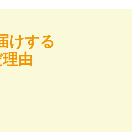
届けする
だ理由