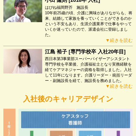
小田 隆則 [2018年 入社]
はぴね福岡野芥 施設長
10年前25歳の頃、介護に興味がありながらも、将
来、結婚して家族を養っていくことができるのか
という不安もあり、生涯介護業界で仕事をやって
いくか迷っていたので、派遣会社に登録しまし
た。
▼続きを読む
江島 裕子 [専門学校卒 入社20年目]
西日本第3事業部スーパーバイザーアシスタント
専門学校を卒業後、介護福祉士となり実務経験を
経てケアマネジャーの資格を取得しました。入社
して11年になります。介護リーダー・統括リーダ
ー・副施設長を経て、施設長を務めました。
▼続きを読む
入社後のキャリアデザイン