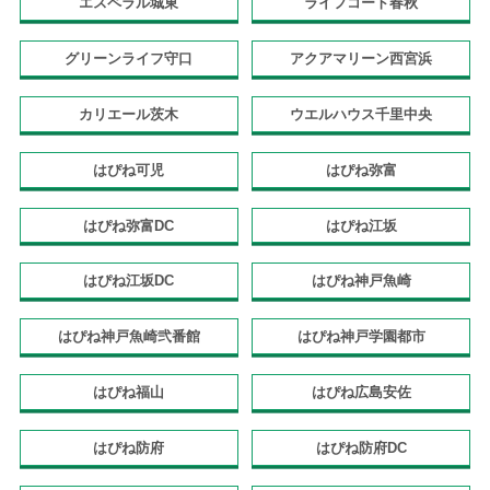
エスペラル城東
ライフコート春秋
グリーンライフ守口
アクアマリーン西宮浜
カリエール茨木
ウエルハウス千里中央
はぴね可児
はぴね弥富
はぴね弥富DC
はぴね江坂
はぴね江坂DC
はぴね神戸魚崎
はぴね神戸魚崎弐番館
はぴね神戸学園都市
はぴね福山
はぴね広島安佐
はぴね防府
はぴね防府DC