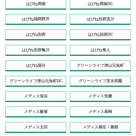
はぴね周南
はぴね周南DC
はぴね福岡野芥
はぴね別府流川
はぴね別府
はぴね別府DC
はぴね別府亀川
はぴね隼人
はぴね国分
グリーンライフ津山元魚町
グリーンライフ津山元魚町DC
グリーンライフ茨木若園
メディス深谷
メディス笠懸
メディス薮塚
メディス高崎
メディス太田
メディス桐生Ⅰ番館