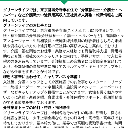
グリーンライフでは、東京都国分寺市在住で『介護福祉士・介護士・ヘ
ルパー』など介護職の中途採用高収入正社員求人募集・転職情報をご案
内しています。
グリーンライフのお仕事とは
グリーンライフでは、東京都国分寺市(こくぶんじし)にお住まいで、介
護・福祉関連の介護職(介護福祉士・介護士・ヘルパーなど)、看護師・ケ
アマネージャー・生活相談員・機能訓練指導員の経験者はもちろん未経
験や資格なしの方の中途採用の正社員の高額求人をご案内しておりま
す。介護・福祉関連のお仕事・業務が未経験でも資格取得支援、費用補
助など介護・福祉のスペシャリストに向けて、手厚いサポートで入社希
望の方をお待ちしています。介護福祉士の合格者には奨励金を支給して
おり、外部研修の参加推進に向けてスキルアップ・キャリアアップをし
ながら仕事をすることが可能です。
理想の将来にあわせて、キャリアパスを準備！
入社後、介護スタッフとして介護施設でのお仕事からスタート！リーダ
ー・統括リーダー・ケアマネ相談員・施設長マネジャー・スーパーバイ
ザーなどキャリアアップを目指すことができます。女性も長く働きやす
いように産前・産後休暇、育児休暇・介護休暇でサポート。長期間勤務
ができる環境を整えております。
介護業界トップの給料・待遇・福利厚生
グリーンライフグループは、全国各地それぞれの地域に密着し、愛され
る施設を展開し、大手上場企業ならではの好条件・高待遇・高年収でお
待ちしております。基本給の他に、業界では高額な夜勤手当の他、時間