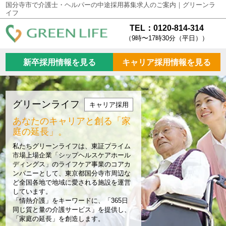
国分寺市で介護士・ヘルパーの中途採用募集求人のご案内｜グリーンラ
イフ
TEL：0120-814-314
（9時〜17時30分（平日））
新卒採用情報を見る
キャリア採用情報を見る
グリーンライフ
キャリア採用
あなたのキャリアと創る
「家
庭の延長」。
私たちグリーンライフは、東証プライム
市場上場企業「シップヘルスケアホール
ディングス」のライフケア事業のコアカ
ンパニーとして、東京都国分寺市周辺な
ど全国各地で地域に愛される施設を運営
しています。
「情熱介護」をキーワードに、「365日
同じ質と量の介護サービス」を提供し、
「家庭の延長」を創造します。