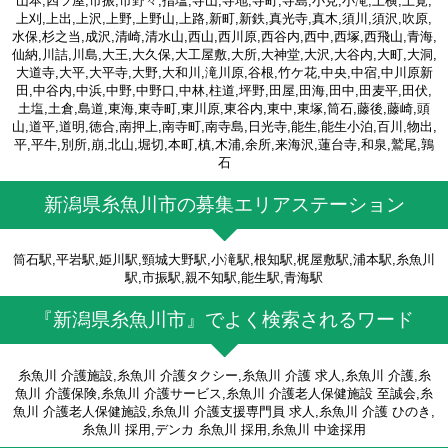
山本,四ツ屋,市振,市野々,指塩,寺山,寺地,寺町,寺島,小見,小滝,上横,上覚,
上刈,上出,上沢,上野,上野山,上路,新町,新鉄,真光寺,真木,須川,須沢,吹原,
水保,杉之当,成沢,清崎,清水山,西山,西川原,西谷内,西中,西塚,西飛山,青海,
仙納,川詰,川島,大王,大久保,大工屋敷,大所,大神堂,大沢,大谷内,大町,大洞,
大道寺,大平,大平寺,大野,大和川,滝川原,谷根,竹ケ花,中央,中宿,中川原新
田,中谷内,中浜,中野,中野口,中林,柱道,坪野,田屋,田海,田中,田麦平,田伏,
土塩,土倉,島道,東海,東寺町,東川原,東谷内,東中,東塚,筒石,藤後,藤崎,頭
山,道平,道明,徳合,南押上,南寺町,南寺島,日光寺,能生,能生小泊,百川,物出,
平,平牛,別所,崩,北山,堀切,本町,槙,木浦,余所,来海沢,蓮台寺,和泉,鷲尾,鶉
石
新潟県糸魚川市の募集エリアステーション
筒石駅,平岩駅,姫川駅,頸城大野駅,小滝駅,根知駅,梶屋敷駅,浦本駅,糸魚川
駅,市振駅,親不知駅,能生駅,青海駅
『新潟県糸魚川市』でよく検索されるワード
糸魚川 介護施設,糸魚川 介護タクシー,糸魚川 介護 求人,糸魚川 介護,糸
魚川 介護保険,糸魚川 介護サービス,糸魚川 介護老人保健施設 至誠会,糸
魚川 介護老人保健施設,糸魚川 介護支援専門員 求人,糸魚川 介護 ひのき,
糸魚川 採用,デンカ 糸魚川 採用,糸魚川 中途採用