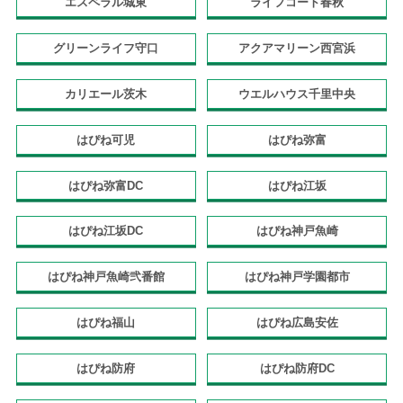
エスペラル城東
ライフコート春秋
グリーンライフ守口
アクアマリーン西宮浜
カリエール茨木
ウエルハウス千里中央
はぴね可児
はぴね弥富
はぴね弥富DC
はぴね江坂
はぴね江坂DC
はぴね神戸魚崎
はぴね神戸魚崎弐番館
はぴね神戸学園都市
はぴね福山
はぴね広島安佐
はぴね防府
はぴね防府DC