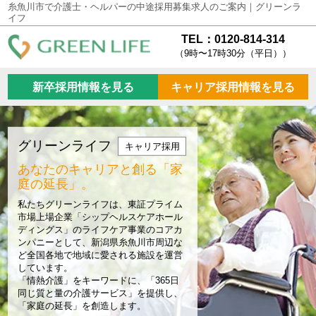
糸魚川市で介護士・ヘルパーの中途採用募集求人のご案内｜グリーンラ
イフ
TEL：0120-814-314
（9時〜17時30分（平日））
新卒採用情報を見る
キャリア採用情報を見る
グリーンライフ
キャリア採用
あなたのキャリアと創る
「家
庭の延長」。
私たちグリーンライフは、東証プライム
市場上場企業「シップヘルスケアホール
ディングス」のライフケア事業のコアカ
ンパニーとして、新潟県糸魚川市周辺な
ど全国各地で地域に愛される施設を運営
しています。
「情熱介護」をキーワードに、「365日
同じ質と量の介護サービス」を提供し、
「家庭の延長」を創造します。