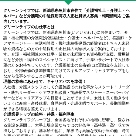
グリーンライフでは、新潟県糸魚川市在住で『介護福祉士・介護士・ヘ
ルパー』など介護職の中途採用高収入正社員求人募集・転職情報をご案
内しています。
グリーンライフのお仕事とは
グリーンライフでは、新潟県糸魚川市(いといがわし)にお住まいで、介
護・福祉関連の介護職(介護福祉士・介護士・ヘルパーなど)、看護師・ケ
アマネージャー・生活相談員・機能訓練指導員の経験者はもちろん未経
験や資格なしの方の中途採用の正社員の高額求人をご案内しておりま
す。介護・福祉関連のお仕事・業務が未経験でも資格取得支援、費用補
助など介護・福祉のスペシャリストに向けて、手厚いサポートで入社希
望の方をお待ちしています。介護福祉士の合格者には奨励金を支給して
おり、外部研修の参加推進に向けてスキルアップ・キャリアアップをし
ながら仕事をすることが可能です。
理想の将来にあわせて、キャリアパスを準備！
入社後、介護スタッフとして介護施設でのお仕事からスタート！リーダ
ー・統括リーダー・ケアマネ相談員・施設長マネジャー・スーパーバイ
ザーなどキャリアアップを目指すことができます。女性も長く働きやす
いように産前・産後休暇、育児休暇・介護休暇でサポート。長期間勤務
ができる環境を整えております。
介護業界トップの給料・待遇・福利厚生
グリーンライフグループは、全国各地それぞれの地域に密着し、愛され
る施設を展開し、大手上場企業ならではの好条件・高待遇・高年収でお
待ちしております。基本給の他に、業界では高額な夜勤手当の他、時間