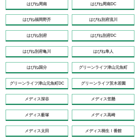
はぴね周南
はぴね周南DC
はぴね福岡野芥
はぴね別府流川
はぴね別府
はぴね別府DC
はぴね別府亀川
はぴね隼人
はぴね国分
グリーンライフ津山元魚町
グリーンライフ津山元魚町DC
グリーンライフ茨木若園
メディス深谷
メディス笠懸
メディス薮塚
メディス高崎
メディス太田
メディス桐生Ⅰ番館