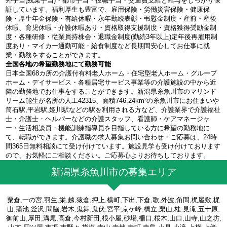
外手当(残業手当)・都市手当・役職手当・交通費支給と給与をしっかり保
証しています。福利厚生も豊富で、雇用保険・労働災害保険・健康保
険・厚生年金保険・有給休暇・永年勤続表彰・弔慰金制度・産前・産後
休暇、育児休暇・介護休暇あり・資格取得支援制度・資格獲得奨励金制
度・各種研修・従業員持株会・退職金制度(勤続3年以上)定年後再雇用制
度あり・マイカー通勤可能・給食制度など長期間安心してお仕事に就
業・勤務をすることができます。
全国各地の希望勤務地にて勤務可能
日本全国68カ所の介護付有料老人ホーム・住宅型老人ホーム・グループ
ホーム・デイサービス・各種居宅サービス事業等の介護施設の中から近
隣の勤務地でお仕事をすることができます。新潟県糸魚川市のマリンド
リーム能生が名所の人工42315、面積746.24km²の糸魚川市にお住まいや
筒石駅,平岩駅,姫川駅などの駅を利用される方など、介護業界で介護福祉
士・介護士・ヘルパーなどの介護スタッフ、看護師・ケアマネージャ
ー・生活相談員・機能訓練指導員を目指している方に希望の勤務地に
て、転職ができます。介護職の求人募集お問い合わせ・ご応募は、24時
間365日無料相談にて受け付けています。施設見学も受け付けております
ので、お気軽にご相談ください。ご応募心よりお待ちしております。
新潟県糸魚川市の募集エリア
粟倉,一の宮,羽生,栄,越,猿倉,押上,横町,下出,下倉,歌,外波,角間,梶屋敷,梶
山,蒲池,釜沢,間脇,岩木,鬼舞,鬼伏,宮平,京ケ峰,橋立,栗山,桂,見滝,五十原,
御前山,厚田,溝尾,高倉,今村新田,根小屋,砂場,柵口,桜木,山口,山寺,山之坊,