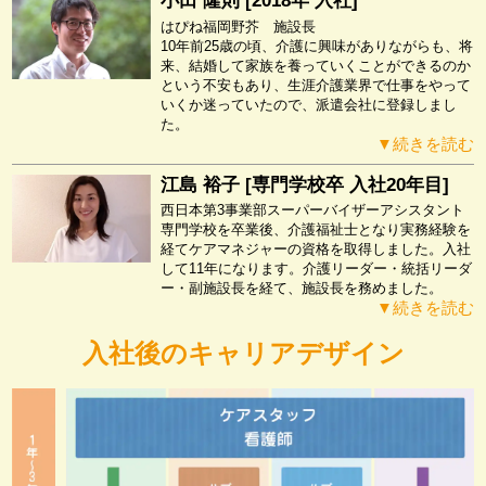
小田 隆則 [2018年 入社]
はぴね福岡野芥 施設長
10年前25歳の頃、介護に興味がありながらも、将
来、結婚して家族を養っていくことができるのか
という不安もあり、生涯介護業界で仕事をやって
いくか迷っていたので、派遣会社に登録しまし
た。
▼続きを読む
江島 裕子 [専門学校卒 入社20年目]
西日本第3事業部スーパーバイザーアシスタント
専門学校を卒業後、介護福祉士となり実務経験を
経てケアマネジャーの資格を取得しました。入社
して11年になります。介護リーダー・統括リーダ
ー・副施設長を経て、施設長を務めました。
▼続きを読む
入社後のキャリアデザイン