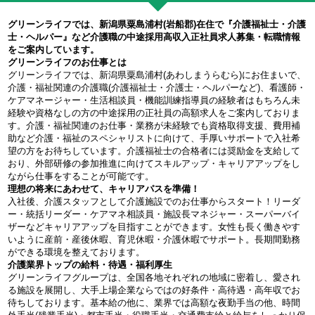
グリーンライフでは、新潟県粟島浦村(岩船郡)在住で『介護福祉士・介護
士・ヘルパー』など介護職の中途採用高収入正社員求人募集・転職情報
をご案内しています。
グリーンライフのお仕事とは
グリーンライフでは、新潟県粟島浦村(あわしまうらむら)にお住まいで、
介護・福祉関連の介護職(介護福祉士・介護士・ヘルパーなど)、看護師・
ケアマネージャー・生活相談員・機能訓練指導員の経験者はもちろん未
経験や資格なしの方の中途採用の正社員の高額求人をご案内しておりま
す。介護・福祉関連のお仕事・業務が未経験でも資格取得支援、費用補
助など介護・福祉のスペシャリストに向けて、手厚いサポートで入社希
望の方をお待ちしています。介護福祉士の合格者には奨励金を支給して
おり、外部研修の参加推進に向けてスキルアップ・キャリアアップをし
ながら仕事をすることが可能です。
理想の将来にあわせて、キャリアパスを準備！
入社後、介護スタッフとして介護施設でのお仕事からスタート！リーダ
ー・統括リーダー・ケアマネ相談員・施設長マネジャー・スーパーバイ
ザーなどキャリアアップを目指すことができます。女性も長く働きやす
いように産前・産後休暇、育児休暇・介護休暇でサポート。長期間勤務
ができる環境を整えております。
介護業界トップの給料・待遇・福利厚生
グリーンライフグループは、全国各地それぞれの地域に密着し、愛され
る施設を展開し、大手上場企業ならではの好条件・高待遇・高年収でお
待ちしております。基本給の他に、業界では高額な夜勤手当の他、時間