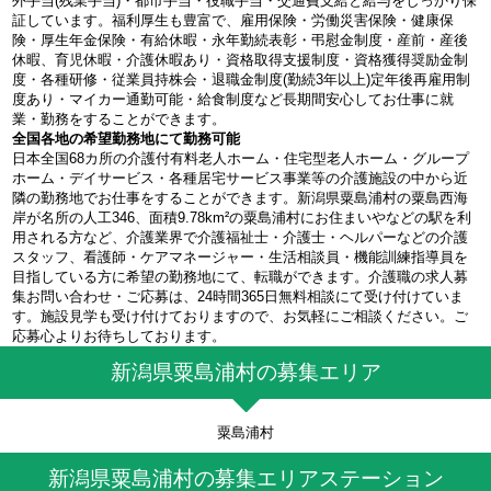
外手当(残業手当)・都市手当・役職手当・交通費支給と給与をしっかり保
証しています。福利厚生も豊富で、雇用保険・労働災害保険・健康保
険・厚生年金保険・有給休暇・永年勤続表彰・弔慰金制度・産前・産後
休暇、育児休暇・介護休暇あり・資格取得支援制度・資格獲得奨励金制
度・各種研修・従業員持株会・退職金制度(勤続3年以上)定年後再雇用制
度あり・マイカー通勤可能・給食制度など長期間安心してお仕事に就
業・勤務をすることができます。
全国各地の希望勤務地にて勤務可能
日本全国68カ所の介護付有料老人ホーム・住宅型老人ホーム・グループ
ホーム・デイサービス・各種居宅サービス事業等の介護施設の中から近
隣の勤務地でお仕事をすることができます。新潟県粟島浦村の粟島西海
岸が名所の人工346、面積9.78km²の粟島浦村にお住まいやなどの駅を利
用される方など、介護業界で介護福祉士・介護士・ヘルパーなどの介護
スタッフ、看護師・ケアマネージャー・生活相談員・機能訓練指導員を
目指している方に希望の勤務地にて、転職ができます。介護職の求人募
集お問い合わせ・ご応募は、24時間365日無料相談にて受け付けていま
す。施設見学も受け付けておりますので、お気軽にご相談ください。ご
応募心よりお待ちしております。
新潟県粟島浦村の募集エリア
粟島浦村
新潟県粟島浦村の募集エリアステーション