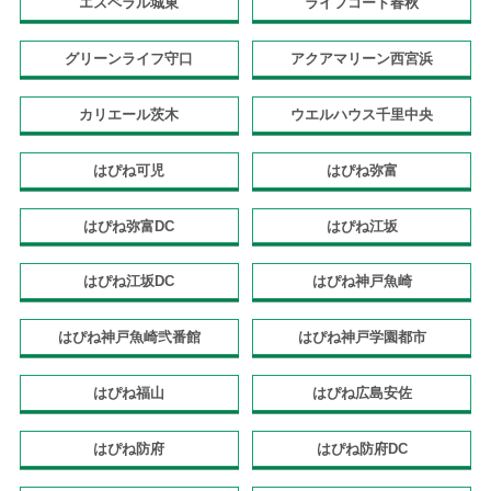
エスペラル城東
ライフコート春秋
グリーンライフ守口
アクアマリーン西宮浜
カリエール茨木
ウエルハウス千里中央
はぴね可児
はぴね弥富
はぴね弥富DC
はぴね江坂
はぴね江坂DC
はぴね神戸魚崎
はぴね神戸魚崎弐番館
はぴね神戸学園都市
はぴね福山
はぴね広島安佐
はぴね防府
はぴね防府DC