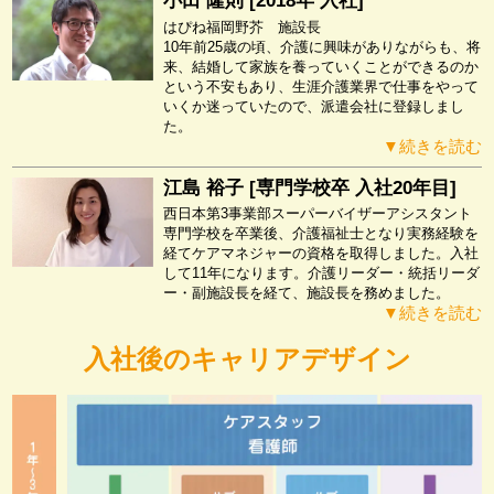
小田 隆則 [2018年 入社]
はぴね福岡野芥 施設長
10年前25歳の頃、介護に興味がありながらも、将
来、結婚して家族を養っていくことができるのか
という不安もあり、生涯介護業界で仕事をやって
いくか迷っていたので、派遣会社に登録しまし
た。
▼続きを読む
江島 裕子 [専門学校卒 入社20年目]
西日本第3事業部スーパーバイザーアシスタント
専門学校を卒業後、介護福祉士となり実務経験を
経てケアマネジャーの資格を取得しました。入社
して11年になります。介護リーダー・統括リーダ
ー・副施設長を経て、施設長を務めました。
▼続きを読む
入社後のキャリアデザイン