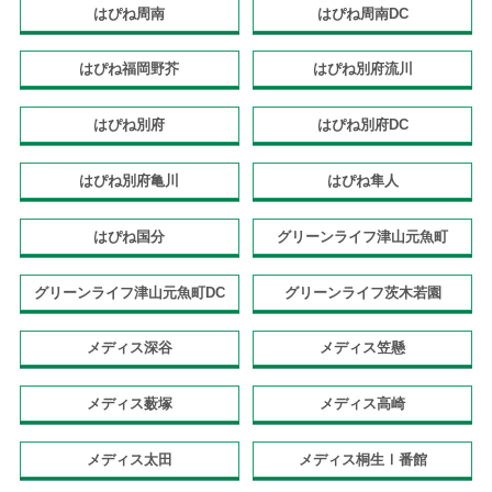
はぴね周南
はぴね周南DC
はぴね福岡野芥
はぴね別府流川
はぴね別府
はぴね別府DC
はぴね別府亀川
はぴね隼人
はぴね国分
グリーンライフ津山元魚町
グリーンライフ津山元魚町DC
グリーンライフ茨木若園
メディス深谷
メディス笠懸
メディス薮塚
メディス高崎
メディス太田
メディス桐生Ⅰ番館