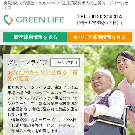
粟島浦村で介護士・ヘルパーの中途採用募集求人のご案内｜グリーンラ
イフ
TEL：0120-814-314
（9時〜17時30分（平日））
新卒採用情報を見る
キャリア採用情報を見る
グリーンライフ
キャリア採用
あなたのキャリアと創る
「家
庭の延長」。
私たちグリーンライフは、東証プライム
市場上場企業「シップヘルスケアホール
ディングス」のライフケア事業のコアカ
ンパニーとして、新潟県粟島浦村周辺な
ど全国各地で地域に愛される施設を運営
しています。
「情熱介護」をキーワードに、「365日
同じ質と量の介護サービス」を提供し、
「家庭の延長」を創造します。