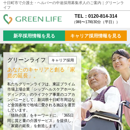
十日町市で介護士・ヘルパーの中途採用募集求人のご案内｜グリーンラ
イフ
TEL：0120-814-314
（9時〜17時30分（平日））
新卒採用情報を見る
キャリア採用情報を見る
グリーンライフ
キャリア採用
あなたのキャリアと創る
「家
庭の延長」。
私たちグリーンライフは、東証プライム
市場上場企業「シップヘルスケアホール
ディングス」のライフケア事業のコアカ
ンパニーとして、新潟県十日町市周辺な
ど全国各地で地域に愛される施設を運営
しています。
「情熱介護」をキーワードに、「365日
同じ質と量の介護サービス」を提供し、
「家庭の延長」を創造します。