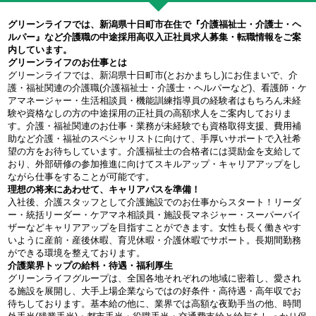
グリーンライフでは、新潟県十日町市在住で『介護福祉士・介護士・ヘ
ルパー』など介護職の中途採用高収入正社員求人募集・転職情報をご案
内しています。
グリーンライフのお仕事とは
グリーンライフでは、新潟県十日町市(とおかまちし)にお住まいで、介
護・福祉関連の介護職(介護福祉士・介護士・ヘルパーなど)、看護師・ケ
アマネージャー・生活相談員・機能訓練指導員の経験者はもちろん未経
験や資格なしの方の中途採用の正社員の高額求人をご案内しておりま
す。介護・福祉関連のお仕事・業務が未経験でも資格取得支援、費用補
助など介護・福祉のスペシャリストに向けて、手厚いサポートで入社希
望の方をお待ちしています。介護福祉士の合格者には奨励金を支給して
おり、外部研修の参加推進に向けてスキルアップ・キャリアアップをし
ながら仕事をすることが可能です。
理想の将来にあわせて、キャリアパスを準備！
入社後、介護スタッフとして介護施設でのお仕事からスタート！リーダ
ー・統括リーダー・ケアマネ相談員・施設長マネジャー・スーパーバイ
ザーなどキャリアアップを目指すことができます。女性も長く働きやす
いように産前・産後休暇、育児休暇・介護休暇でサポート。長期間勤務
ができる環境を整えております。
介護業界トップの給料・待遇・福利厚生
グリーンライフグループは、全国各地それぞれの地域に密着し、愛され
る施設を展開し、大手上場企業ならではの好条件・高待遇・高年収でお
待ちしております。基本給の他に、業界では高額な夜勤手当の他、時間