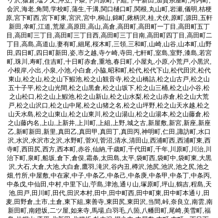
ケ沢,猿倉,塩ノ又,沖立,下条,下川原町,下組,下平新田,加賀糸屋町,河内町,
会沢,海老,角間,学校町,蒲生,干溝,関口樋口町,関根,丸山町,岩瀬,儀明,桔梗
原,宮下町西,宮下町東,宮沢,宮中,桐山,錦町,鍬柄沢,桂,犬伏,原町,源田,五軒
新田,幸町,江道,荒屋,高原田,高山,高倉,高田町,高田町一丁目,高田町五丁
目,高田町三丁目,高田町三丁目西,高田町三丁目南,高田町四丁目,高田町二
丁目,高島,高道山,妻有町,細尾,桜木町,三領,三和町,山崎,山谷,山本町,山野
田,四日町,四日町新田,姿,市之越,寺ケ崎,寺田,七軒町,室島,室野,漆島,若宮
町,珠川,寿町,住吉町,十日町赤倉,重地,春日町,小屋丸,小原,小荒戸,小黒沢,
小根岸,小出,小泉,小池,小白倉,小脇,昭和町,松代,松代下山,松代田沢,松代
東山,松之山,松之山下鰕池,松之山観音寺,松之山橋詰,松之山古戸,松之山
五十子平,松之山光間,松之山黒倉,松之山坂下,松之山三桶,松之山小谷,松
之山松口,松之山上鰕池,松之山新山,松之山水梨,松之山赤倉,松之山大荒
戸,松之山沢口,松之山中尾,松之山猪之名,松之山坪野,松之山天水越,松之
山天水島,松之山東山,松之山東川,松之山湯山,松之山湯本,松之山藤倉,松
之山藤内名,上山,上新井,上川町,上組,上野,城之古,新屋敷,新宮,新座,新座
乙,新町新田,新里,真田乙,真田甲,真田丁,真田丙,神明町,仁田,諏訪町,水口
沢,水沢,水沢市之沢,水野町,菅刈,菅沼,清水,清田山,西浦町西,西浦町東,西
寺町,西田尻,西方,西本町,赤谷,仙納,千歳町,千代田町,千年,川原町,川治,川
治下町,泉町,船坂,倉下,倉俣,霜条,太田島,太平,袋町西,袋町中,袋町東,大黒
沢,大石,大倉,大池,大白倉,鷹羽,滝沢,谷内丑,樽沢,池尻,池沢,池之尻,池之
畑,竹所,中屋敷,中在家,中子,中条乙,中条己,中条庚,中条甲,中条丁,中条丙,
中条戊,中仙田,中村,中里下山,苧島,津池,通り山,塚原町,坪山,鶴吉,程島,天
池,田戸,田川町,田代,田沢本村,田中,田中町西,田中町東,田中町本通り,田
麦,田野倉,土市,土倉,東下組,東善寺,東田尻,東田沢,当間,峠,奈良立,南雲,南
新田町,南鐙坂,二ツ屋,如来寺,馬場,白羽毛,八箇,八幡田町,尾崎,美雪町,福