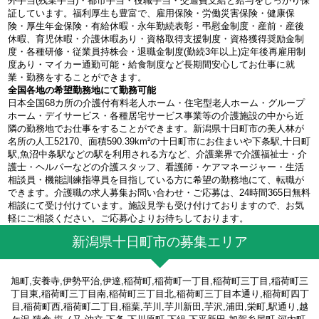
外手当(残業手当)・都市手当・役職手当・交通費支給と給与をしっかり保
証しています。福利厚生も豊富で、雇用保険・労働災害保険・健康保
険・厚生年金保険・有給休暇・永年勤続表彰・弔慰金制度・産前・産後
休暇、育児休暇・介護休暇あり・資格取得支援制度・資格獲得奨励金制
度・各種研修・従業員持株会・退職金制度(勤続3年以上)定年後再雇用制
度あり・マイカー通勤可能・給食制度など長期間安心してお仕事に就
業・勤務をすることができます。
全国各地の希望勤務地にて勤務可能
日本全国68カ所の介護付有料老人ホーム・住宅型老人ホーム・グループ
ホーム・デイサービス・各種居宅サービス事業等の介護施設の中から近
隣の勤務地でお仕事をすることができます。新潟県十日町市の美人林が
名所の人工52170、面積590.39km²の十日町市にお住まいや下条駅,十日町
駅,魚沼中条駅などの駅を利用される方など、介護業界で介護福祉士・介
護士・ヘルパーなどの介護スタッフ、看護師・ケアマネージャー・生活
相談員・機能訓練指導員を目指している方に希望の勤務地にて、転職が
できます。介護職の求人募集お問い合わせ・ご応募は、24時間365日無料
相談にて受け付けています。施設見学も受け付けておりますので、お気
軽にご相談ください。ご応募心よりお待ちしております。
新潟県十日町市の募集エリア
旭町,安養寺,伊勢平治,伊達,稲荷町,稲荷町一丁目,稲荷町三丁目,稲荷町三
丁目東,稲荷町三丁目南,稲荷町三丁目北,稲荷町三丁目本通り,稲荷町四丁
目,稲荷町西,稲荷町二丁目,稲葉,芋川,芋川新田,芋沢,浦田,栄町,駅通り,越