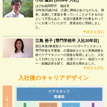
小田 隆則 [2018年 入社]
はぴね福岡野芥 施設長
10年前25歳の頃、介護に興味がありながらも、将
来、結婚して家族を養っていくことができるのか
という不安もあり、生涯介護業界で仕事をやって
いくか迷っていたので、派遣会社に登録しまし
た。
▼続きを読む
江島 裕子 [専門学校卒 入社20年目]
西日本第3事業部スーパーバイザーアシスタント
専門学校を卒業後、介護福祉士となり実務経験を
経てケアマネジャーの資格を取得しました。入社
して11年になります。介護リーダー・統括リーダ
ー・副施設長を経て、施設長を務めました。
▼続きを読む
入社後のキャリアデザイン