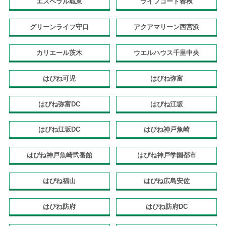
エスペラル城東
ライフコート春秋
グリーンライフ守口
アクアマリーン西宮浜
カリエール茨木
ウエルハウス千里中央
はぴね可児
はぴね弥富
はぴね弥富DC
はぴね江坂
はぴね江坂DC
はぴね神戸魚崎
はぴね神戸魚崎弐番館
はぴね神戸学園都市
はぴね福山
はぴね広島安佐
はぴね防府
はぴね防府DC