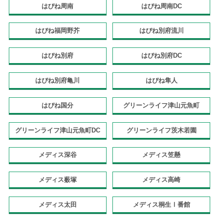
はぴね周南
はぴね周南DC
はぴね福岡野芥
はぴね別府流川
はぴね別府
はぴね別府DC
はぴね別府亀川
はぴね隼人
はぴね国分
グリーンライフ津山元魚町
グリーンライフ津山元魚町DC
グリーンライフ茨木若園
メディス深谷
メディス笠懸
メディス薮塚
メディス高崎
メディス太田
メディス桐生Ⅰ番館