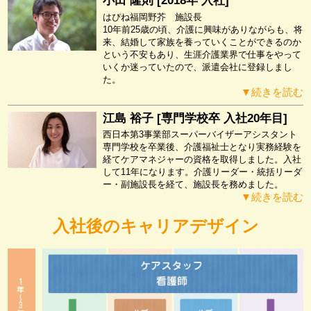
小田 隆則 [2018年 入社]
はぴね福岡野芥 施設長
10年前25歳の頃、介護に興味がありながらも、将
来、結婚して家族を養っていくことができるのか
という不安もあり、生涯介護業界で仕事をやって
いくか迷っていたので、派遣会社に登録しまし
た。
▼続きを読む
江島 裕子 [専門学校卒 入社20年目]
西日本第3事業部スーパーバイザーアシスタント
専門学校を卒業後、介護福祉士となり実務経験を
経てケアマネジャーの資格を取得しました。入社
して11年になります。介護リーダー・統括リーダ
ー・副施設長を経て、施設長を務めました。
▼続きを読む
入社後のキャリアデザイン