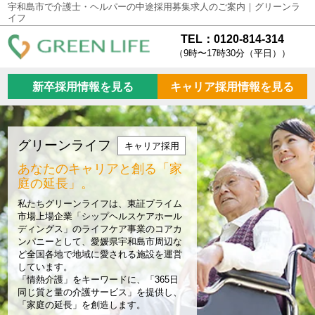
宇和島市で介護士・ヘルパーの中途採用募集求人のご案内｜グリーンラ
イフ
TEL：0120-814-314
（9時〜17時30分（平日））
新卒採用情報を見る
キャリア採用情報を見る
グリーンライフ
キャリア採用
あなたのキャリアと創る
「家
庭の延長」。
私たちグリーンライフは、東証プライム
市場上場企業「シップヘルスケアホール
ディングス」のライフケア事業のコアカ
ンパニーとして、愛媛県宇和島市周辺な
ど全国各地で地域に愛される施設を運営
しています。
「情熱介護」をキーワードに、「365日
同じ質と量の介護サービス」を提供し、
「家庭の延長」を創造します。