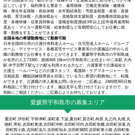
外手当(残業手当)・都市手当・役職手当・交通費支給と給与をしっかり保
証しています。福利厚生も豊富で、雇用保険・労働災害保険・健康保
険・厚生年金保険・有給休暇・永年勤続表彰・弔慰金制度・産前・産後
休暇、育児休暇・介護休暇あり・資格取得支援制度・資格獲得奨励金制
度・各種研修・従業員持株会・退職金制度(勤続3年以上)定年後再雇用制
度あり・マイカー通勤可能・給食制度など長期間安心してお仕事に就
業・勤務をすることができます。
全国各地の希望勤務地にて勤務可能
日本全国68カ所の介護付有料老人ホーム・住宅型老人ホーム・グループ
ホーム・デイサービス・各種居宅サービス事業等の介護施設の中から近
隣の勤務地でお仕事をすることができます。愛媛県宇和島市の宇和島城
が名所の人工73380、面積468.19km²の宇和島市にお住まいや二名駅,大内
駅,伊予宮野下駅などの駅を利用される方など、介護業界で介護福祉士・
介護士・ヘルパーなどの介護スタッフ、看護師・ケアマネージャー・生
活相談員・機能訓練指導員を目指している方に希望の勤務地にて、転職
ができます。介護職の求人募集お問い合わせ・ご応募は、24時間365日無
料相談にて受け付けています。施設見学も受け付けておりますので、お
気軽にご相談ください。ご応募心よりお待ちしております。
愛媛県宇和島市の募集エリア
愛宕町,伊吹町,宇和津町,栄町港,下波,夏目町,賀古町,柿原,丸之内,丸穂,丸
穂町,寄松,吉田町奥浦,吉田町沖村,吉田町河内,吉田町魚棚,吉田町深浦,吉
田町西小路,吉田町浅川,吉田町知永,吉田町鶴間,吉田町東小路,吉田町南