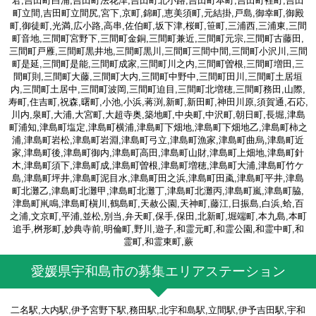
君,吉田町白浦,吉田町法花津,吉田町北小路,吉田町本町,吉田町裡町,吉田
町立間,吉田町立間尻,宮下,京町,錦町,恵美須町,元結掛,戸島,御幸町,御殿
町,御徒町,光満,広小路,高串,佐伯町,坂下津,桜町,笹町,三浦西,三浦東,三間
町音地,三間町宮野下,三間町金銅,三間町兼近,三間町元宗,三間町古藤田,
三間町戸雁,三間町黒井地,三間町黒川,三間町三間中間,三間町小沢川,三間
町是延,三間町是能,三間町成家,三間町川之内,三間町曽根,三間町増田,三
間町則,三間町大藤,三間町大内,三間町中野中,三間町田川,三間町土居垣
内,三間町土居中,三間町波岡,三間町迫目,三間町北増穂,三間町務田,山際,
寿町,住吉町,祝森,曙町,小池,小浜,蒋渕,新町,新田町,神田川原,須賀通,石応,
川内,泉町,大浦,大宮町,大超寺奥,築地町,中央町,中沢町,朝日町,長堀,津島
町浦知,津島町塩定,津島町横浦,津島町下畑地,津島町下畑地乙,津島町柿之
浦,津島町岩松,津島町岩淵,津島町弓立,津島町漁家,津島町曲烏,津島町近
家,津島町後,津島町御内,津島町高田,津島町山財,津島町上畑地,津島町針
木,津島町須下,津島町成,津島町曽根,津島町増穂,津島町大浦,津島町竹ケ
島,津島町坪井,津島町泥目水,津島町田之浜,津島町田颪,津島町平井,津島
町北灘乙,津島町北灘甲,津島町北灘丁,津島町北灘丙,津島町嵐,津島町脇,
津島町鼡鳴,津島町槇川,鶴島町,天赦公園,天神町,藤江,日振島,白浜,蛤,百
之浦,文京町,平浦,並松,別当,弁天町,保手,保田,北新町,堀端町,本九島,本町
追手,桝形町,妙典寺前,明倫町,野川,遊子,和霊元町,和霊公園,和霊中町,和
霊町,和霊東町,蕨
愛媛県宇和島市の募集エリアステーション
二名駅,大内駅,伊予宮野下駅,務田駅,北宇和島駅,立間駅,伊予吉田駅,宇和