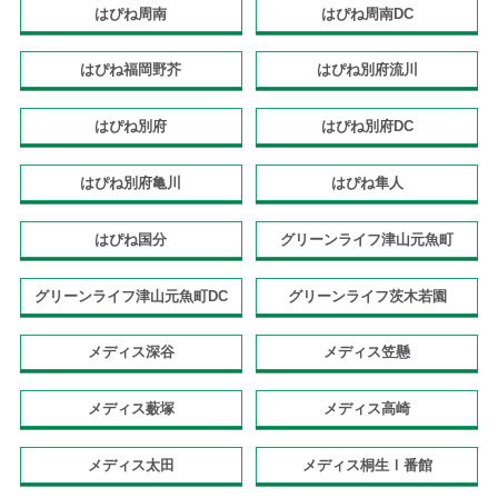
はぴね周南
はぴね周南DC
はぴね福岡野芥
はぴね別府流川
はぴね別府
はぴね別府DC
はぴね別府亀川
はぴね隼人
はぴね国分
グリーンライフ津山元魚町
グリーンライフ津山元魚町DC
グリーンライフ茨木若園
メディス深谷
メディス笠懸
メディス薮塚
メディス高崎
メディス太田
メディス桐生Ⅰ番館