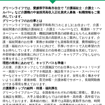
グリーンライフでは、愛媛県宇和島市在住で『介護福祉士・介護士・ヘ
ルパー』など介護職の中途採用高収入正社員求人募集・転職情報をご案
内しています。
グリーンライフのお仕事とは
グリーンライフでは、愛媛県宇和島市(うわじまし)にお住まいで、介護・
福祉関連の介護職(介護福祉士・介護士・ヘルパーなど)、看護師・ケアマ
ネージャー・生活相談員・機能訓練指導員の経験者はもちろん未経験や
資格なしの方の中途採用の正社員の高額求人をご案内しております。介
護・福祉関連のお仕事・業務が未経験でも資格取得支援、費用補助など
介護・福祉のスペシャリストに向けて、手厚いサポートで入社希望の方
をお待ちしています。介護福祉士の合格者には奨励金を支給しており、
外部研修の参加推進に向けてスキルアップ・キャリアアップをしながら
仕事をすることが可能です。
理想の将来にあわせて、キャリアパスを準備！
入社後、介護スタッフとして介護施設でのお仕事からスタート！リーダ
ー・統括リーダー・ケアマネ相談員・施設長マネジャー・スーパーバイ
ザーなどキャリアアップを目指すことができます。女性も長く働きやす
いように産前・産後休暇、育児休暇・介護休暇でサポート。長期間勤務
ができる環境を整えております。
介護業界トップの給料・待遇・福利厚生
グリーンライフグループは、全国各地それぞれの地域に密着し、愛され
る施設を展開し、大手上場企業ならではの好条件・高待遇・高年収でお
待ちしております。基本給の他に、業界では高額な夜勤手当の他、時間