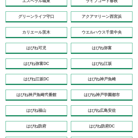
エスペラル城東
ライフコート春秋
グリーンライフ守口
アクアマリーン西宮浜
カリエール茨木
ウエルハウス千里中央
はぴね可児
はぴね弥富
はぴね弥富DC
はぴね江坂
はぴね江坂DC
はぴね神戸魚崎
はぴね神戸魚崎弐番館
はぴね神戸学園都市
はぴね福山
はぴね広島安佐
はぴね防府
はぴね防府DC