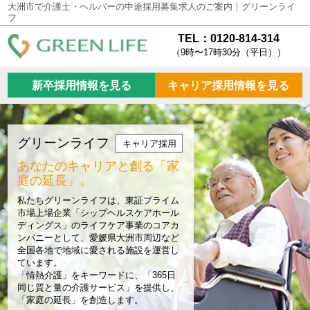
大洲市で介護士・ヘルパーの中途採用募集求人のご案内｜グリーンライ
フ
TEL：0120-814-314
（9時〜17時30分（平日））
新卒採用情報を見る
キャリア採用情報を見る
グリーンライフ
キャリア採用
あなたのキャリアと創る
「家
庭の延長」。
私たちグリーンライフは、東証プライム
市場上場企業「シップヘルスケアホール
ディングス」のライフケア事業のコアカ
ンパニーとして、愛媛県大洲市周辺など
全国各地で地域に愛される施設を運営し
ています。
「情熱介護」をキーワードに、「365日
同じ質と量の介護サービス」を提供し、
「家庭の延長」を創造します。