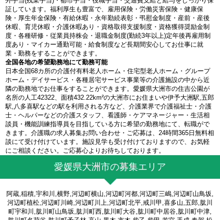
外手当(残業手当)・都市手当・役職手当・交通費支給と給与をしっかり保
証しています。福利厚生も豊富で、雇用保険・労働災害保険・健康保
険・厚生年金保険・有給休暇・永年勤続表彰・弔慰金制度・産前・産後
休暇、育児休暇・介護休暇あり・資格取得支援制度・資格獲得奨励金制
度・各種研修・従業員持株会・退職金制度(勤続3年以上)定年後再雇用制
度あり・マイカー通勤可能・給食制度など長期間安心してお仕事に就
業・勤務をすることができます。
全国各地の希望勤務地にて勤務可能
日本全国68カ所の介護付有料老人ホーム・住宅型老人ホーム・グループ
ホーム・デイサービス・各種居宅サービス事業等の介護施設の中から近
隣の勤務地でお仕事をすることができます。愛媛県大洲市の住吉公園が
名所の人工42322、面積432.22km²の大洲市にお住まいや伊予大洲駅,五郎
駅,八多喜駅などの駅を利用される方など、介護業界で介護福祉士・介護
士・ヘルパーなどの介護スタッフ、看護師・ケアマネージャー・生活相
談員・機能訓練指導員を目指している方に希望の勤務地にて、転職がで
きます。介護職の求人募集お問い合わせ・ご応募は、24時間365日無料相
談にて受け付けています。施設見学も受け付けておりますので、お気軽
にご相談ください。ご応募心よりお待ちしております。
愛媛県大洲市の募集エリア
阿蔵,稲積,宇和川,横野,河辺町横山,河辺町河都,河辺町三嶋,河辺町山鳥坂,
河辺町植松,河辺町川崎,河辺町川上,河辺町北平,戒川甲,喜多山,五郎,肱川
町宇和川,肱川町山鳥坂,肱川町西,肱川町大谷,肱川町中居谷,肱川町中津,