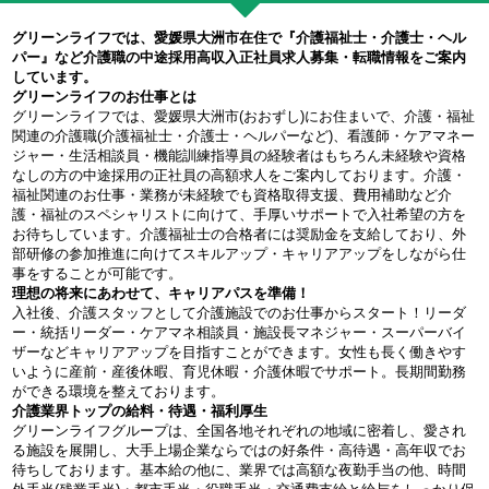
グリーンライフでは、愛媛県大洲市在住で『介護福祉士・介護士・ヘル
パー』など介護職の中途採用高収入正社員求人募集・転職情報をご案内
しています。
グリーンライフのお仕事とは
グリーンライフでは、愛媛県大洲市(おおずし)にお住まいで、介護・福祉
関連の介護職(介護福祉士・介護士・ヘルパーなど)、看護師・ケアマネー
ジャー・生活相談員・機能訓練指導員の経験者はもちろん未経験や資格
なしの方の中途採用の正社員の高額求人をご案内しております。介護・
福祉関連のお仕事・業務が未経験でも資格取得支援、費用補助など介
護・福祉のスペシャリストに向けて、手厚いサポートで入社希望の方を
お待ちしています。介護福祉士の合格者には奨励金を支給しており、外
部研修の参加推進に向けてスキルアップ・キャリアアップをしながら仕
事をすることが可能です。
理想の将来にあわせて、キャリアパスを準備！
入社後、介護スタッフとして介護施設でのお仕事からスタート！リーダ
ー・統括リーダー・ケアマネ相談員・施設長マネジャー・スーパーバイ
ザーなどキャリアアップを目指すことができます。女性も長く働きやす
いように産前・産後休暇、育児休暇・介護休暇でサポート。長期間勤務
ができる環境を整えております。
介護業界トップの給料・待遇・福利厚生
グリーンライフグループは、全国各地それぞれの地域に密着し、愛され
る施設を展開し、大手上場企業ならではの好条件・高待遇・高年収でお
待ちしております。基本給の他に、業界では高額な夜勤手当の他、時間