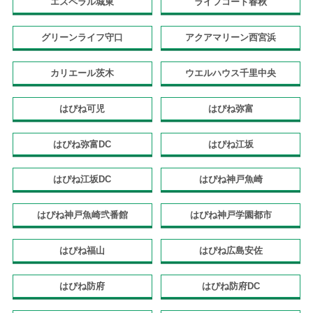
エスペラル城東
ライフコート春秋
グリーンライフ守口
アクアマリーン西宮浜
カリエール茨木
ウエルハウス千里中央
はぴね可児
はぴね弥富
はぴね弥富DC
はぴね江坂
はぴね江坂DC
はぴね神戸魚崎
はぴね神戸魚崎弐番館
はぴね神戸学園都市
はぴね福山
はぴね広島安佐
はぴね防府
はぴね防府DC