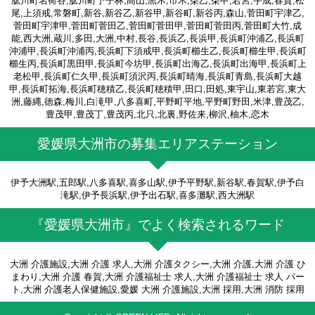
肱川町名荷谷,肱川町予子林,高山,黒木,市木,柴乙,柴甲,若宮,手成,春賀,松
尾,上須戒,常磐町,新谷,新谷乙,新谷甲,新谷町,新谷丙,森山,菅田町宇津乙,
菅田町宇津甲,菅田町菅田乙,菅田町菅田甲,菅田町菅田丙,菅田町大竹,成
能,西大洲,蔵川,多田,大洲,中村,長谷,長浜乙,長浜甲,長浜町沖浦乙,長浜町
沖浦甲,長浜町沖浦丙,長浜町下須戒甲,長浜町櫛生乙,長浜町櫛生甲,長浜町
櫛生丙,長浜町黒田甲,長浜町今坊甲,長浜町出海乙,長浜町出海甲,長浜町上
老松甲,長浜町仁久甲,長浜町須沢丙,長浜町晴海,長浜町青島,長浜町大越
甲,長浜町拓海,長浜町穂積乙,長浜町穂積甲,田口,田処,東宇山,東若宮,東大
洲,藤縄,徳森,梅川,白滝甲,八多喜町,平野町平地,平野町野田,米津,豊茂乙,
豊茂甲,豊茂丁,豊茂丙,北只,北裏,野佐来,柳沢,柚木,恋木
愛媛県大洲市の募集エリアステーション
伊予大洲駅,五郎駅,八多喜駅,喜多山駅,伊予平野駅,新谷駅,春賀駅,伊予白
滝駅,伊予長浜駅,伊予出石駅,喜多灘駅,西大洲駅
『愛媛県大洲市』でよく検索されるワード
大洲 介護施設,大洲 介護 求人,大洲 介護タクシー,大洲 介護,大洲 介護 ひ
まわり,大洲 介護 春賀,大洲 介護福祉士 求人,大洲 介護福祉士 求人 パー
ト,大洲 介護老人保健施設,愛媛 大洲 介護施設,大洲 採用,大洲 消防 採用