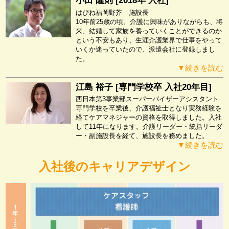
小田 隆則 [2018年 入社]
はぴね福岡野芥 施設長
10年前25歳の頃、介護に興味がありながらも、将
来、結婚して家族を養っていくことができるのか
という不安もあり、生涯介護業界で仕事をやって
いくか迷っていたので、派遣会社に登録しまし
た。
▼続きを読む
江島 裕子 [専門学校卒 入社20年目]
西日本第3事業部スーパーバイザーアシスタント
専門学校を卒業後、介護福祉士となり実務経験を
経てケアマネジャーの資格を取得しました。入社
して11年になります。介護リーダー・統括リーダ
ー・副施設長を経て、施設長を務めました。
▼続きを読む
入社後のキャリアデザイン