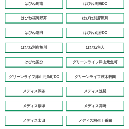
はぴね周南
はぴね周南DC
はぴね福岡野芥
はぴね別府流川
はぴね別府
はぴね別府DC
はぴね別府亀川
はぴね隼人
はぴね国分
グリーンライフ津山元魚町
グリーンライフ津山元魚町DC
グリーンライフ茨木若園
メディス深谷
メディス笠懸
メディス薮塚
メディス高崎
メディス太田
メディス桐生Ⅰ番館