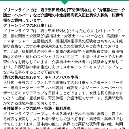
グリーンライフでは、岩手県田野畑村(下閉伊郡)在住で『介護福祉士・介
護士・ヘルパー』など介護職の中途採用高収入正社員求人募集・転職情
報をご案内しています。
グリーンライフのお仕事とは
グリーンライフでは、岩手県田野畑村(たのはたむら)にお住まいで、介
護・福祉関連の介護職(介護福祉士・介護士・ヘルパーなど)、看護師・ケ
アマネージャー・生活相談員・機能訓練指導員の経験者はもちろん未経
験や資格なしの方の中途採用の正社員の高額求人をご案内しておりま
す。介護・福祉関連のお仕事・業務が未経験でも資格取得支援、費用補
助など介護・福祉のスペシャリストに向けて、手厚いサポートで入社希
望の方をお待ちしています。介護福祉士の合格者には奨励金を支給して
おり、外部研修の参加推進に向けてスキルアップ・キャリアアップをし
ながら仕事をすることが可能です。
理想の将来にあわせて、キャリアパスを準備！
入社後、介護スタッフとして介護施設でのお仕事からスタート！リーダ
ー・統括リーダー・ケアマネ相談員・施設長マネジャー・スーパーバイ
ザーなどキャリアアップを目指すことができます。女性も長く働きやす
いように産前・産後休暇、育児休暇・介護休暇でサポート。長期間勤務
ができる環境を整えております。
介護業界トップの給料・待遇・福利厚生
グリーンライフグループは、全国各地それぞれの地域に密着し、愛され
る施設を展開し、大手上場企業ならではの好条件・高待遇・高年収でお
待ちしております。基本給の他に、業界では高額な夜勤手当の他、時間