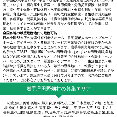
外手当(残業手当)・都市手当・役職手当・交通費支給と給与をしっかり保
証しています。福利厚生も豊富で、雇用保険・労働災害保険・健康保
険・厚生年金保険・有給休暇・永年勤続表彰・弔慰金制度・産前・産後
休暇、育児休暇・介護休暇あり・資格取得支援制度・資格獲得奨励金制
度・各種研修・従業員持株会・退職金制度(勤続3年以上)定年後再雇用制
度あり・マイカー通勤可能・給食制度など長期間安心してお仕事に就
業・勤務をすることができます。
全国各地の希望勤務地にて勤務可能
日本全国68カ所の介護付有料老人ホーム・住宅型老人ホーム・グループ
ホーム・デイサービス・各種居宅サービス事業等の介護施設の中から近
隣の勤務地でお仕事をすることができます。岩手県田野畑村の北山崎が
名所の人工3317、面積156.19km²の田野畑村にお住まいや田野畑駅,島越
駅などの駅を利用される方など、介護業界で介護福祉士・介護士・ヘル
パーなどの介護スタッフ、看護師・ケアマネージャー・生活相談員・機
能訓練指導員を目指している方に希望の勤務地にて、転職ができます。
介護職の求人募集お問い合わせ・ご応募は、24時間365日無料相談にて受
け付けています。施設見学も受け付けておりますので、お気軽にご相談
ください。ご応募心よりお待ちしております。
岩手県田野畑村の募集エリア
一の渡,猿山,奥地,奥地向,蝦夷森,茅刈沢,机,三沢,子木屋敷,子木地,七滝,室
場,松前沢,沼袋,真木沢,菅窪,切牛,千丈,千足,川平,巣合,大芦,大森,滝ノ沢,
長根,田代,田野畑,島越,南大芦,日蔭,年呂部,萩牛,尾肝要,姫松,浜岩泉,北山,