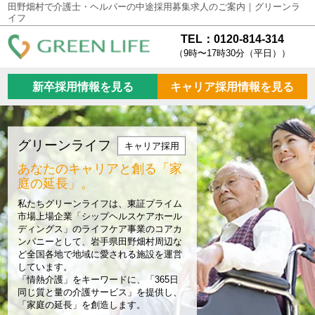
田野畑村で介護士・ヘルパーの中途採用募集求人のご案内｜グリーンラ
イフ
TEL：0120-814-314
（9時〜17時30分（平日））
新卒採用情報を見る
キャリア採用情報を見る
グリーンライフ
キャリア採用
あなたのキャリアと創る
「家
庭の延長」。
私たちグリーンライフは、東証プライム
市場上場企業「シップヘルスケアホール
ディングス」のライフケア事業のコアカ
ンパニーとして、岩手県田野畑村周辺な
ど全国各地で地域に愛される施設を運営
しています。
「情熱介護」をキーワードに、「365日
同じ質と量の介護サービス」を提供し、
「家庭の延長」を創造します。