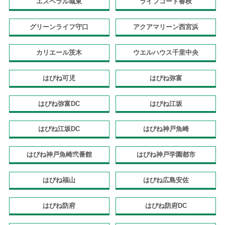
エスペラル城東
ライフコート春秋
グリーンライフ守口
アクアマリーン西宮浜
カリエール茨木
ウエルハウス千里中央
はぴね可児
はぴね弥富
はぴね弥富DC
はぴね江坂
はぴね江坂DC
はぴね神戸魚崎
はぴね神戸魚崎弐番館
はぴね神戸学園都市
はぴね福山
はぴね広島安佐
はぴね防府
はぴね防府DC