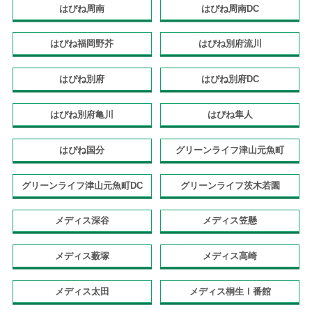
はぴね周南
はぴね周南DC
はぴね福岡野芥
はぴね別府流川
はぴね別府
はぴね別府DC
はぴね別府亀川
はぴね隼人
はぴね国分
グリーンライフ津山元魚町
グリーンライフ津山元魚町DC
グリーンライフ茨木若園
メディス深谷
メディス笠懸
メディス薮塚
メディス高崎
メディス太田
メディス桐生Ⅰ番館