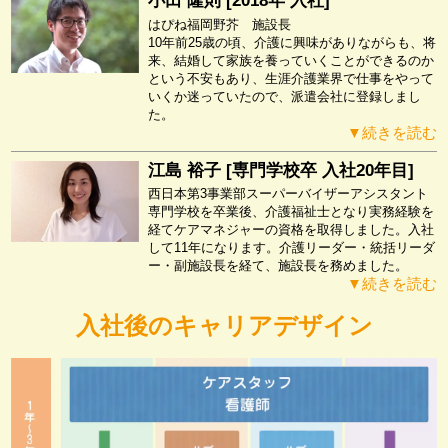
小田 隆則 [2018年 入社]
はぴね福岡野芥 施設長
10年前25歳の頃、介護に興味がありながらも、将
来、結婚して家族を養っていくことができるのか
という不安もあり、生涯介護業界で仕事をやって
いくか迷っていたので、派遣会社に登録しまし
た。
▼続きを読む
江島 裕子 [専門学校卒 入社20年目]
西日本第3事業部スーパーバイザーアシスタント
専門学校を卒業後、介護福祉士となり実務経験を
経てケアマネジャーの資格を取得しました。入社
して11年になります。介護リーダー・統括リーダ
ー・副施設長を経て、施設長を務めました。
▼続きを読む
入社後のキャリアデザイン