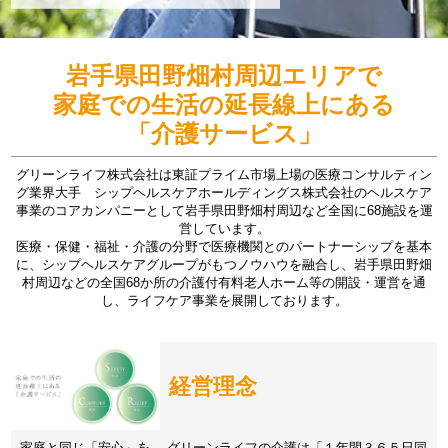
岩手県田野畑村周辺エリアで
家庭での生活の延長線上にある
「介護サービス」
グリーンライフ株式会社は東証プライム市場上場の医療コンサルティン
グ業界大手 シップヘルスケアホールディングス株式会社のヘルスケア
事業のコアカンパニーとして岩手県田野畑村周辺など全国に68施設を運
営しています。
医療・保健・福祉・介護の分野で医療機関とのパートナーシップを基本
に、シップヘルスケアグループがもつノウハウを融合し、岩手県田野畑
村周辺などの全国68か所の介護付有料老人ホーム等の開設・運営を通
し、ライフケア事業を展開しております。
経営理念
家庭と同じ「安心」を。 グリーンライフの介護は「１年間３６５日同