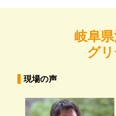
岐阜県
グリ
現場の声