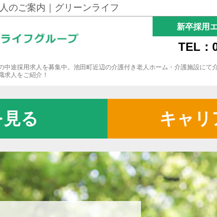
人のご案内｜グリーンライフ
新卒採用
TEL：0
の中途採用求人を募集中。池田町近辺の介護付き老人ホーム・介護施設にて
職求人をご紹介！
を見る
キャリ