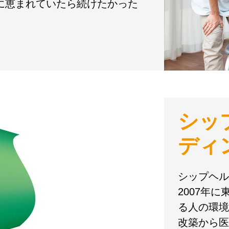
境に恵まれていたら続けたかった
シッ
ディ
シップヘル
2007年
る人の環境
改築から医