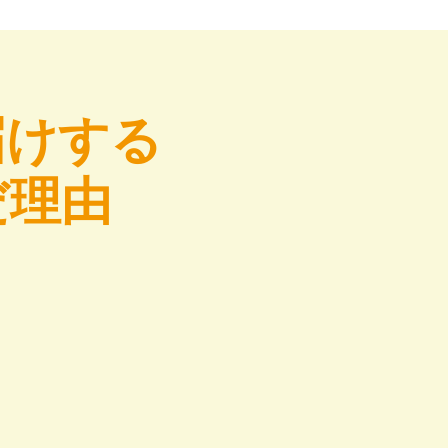
届けする
だ理由