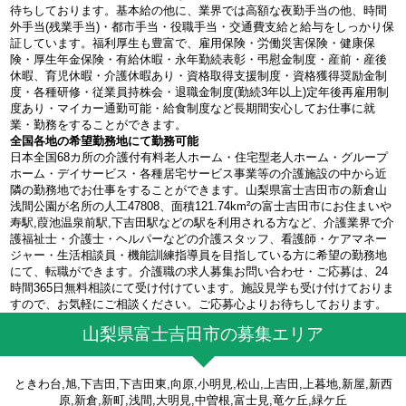
待ちしております。基本給の他に、業界では高額な夜勤手当の他、時間
外手当(残業手当)・都市手当・役職手当・交通費支給と給与をしっかり保
証しています。福利厚生も豊富で、雇用保険・労働災害保険・健康保
険・厚生年金保険・有給休暇・永年勤続表彰・弔慰金制度・産前・産後
休暇、育児休暇・介護休暇あり・資格取得支援制度・資格獲得奨励金制
度・各種研修・従業員持株会・退職金制度(勤続3年以上)定年後再雇用制
度あり・マイカー通勤可能・給食制度など長期間安心してお仕事に就
業・勤務をすることができます。
全国各地の希望勤務地にて勤務可能
日本全国68カ所の介護付有料老人ホーム・住宅型老人ホーム・グループ
ホーム・デイサービス・各種居宅サービス事業等の介護施設の中から近
隣の勤務地でお仕事をすることができます。山梨県富士吉田市の新倉山
浅間公園が名所の人工47808、面積121.74km²の富士吉田市にお住まいや
寿駅,葭池温泉前駅,下吉田駅などの駅を利用される方など、介護業界で介
護福祉士・介護士・ヘルパーなどの介護スタッフ、看護師・ケアマネー
ジャー・生活相談員・機能訓練指導員を目指している方に希望の勤務地
にて、転職ができます。介護職の求人募集お問い合わせ・ご応募は、24
時間365日無料相談にて受け付けています。施設見学も受け付けておりま
すので、お気軽にご相談ください。ご応募心よりお待ちしております。
山梨県富士吉田市の募集エリア
ときわ台,旭,下吉田,下吉田東,向原,小明見,松山,上吉田,上暮地,新屋,新西
原,新倉,新町,浅間,大明見,中曽根,富士見,竜ケ丘,緑ケ丘