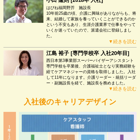
小田 隆則 [2018年 入社]
はぴね福岡野芥 施設長
10年前25歳の頃、介護に興味がありながらも、将
来、結婚して家族を養っていくことができるのか
という不安もあり、生涯介護業界で仕事をやって
いくか迷っていたので、派遣会社に登録しまし
た。
▼続きを読む
江島 裕子 [専門学校卒 入社20年目]
西日本第3事業部スーパーバイザーアシスタント
専門学校を卒業後、介護福祉士となり実務経験を
経てケアマネジャーの資格を取得しました。入社
して11年になります。介護リーダー・統括リーダ
ー・副施設長を経て、施設長を務めました。
▼続きを読む
入社後のキャリアデザイン