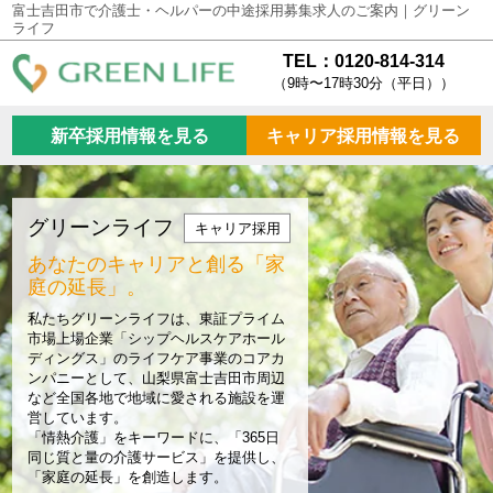
富士吉田市で介護士・ヘルパーの中途採用募集求人のご案内｜グリーン
ライフ
TEL：0120-814-314
（9時〜17時30分（平日））
新卒採用情報を見る
キャリア採用情報を見る
グリーンライフ
キャリア採用
あなたのキャリアと創る
「家
庭の延長」。
私たちグリーンライフは、東証プライム
市場上場企業「シップヘルスケアホール
ディングス」のライフケア事業のコアカ
ンパニーとして、山梨県富士吉田市周辺
など全国各地で地域に愛される施設を運
営しています。
「情熱介護」をキーワードに、「365日
同じ質と量の介護サービス」を提供し、
「家庭の延長」を創造します。