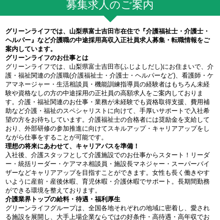
募集求人のご案内
グリーンライフでは、山梨県富士吉田市在住で『介護福祉士・介護士・
ヘルパー』など介護職の中途採用高収入正社員求人募集・転職情報をご
案内しています。
グリーンライフのお仕事とは
グリーンライフでは、山梨県富士吉田市(ふじよしだし)にお住まいで、介
護・福祉関連の介護職(介護福祉士・介護士・ヘルパーなど)、看護師・ケ
アマネージャー・生活相談員・機能訓練指導員の経験者はもちろん未経
験や資格なしの方の中途採用の正社員の高額求人をご案内しておりま
す。介護・福祉関連のお仕事・業務が未経験でも資格取得支援、費用補
助など介護・福祉のスペシャリストに向けて、手厚いサポートで入社希
望の方をお待ちしています。介護福祉士の合格者には奨励金を支給して
おり、外部研修の参加推進に向けてスキルアップ・キャリアアップをし
ながら仕事をすることが可能です。
理想の将来にあわせて、キャリアパスを準備！
入社後、介護スタッフとして介護施設でのお仕事からスタート！リーダ
ー・統括リーダー・ケアマネ相談員・施設長マネジャー・スーパーバイ
ザーなどキャリアアップを目指すことができます。女性も長く働きやす
いように産前・産後休暇、育児休暇・介護休暇でサポート。長期間勤務
ができる環境を整えております。
介護業界トップの給料・待遇・福利厚生
グリーンライフグループは、全国各地それぞれの地域に密着し、愛され
る施設を展開し、大手上場企業ならではの好条件・高待遇・高年収でお