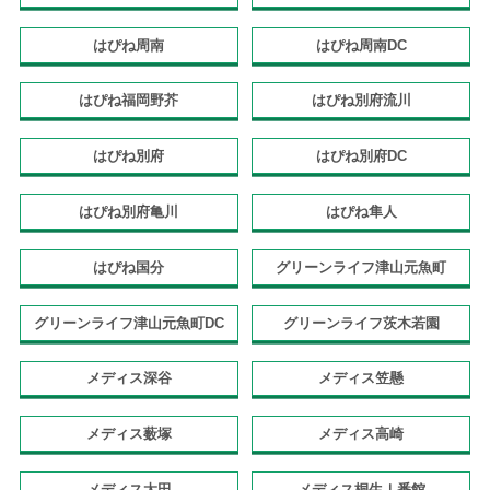
はぴね周南
はぴね周南DC
はぴね福岡野芥
はぴね別府流川
はぴね別府
はぴね別府DC
はぴね別府亀川
はぴね隼人
はぴね国分
グリーンライフ津山元魚町
グリーンライフ津山元魚町DC
グリーンライフ茨木若園
メディス深谷
メディス笠懸
メディス薮塚
メディス高崎
メディス太田
メディス桐生Ⅰ番館