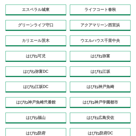
エスペラル城東
ライフコート春秋
グリーンライフ守口
アクアマリーン西宮浜
カリエール茨木
ウエルハウス千里中央
はぴね可児
はぴね弥富
はぴね弥富DC
はぴね江坂
はぴね江坂DC
はぴね神戸魚崎
はぴね神戸魚崎弐番館
はぴね神戸学園都市
はぴね福山
はぴね広島安佐
はぴね防府
はぴね防府DC