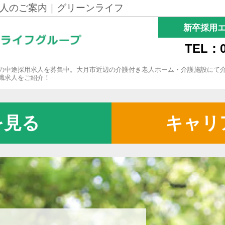
人のご案内｜グリーンライフ
新卒採用
TEL：0
の中途採用求人を募集中。大月市近辺の介護付き老人ホーム・介護施設にて
職求人をご紹介！
を見る
キャリ