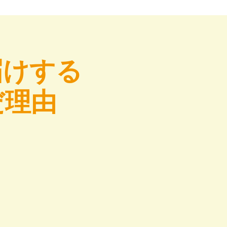
届けする
だ理由