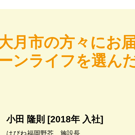
大月市の方々にお
ーンライフを選ん
小田 隆則 [2018年 入社]
はぴね福岡野芥 施設長