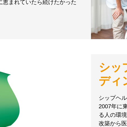
境に恵まれていたら続けたかった
シッ
ディ
シップヘル
2007年
る人の環境
改築から医