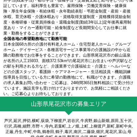
外手当(残業手当)・都市手当・役職手当・交通費支給と給与をしっかり保
証しています。福利厚生も豊富で、雇用保険・労働災害保険・健康保
険・厚生年金保険・有給休暇・永年勤続表彰・弔慰金制度・産前・産後
休暇、育児休暇・介護休暇あり・資格取得支援制度・資格獲得奨励金制
度・各種研修・従業員持株会・退職金制度(勤続3年以上)定年後再雇用制
度あり・マイカー通勤可能・給食制度など長期間安心してお仕事に就
業・勤務をすることができます。
全国各地の希望勤務地にて勤務可能
日本全国68カ所の介護付有料老人ホーム・住宅型老人ホーム・グループ
ホーム・デイサービス・各種居宅サービス事業等の介護施設の中から近
隣の勤務地でお仕事をすることができます。山形県尾花沢市の銀山温泉
が名所の人工15933、面積372.53km²の尾花沢市にお住まいや芦沢駅など
の駅を利用される方など、介護業界で介護福祉士・介護士・ヘルパーな
どの介護スタッフ、看護師・ケアマネージャー・生活相談員・機能訓練
指導員を目指している方に希望の勤務地にて、転職ができます。介護職
の求人募集お問い合わせ・ご応募は、24時間365日無料相談にて受け付け
ています。施設見学も受け付けておりますので、お気軽にご相談くださ
い。ご応募心よりお待ちしております。
山形県尾花沢市の募集エリア
芦沢,延沢,押切,横町,荻袋,下柳渡戸,岩谷沢,牛房野,銀山新畑,原田,五十沢,
行沢,高橋,細野,市野々,寺内,若葉町,上ノ畑,上町,上柳渡戸,新町,新町中央,
正厳,丹生,中町,中島,鶴巻田,鶴子,毒沢,南沢,二藤袋,畑沢,尾花沢,富山,母