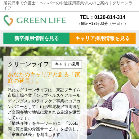
尾花沢市で介護士・ヘルパーの中途採用募集求人のご案内｜グリーンラ
イフ
TEL：0120-814-314
（9時〜17時30分（平日））
新卒採用情報を見る
キャリア採用情報を見る
グリーンライフ
キャリア採用
あなたのキャリアと創る
「家
庭の延長」。
私たちグリーンライフは、東証プライム
市場上場企業「シップヘルスケアホール
ディングス」のライフケア事業のコアカ
ンパニーとして、山形県尾花沢市周辺な
ど全国各地で地域に愛される施設を運営
しています。
「情熱介護」をキーワードに、「365日
同じ質と量の介護サービス」を提供し、
「家庭の延長」を創造します。