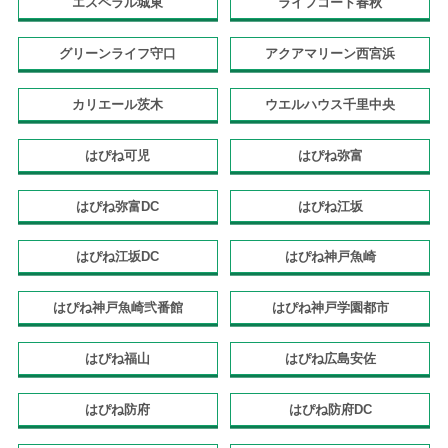
エスペラル城東
ライフコート春秋
グリーンライフ守口
アクアマリーン西宮浜
カリエール茨木
ウエルハウス千里中央
はぴね可児
はぴね弥富
はぴね弥富DC
はぴね江坂
はぴね江坂DC
はぴね神戸魚崎
はぴね神戸魚崎弐番館
はぴね神戸学園都市
はぴね福山
はぴね広島安佐
はぴね防府
はぴね防府DC