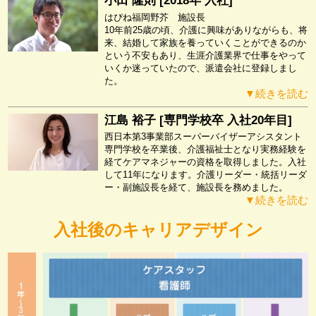
小田 隆則 [2018年 入社]
はぴね福岡野芥 施設長
10年前25歳の頃、介護に興味がありながらも、将
来、結婚して家族を養っていくことができるのか
という不安もあり、生涯介護業界で仕事をやって
いくか迷っていたので、派遣会社に登録しまし
た。
▼続きを読む
江島 裕子 [専門学校卒 入社20年目]
西日本第3事業部スーパーバイザーアシスタント
専門学校を卒業後、介護福祉士となり実務経験を
経てケアマネジャーの資格を取得しました。入社
して11年になります。介護リーダー・統括リーダ
ー・副施設長を経て、施設長を務めました。
▼続きを読む
入社後のキャリアデザイン