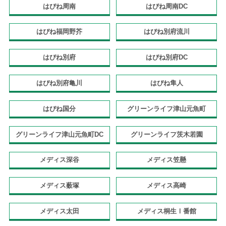
はぴね周南
はぴね周南DC
はぴね福岡野芥
はぴね別府流川
はぴね別府
はぴね別府DC
はぴね別府亀川
はぴね隼人
はぴね国分
グリーンライフ津山元魚町
グリーンライフ津山元魚町DC
グリーンライフ茨木若園
メディス深谷
メディス笠懸
メディス薮塚
メディス高崎
メディス太田
メディス桐生Ⅰ番館