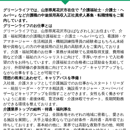
グリーンライフでは、山形県尾花沢市在住で『介護福祉士・介護士・ヘ
ルパー』など介護職の中途採用高収入正社員求人募集・転職情報をご案
内しています。
グリーンライフのお仕事とは
グリーンライフでは、山形県尾花沢市(おばなざわし)にお住まいで、介
護・福祉関連の介護職(介護福祉士・介護士・ヘルパーなど)、看護師・ケ
アマネージャー・生活相談員・機能訓練指導員の経験者はもちろん未経
験や資格なしの方の中途採用の正社員の高額求人をご案内しておりま
す。介護・福祉関連のお仕事・業務が未経験でも資格取得支援、費用補
助など介護・福祉のスペシャリストに向けて、手厚いサポートで入社希
望の方をお待ちしています。介護福祉士の合格者には奨励金を支給して
おり、外部研修の参加推進に向けてスキルアップ・キャリアアップをし
ながら仕事をすることが可能です。
理想の将来にあわせて、キャリアパスを準備！
入社後、介護スタッフとして介護施設でのお仕事からスタート！リーダ
ー・統括リーダー・ケアマネ相談員・施設長マネジャー・スーパーバイ
ザーなどキャリアアップを目指すことができます。女性も長く働きやす
いように産前・産後休暇、育児休暇・介護休暇でサポート。長期間勤務
ができる環境を整えております。
介護業界トップの給料・待遇・福利厚生
グリーンライフグループは、全国各地それぞれの地域に密着し、愛され
る施設を展開し、大手上場企業ならではの好条件・高待遇・高年収でお
待ちしております。基本給の他に、業界では高額な夜勤手当の他、時間