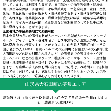
外手当(残業手当)・都市手当・役職手当・交通費支給と給与をしっかり保
証しています。福利厚生も豊富で、雇用保険・労働災害保険・健康保
険・厚生年金保険・有給休暇・永年勤続表彰・弔慰金制度・産前・産後
休暇、育児休暇・介護休暇あり・資格取得支援制度・資格獲得奨励金制
度・各種研修・従業員持株会・退職金制度(勤続3年以上)定年後再雇用制
度あり・マイカー通勤可能・給食制度など長期間安心してお仕事に就
業・勤務をすることができます。
全国各地の希望勤務地にて勤務可能
日本全国68カ所の介護付有料老人ホーム・住宅型老人ホーム・グループ
ホーム・デイサービス・各種居宅サービス事業等の介護施設の中から近
隣の勤務地でお仕事をすることができます。山形県大石田町の虹ヶ丘公
園が名所の人工6941、面積79.54km²の大石田町にお住まいや大石田駅,北
大石田駅などの駅を利用される方など、介護業界で介護福祉士・介護
士・ヘルパーなどの介護スタッフ、看護師・ケアマネージャー・生活相
談員・機能訓練指導員を目指している方に希望の勤務地にて、転職がで
きます。介護職の求人募集お問い合わせ・ご応募は、24時間365日無料相
談にて受け付けています。施設見学も受け付けておりますので、お気軽
にご相談ください。ご応募心よりお待ちしております。
山形県大石田町の募集エリア
駅前通り,横山,海谷,岩ケ袋,駒籠,桂木町,今宿,四日町,次年子,川前,大浦,大
石田,鷹巣,田沢,豊田,緑町