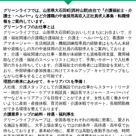
グリーンライフでは、山形県大石田町(西村山郡)在住で『介護福祉士・介
護士・ヘルパー』など介護職の中途採用高収入正社員求人募集・転職情
報をご案内しています。
グリーンライフのお仕事とは
グリーンライフでは、山形県大石田町(おおいしだまち)にお住まいで、介
護・福祉関連の介護職(介護福祉士・介護士・ヘルパーなど)、看護師・ケ
アマネージャー・生活相談員・機能訓練指導員の経験者はもちろん未経
験や資格なしの方の中途採用の正社員の高額求人をご案内しておりま
す。介護・福祉関連のお仕事・業務が未経験でも資格取得支援、費用補
助など介護・福祉のスペシャリストに向けて、手厚いサポートで入社希
望の方をお待ちしています。介護福祉士の合格者には奨励金を支給して
おり、外部研修の参加推進に向けてスキルアップ・キャリアアップをし
ながら仕事をすることが可能です。
理想の将来にあわせて、キャリアパスを準備！
入社後、介護スタッフとして介護施設でのお仕事からスタート！リーダ
ー・統括リーダー・ケアマネ相談員・施設長マネジャー・スーパーバイ
ザーなどキャリアアップを目指すことができます。女性も長く働きやす
いように産前・産後休暇、育児休暇・介護休暇でサポート。長期間勤務
ができる環境を整えております。
介護業界トップの給料・待遇・福利厚生
グリーンライフグループは、全国各地それぞれの地域に密着し、愛され
る施設を展開し、大手上場企業ならではの好条件・高待遇・高年収でお
待ちしております。基本給の他に、業界では高額な夜勤手当の他、時間