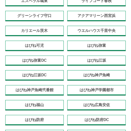
エスペラル城東
ライフコート春秋
グリーンライフ守口
アクアマリーン西宮浜
カリエール茨木
ウエルハウス千里中央
はぴね可児
はぴね弥富
はぴね弥富DC
はぴね江坂
はぴね江坂DC
はぴね神戸魚崎
はぴね神戸魚崎弐番館
はぴね神戸学園都市
はぴね福山
はぴね広島安佐
はぴね防府
はぴね防府DC