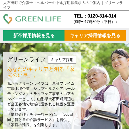
大石田町で介護士・ヘルパーの中途採用募集求人のご案内｜グリーンラ
イフ
TEL：0120-814-314
（9時〜17時30分（平日））
新卒採用情報を見る
キャリア採用情報を見る
グリーンライフ
キャリア採用
あなたのキャリアと創る
「家
庭の延長」。
私たちグリーンライフは、東証プライム
市場上場企業「シップヘルスケアホール
ディングス」のライフケア事業のコアカ
ンパニーとして、山形県大石田町周辺な
ど全国各地で地域に愛される施設を運営
しています。
「情熱介護」をキーワードに、「365日
同じ質と量の介護サービス」を提供し、
「家庭の延長」を創造します。