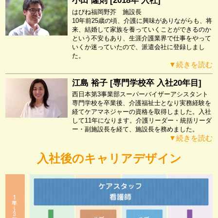
小田 隆則 [2018年 入社]
はぴね福岡野芥 施設長
10年前25歳の頃、介護に興味がありながらも、将
来、結婚して家族を養っていくことができるのか
という不安もあり、生涯介護業界で仕事をやって
いくか迷っていたので、派遣会社に登録しまし
た。
▼続きを読む
江島 裕子 [専門学校卒 入社20年目]
西日本第3事業部スーパーバイザーアシスタント
専門学校を卒業後、介護福祉士となり実務経験を
経てケアマネジャーの資格を取得しました。入社
して11年になります。介護リーダー・統括リーダ
ー・副施設長を経て、施設長を務めました。
▼続きを読む
入社後のキャリアデザイン