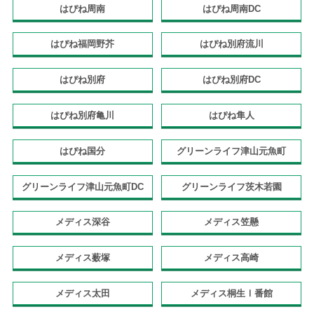
はぴね周南
はぴね周南DC
はぴね福岡野芥
はぴね別府流川
はぴね別府
はぴね別府DC
はぴね別府亀川
はぴね隼人
はぴね国分
グリーンライフ津山元魚町
グリーンライフ津山元魚町DC
グリーンライフ茨木若園
メディス深谷
メディス笠懸
メディス薮塚
メディス高崎
メディス太田
メディス桐生Ⅰ番館