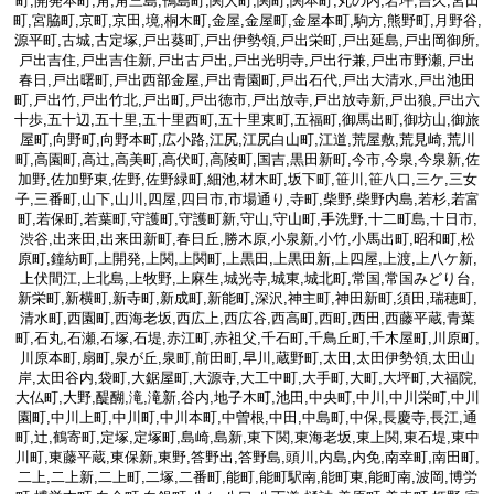
町,開発本町,角,角三島,鴨島町,関大町,関町,関本町,丸の内,岩坪,吉久,宮田
町,宮脇町,京町,京田,境,桐木町,金屋,金屋町,金屋本町,駒方,熊野町,月野谷,
源平町,古城,古定塚,戸出葵町,戸出伊勢領,戸出栄町,戸出延島,戸出岡御所,
戸出吉住,戸出吉住新,戸出古戸出,戸出光明寺,戸出行兼,戸出市野瀬,戸出
春日,戸出曙町,戸出西部金屋,戸出青園町,戸出石代,戸出大清水,戸出池田
町,戸出竹,戸出竹北,戸出町,戸出徳市,戸出放寺,戸出放寺新,戸出狼,戸出六
十歩,五十辺,五十里,五十里西町,五十里東町,五福町,御馬出町,御坊山,御旅
屋町,向野町,向野本町,広小路,江尻,江尻白山町,江道,荒屋敷,荒見崎,荒川
町,高園町,高辻,高美町,高伏町,高陵町,国吉,黒田新町,今市,今泉,今泉新,佐
加野,佐加野東,佐野,佐野緑町,細池,材木町,坂下町,笹川,笹八口,三ケ,三女
子,三番町,山下,山川,四屋,四日市,市場通り,寺町,柴野,柴野内島,若杉,若富
町,若保町,若葉町,守護町,守護町新,守山,守山町,手洗野,十二町島,十日市,
渋谷,出来田,出来田新町,春日丘,勝木原,小泉新,小竹,小馬出町,昭和町,松
原町,鐘紡町,上開発,上関,上関町,上黒田,上黒田新,上四屋,上渡,上八ケ新,
上伏間江,上北島,上牧野,上麻生,城光寺,城東,城北町,常国,常国みどり台,
新栄町,新横町,新寺町,新成町,新能町,深沢,神主町,神田新町,須田,瑞穂町,
清水町,西園町,西海老坂,西広上,西広谷,西高町,西町,西田,西藤平蔵,青葉
町,石丸,石瀬,石塚,石堤,赤江町,赤祖父,千石町,千鳥丘町,千木屋町,川原町,
川原本町,扇町,泉が丘,泉町,前田町,早川,蔵野町,太田,太田伊勢領,太田山
岸,太田谷内,袋町,大鋸屋町,大源寺,大工中町,大手町,大町,大坪町,大福院,
大仏町,大野,醍醐,滝,滝新,谷内,地子木町,池田,中央町,中川,中川栄町,中川
園町,中川上町,中川町,中川本町,中曽根,中田,中島町,中保,長慶寺,長江,通
町,辻,鶴寄町,定塚,定塚町,島崎,島新,東下関,東海老坂,東上関,東石堤,東中
川町,東藤平蔵,東保新,東野,答野出,答野島,頭川,内島,内免,南幸町,南田町,
二上,二上新,二上町,二塚,二番町,能町,能町駅南,能町東,能町南,波岡,博労