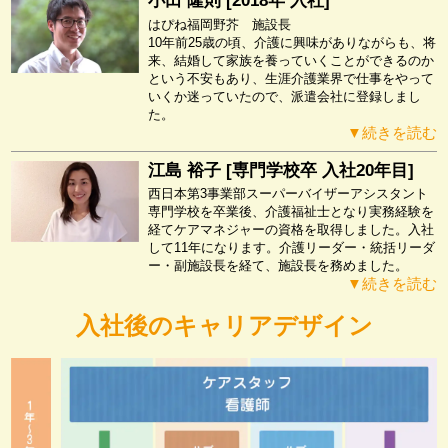
小田 隆則 [2018年 入社]
はぴね福岡野芥 施設長
10年前25歳の頃、介護に興味がありながらも、将
来、結婚して家族を養っていくことができるのか
という不安もあり、生涯介護業界で仕事をやって
いくか迷っていたので、派遣会社に登録しまし
た。
▼続きを読む
江島 裕子 [専門学校卒 入社20年目]
西日本第3事業部スーパーバイザーアシスタント
専門学校を卒業後、介護福祉士となり実務経験を
経てケアマネジャーの資格を取得しました。入社
して11年になります。介護リーダー・統括リーダ
ー・副施設長を経て、施設長を務めました。
▼続きを読む
入社後のキャリアデザイン