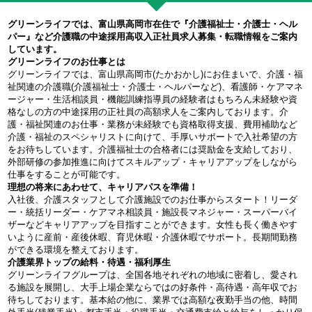
グリーンライフでは、富山県高岡市在住で『介護福祉士・介護士・ヘル
パー』など介護職の中途採用高収入正社員求人募集・転職情報をご案内
しています。
グリーンライフのお仕事とは
グリーンライフでは、富山県高岡市(たかおかし)にお住まいで、介護・福
祉関連の介護職(介護福祉士・介護士・ヘルパーなど)、看護師・ケアマネ
ージャー・生活相談員・機能訓練指導員の経験者はもちろん未経験や資
格なしの方の中途採用の正社員の高額求人をご案内しております。介
護・福祉関連のお仕事・業務が未経験でも資格取得支援、費用補助など
介護・福祉のスペシャリストに向けて、手厚いサポートで入社希望の方
をお待ちしています。介護福祉士の合格者には奨励金を支給しており、
外部研修の参加推進に向けてスキルアップ・キャリアアップをしながら
仕事をすることが可能です。
理想の将来にあわせて、キャリアパスを準備！
入社後、介護スタッフとして介護施設でのお仕事からスタート！リーダ
ー・統括リーダー・ケアマネ相談員・施設長マネジャー・スーパーバイ
ザーなどキャリアアップを目指すことができます。女性も長く働きやす
いように産前・産後休暇、育児休暇・介護休暇でサポート。長期間勤務
ができる環境を整えております。
介護業界トップの給料・待遇・福利厚生
グリーンライフグループは、全国各地それぞれの地域に密着し、愛され
る施設を展開し、大手上場企業ならではの好条件・高待遇・高年収でお
待ちしております。基本給の他に、業界では高額な夜勤手当の他、時間