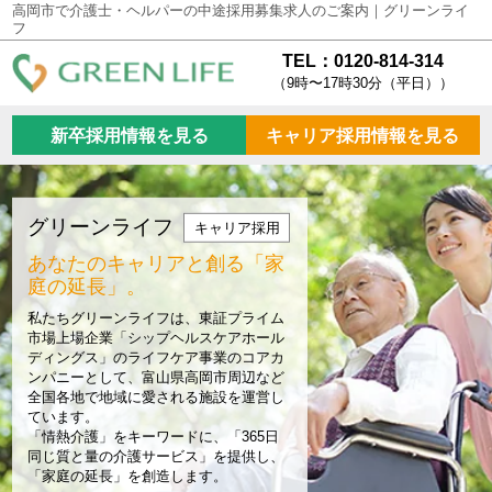
高岡市で介護士・ヘルパーの中途採用募集求人のご案内｜グリーンライ
フ
TEL：0120-814-314
（9時〜17時30分（平日））
新卒採用情報を見る
キャリア採用情報を見る
グリーンライフ
キャリア採用
あなたのキャリアと創る
「家
庭の延長」。
私たちグリーンライフは、東証プライム
市場上場企業「シップヘルスケアホール
ディングス」のライフケア事業のコアカ
ンパニーとして、富山県高岡市周辺など
全国各地で地域に愛される施設を運営し
ています。
「情熱介護」をキーワードに、「365日
同じ質と量の介護サービス」を提供し、
「家庭の延長」を創造します。