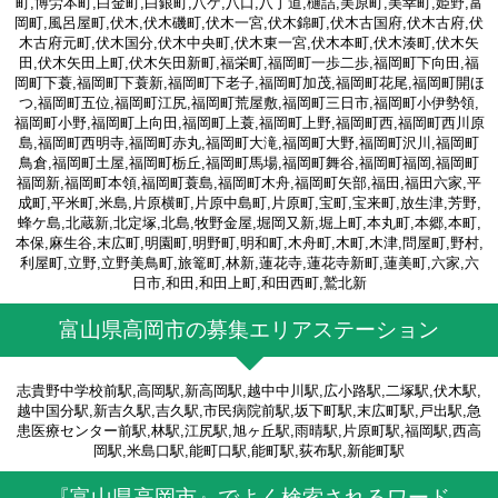
町,博労本町,白金町,白銀町,八ケ,八口,八丁道,樋詰,美原町,美幸町,姫野,富
岡町,風呂屋町,伏木,伏木磯町,伏木一宮,伏木錦町,伏木古国府,伏木古府,伏
木古府元町,伏木国分,伏木中央町,伏木東一宮,伏木本町,伏木湊町,伏木矢
田,伏木矢田上町,伏木矢田新町,福栄町,福岡町一歩二歩,福岡町下向田,福
岡町下蓑,福岡町下蓑新,福岡町下老子,福岡町加茂,福岡町花尾,福岡町開ほ
つ,福岡町五位,福岡町江尻,福岡町荒屋敷,福岡町三日市,福岡町小伊勢領,
福岡町小野,福岡町上向田,福岡町上蓑,福岡町上野,福岡町西,福岡町西川原
島,福岡町西明寺,福岡町赤丸,福岡町大滝,福岡町大野,福岡町沢川,福岡町
鳥倉,福岡町土屋,福岡町栃丘,福岡町馬場,福岡町舞谷,福岡町福岡,福岡町
福岡新,福岡町本領,福岡町蓑島,福岡町木舟,福岡町矢部,福田,福田六家,平
成町,平米町,米島,片原横町,片原中島町,片原町,宝町,宝来町,放生津,芳野,
蜂ケ島,北蔵新,北定塚,北島,牧野金屋,堀岡又新,堀上町,本丸町,本郷,本町,
本保,麻生谷,末広町,明園町,明野町,明和町,木舟町,木町,木津,問屋町,野村,
利屋町,立野,立野美鳥町,旅篭町,林新,蓮花寺,蓮花寺新町,蓮美町,六家,六
日市,和田,和田上町,和田西町,鷲北新
富山県高岡市の募集エリアステーション
志貴野中学校前駅,高岡駅,新高岡駅,越中中川駅,広小路駅,二塚駅,伏木駅,
越中国分駅,新吉久駅,吉久駅,市民病院前駅,坂下町駅,末広町駅,戸出駅,急
患医療センター前駅,林駅,江尻駅,旭ヶ丘駅,雨晴駅,片原町駅,福岡駅,西高
岡駅,米島口駅,能町口駅,能町駅,荻布駅,新能町駅
『富山県高岡市』でよく検索されるワード