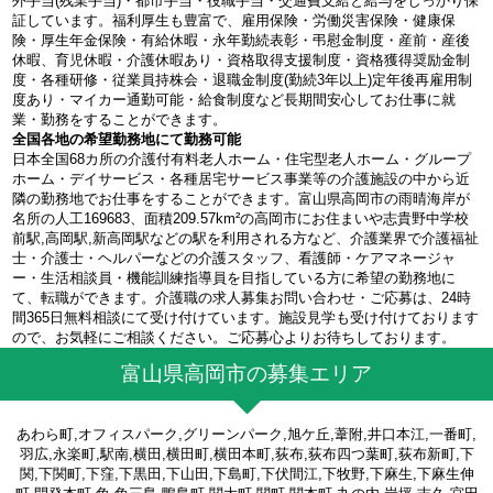
外手当(残業手当)・都市手当・役職手当・交通費支給と給与をしっかり保
証しています。福利厚生も豊富で、雇用保険・労働災害保険・健康保
険・厚生年金保険・有給休暇・永年勤続表彰・弔慰金制度・産前・産後
休暇、育児休暇・介護休暇あり・資格取得支援制度・資格獲得奨励金制
度・各種研修・従業員持株会・退職金制度(勤続3年以上)定年後再雇用制
度あり・マイカー通勤可能・給食制度など長期間安心してお仕事に就
業・勤務をすることができます。
全国各地の希望勤務地にて勤務可能
日本全国68カ所の介護付有料老人ホーム・住宅型老人ホーム・グループ
ホーム・デイサービス・各種居宅サービス事業等の介護施設の中から近
隣の勤務地でお仕事をすることができます。富山県高岡市の雨晴海岸が
名所の人工169683、面積209.57km²の高岡市にお住まいや志貴野中学校
前駅,高岡駅,新高岡駅などの駅を利用される方など、介護業界で介護福祉
士・介護士・ヘルパーなどの介護スタッフ、看護師・ケアマネージャ
ー・生活相談員・機能訓練指導員を目指している方に希望の勤務地に
て、転職ができます。介護職の求人募集お問い合わせ・ご応募は、24時
間365日無料相談にて受け付けています。施設見学も受け付けております
ので、お気軽にご相談ください。ご応募心よりお待ちしております。
富山県高岡市の募集エリア
あわら町,オフィスパーク,グリーンパーク,旭ケ丘,葦附,井口本江,一番町,
羽広,永楽町,駅南,横田,横田町,横田本町,荻布,荻布四つ葉町,荻布新町,下
関,下関町,下窪,下黒田,下山田,下島町,下伏間江,下牧野,下麻生,下麻生伸