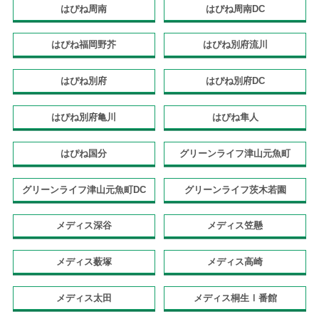
はぴね周南
はぴね周南DC
はぴね福岡野芥
はぴね別府流川
はぴね別府
はぴね別府DC
はぴね別府亀川
はぴね隼人
はぴね国分
グリーンライフ津山元魚町
グリーンライフ津山元魚町DC
グリーンライフ茨木若園
メディス深谷
メディス笠懸
メディス薮塚
メディス高崎
メディス太田
メディス桐生Ⅰ番館