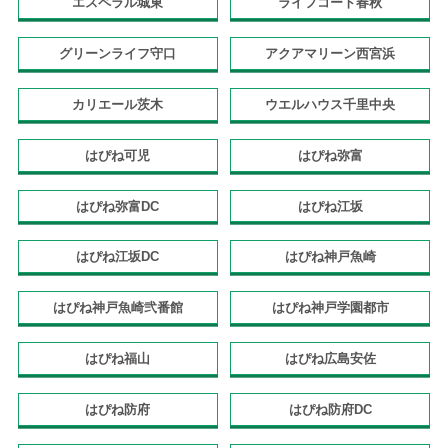
エスペラル城東
ライフコート春秋
グリーンライフ守口
アクアマリーン西宮浜
カリエール茨木
ウエルハウス千里中央
はぴね可児
はぴね弥富
はぴね弥富DC
はぴね江坂
はぴね江坂DC
はぴね神戸魚崎
はぴね神戸魚崎弐番館
はぴね神戸学園都市
はぴね福山
はぴね広島安佐
はぴね防府
はぴね防府DC