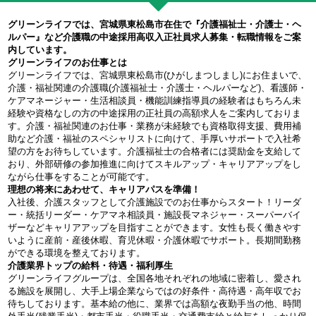
グリーンライフでは、宮城県東松島市在住で『介護福祉士・介護士・ヘ
ルパー』など介護職の中途採用高収入正社員求人募集・転職情報をご案
内しています。
グリーンライフのお仕事とは
グリーンライフでは、宮城県東松島市(ひがしまつしまし)にお住まいで、
介護・福祉関連の介護職(介護福祉士・介護士・ヘルパーなど)、看護師・
ケアマネージャー・生活相談員・機能訓練指導員の経験者はもちろん未
経験や資格なしの方の中途採用の正社員の高額求人をご案内しておりま
す。介護・福祉関連のお仕事・業務が未経験でも資格取得支援、費用補
助など介護・福祉のスペシャリストに向けて、手厚いサポートで入社希
望の方をお待ちしています。介護福祉士の合格者には奨励金を支給して
おり、外部研修の参加推進に向けてスキルアップ・キャリアアップをし
ながら仕事をすることが可能です。
理想の将来にあわせて、キャリアパスを準備！
入社後、介護スタッフとして介護施設でのお仕事からスタート！リーダ
ー・統括リーダー・ケアマネ相談員・施設長マネジャー・スーパーバイ
ザーなどキャリアアップを目指すことができます。女性も長く働きやす
いように産前・産後休暇、育児休暇・介護休暇でサポート。長期間勤務
ができる環境を整えております。
介護業界トップの給料・待遇・福利厚生
グリーンライフグループは、全国各地それぞれの地域に密着し、愛され
る施設を展開し、大手上場企業ならではの好条件・高待遇・高年収でお
待ちしております。基本給の他に、業界では高額な夜勤手当の他、時間