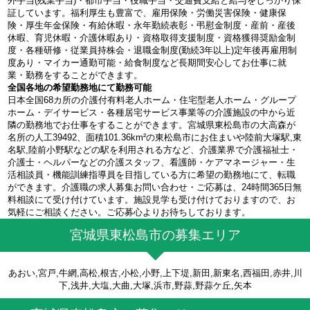
外手当(残業手当)・都市手当・役職手当・交通費支給と給与をしっかり保
証しています。福利厚生も豊富で、雇用保険・労働災害保険・健康保
険・厚生年金保険・有給休暇・永年勤続表彰・弔慰金制度・産前・産後
休暇、育児休暇・介護休暇あり・資格取得支援制度・資格獲得奨励金制
度・各種研修・従業員持株会・退職金制度(勤続3年以上)定年後再雇用制
度あり・マイカー通勤可能・給食制度など長期間安心してお仕事に就
業・勤務をすることができます。
全国各地の希望勤務地にて勤務可能
日本全国68カ所の介護付有料老人ホーム・住宅型老人ホーム・グループ
ホーム・デイサービス・各種居宅サービス事業等の介護施設の中から近
隣の勤務地でお仕事をすることができます。宮城県東松島市の大高森が
名所の人工39492、面積101.36km²の東松島市にお住まいや陸前大塚駅,東
名駅,陸前小野駅などの駅を利用される方など、介護業界で介護福祉士・
介護士・ヘルパーなどの介護スタッフ、看護師・ケアマネージャー・生
活相談員・機能訓練指導員を目指している方に希望の勤務地にて、転職
ができます。介護職の求人募集お問い合わせ・ご応募は、24時間365日無
料相談にて受け付けています。施設見学も受け付けておりますので、お
気軽にご相談ください。ご応募心よりお待ちしております。
宮城県東松島市の募集エリア
あおい,宮戸,牛網,高松,根古,小松,小野,上下堤,新田,新東名,西福田,赤井,川
下,浅井,大塩,大曲,大塚,浜市,野蒜,野蒜ケ丘,矢本