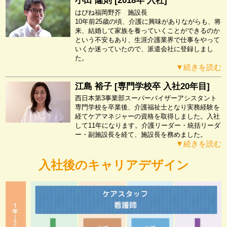
小田 隆則 [2018年 入社]
はぴね福岡野芥 施設長
10年前25歳の頃、介護に興味がありながらも、将
来、結婚して家族を養っていくことができるのか
という不安もあり、生涯介護業界で仕事をやって
いくか迷っていたので、派遣会社に登録しまし
た。
▼続きを読む
江島 裕子 [専門学校卒 入社20年目]
西日本第3事業部スーパーバイザーアシスタント
専門学校を卒業後、介護福祉士となり実務経験を
経てケアマネジャーの資格を取得しました。入社
して11年になります。介護リーダー・統括リーダ
ー・副施設長を経て、施設長を務めました。
▼続きを読む
入社後のキャリアデザイン