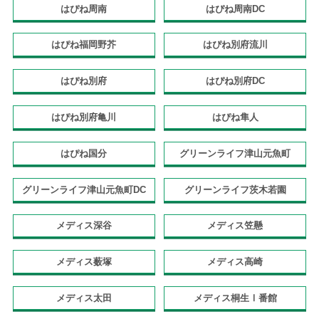
はぴね周南
はぴね周南DC
はぴね福岡野芥
はぴね別府流川
はぴね別府
はぴね別府DC
はぴね別府亀川
はぴね隼人
はぴね国分
グリーンライフ津山元魚町
グリーンライフ津山元魚町DC
グリーンライフ茨木若園
メディス深谷
メディス笠懸
メディス薮塚
メディス高崎
メディス太田
メディス桐生Ⅰ番館