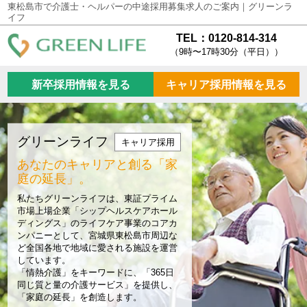
東松島市で介護士・ヘルパーの中途採用募集求人のご案内｜グリーンラ
イフ
TEL：0120-814-314
（9時〜17時30分（平日））
新卒採用情報を見る
キャリア採用情報を見る
グリーンライフ
キャリア採用
あなたのキャリアと創る
「家
庭の延長」。
私たちグリーンライフは、東証プライム
市場上場企業「シップヘルスケアホール
ディングス」のライフケア事業のコアカ
ンパニーとして、宮城県東松島市周辺な
ど全国各地で地域に愛される施設を運営
しています。
「情熱介護」をキーワードに、「365日
同じ質と量の介護サービス」を提供し、
「家庭の延長」を創造します。