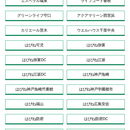
エスペラル城東
ライフコート春秋
グリーンライフ守口
アクアマリーン西宮浜
カリエール茨木
ウエルハウス千里中央
はぴね可児
はぴね弥富
はぴね弥富DC
はぴね江坂
はぴね江坂DC
はぴね神戸魚崎
はぴね神戸魚崎弐番館
はぴね神戸学園都市
はぴね福山
はぴね広島安佐
はぴね防府
はぴね防府DC