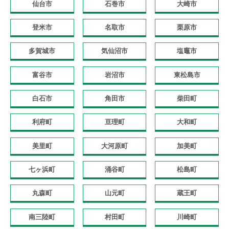
仙台市
石巻市
大崎市
登米市
名取市
栗原市
多賀城市
気仙沼市
塩竈市
富谷市
岩沼市
東松島市
白石市
角田市
柴田町
利府町
亘理町
大和町
美里町
大河原町
加美町
七ヶ浜町
涌谷町
松島町
丸森町
山元町
蔵王町
南三陸町
村田町
川崎町