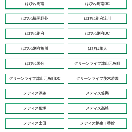
はぴね周南
はぴね周南DC
はぴね福岡野芥
はぴね別府流川
はぴね別府
はぴね別府DC
はぴね別府亀川
はぴね隼人
はぴね国分
グリーンライフ津山元魚町
グリーンライフ津山元魚町DC
グリーンライフ茨木若園
メディス深谷
メディス笠懸
メディス薮塚
メディス高崎
メディス太田
メディス桐生Ⅰ番館