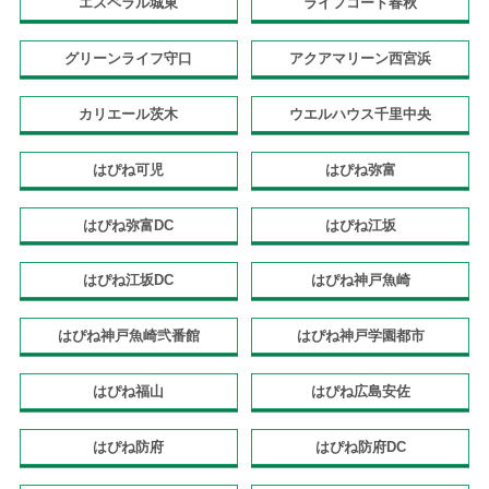
エスペラル城東
ライフコート春秋
グリーンライフ守口
アクアマリーン西宮浜
カリエール茨木
ウエルハウス千里中央
はぴね可児
はぴね弥富
はぴね弥富DC
はぴね江坂
はぴね江坂DC
はぴね神戸魚崎
はぴね神戸魚崎弐番館
はぴね神戸学園都市
はぴね福山
はぴね広島安佐
はぴね防府
はぴね防府DC