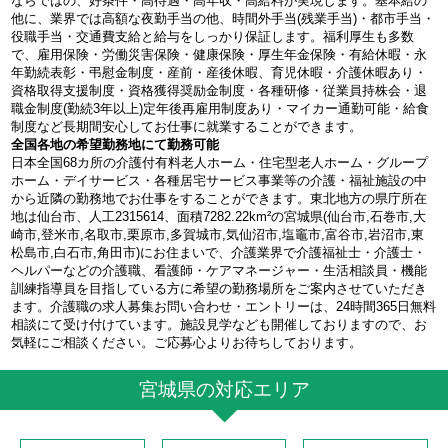
ならではの、好条件・高待遇・高年収・高給料が実現します。基本給の
他に、業界では高額な夜勤手当の他、時間外手当(残業手当)・都市手当・
役職手当・交通費支給と給与をしっかり保証します。福利厚生も多数
で、雇用保険・労働災害保険・健康保険・厚生年金保険・有給休暇・永
年勤続表彰・弔慰金制度・産前・産後休暇、育児休暇・介護休暇あり・
資格取得支援制度・資格獲得奨励金制度・各種研修・従業員持株会・退
職金制度(勤続3年以上)定年後再雇用制度あり・マイカー通勤可能・給食
制度など長期間安心してお仕事に就業することができます。
全国各地の希望勤務地にて勤務可能
日本全国68カ所の介護付有料老人ホーム・住宅型老人ホーム・グループ
ホーム・デイサービス・各種居宅サービス事業等の介護・福祉施設の中
から近隣の勤務地でお仕事をすることができます。東北地方の県庁所在
地は仙台市、人工2315614、面積7282.22km²の宮城県(仙台市,石巻市,大
崎市,登米市,名取市,栗原市,多賀城市,気仙沼市,塩竈市,富谷市,岩沼市,東
松島市,白石市,角田市)にお住まいで、介護業界で介護福祉士・介護士・
ヘルパーなどの介護職、看護師・ケアマネージャー・生活相談員・機能
訓練指導員を目指している方に希望の勤務場所をご案内させていただき
ます。介護職の求人募集お問い合わせ・エントリーは、24時間365日無料
相談にて受け付けています。施設見学なども開催しておりますので、お
気軽にご相談ください。ご応募心よりお待ちしております。
宮城県の対応エリア