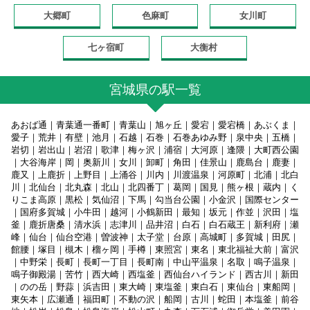
大郷町
色麻町
女川町
七ヶ宿町
大衡村
宮城県の駅一覧
あおば通｜青葉通一番町｜青葉山｜旭ヶ丘｜愛宕｜愛宕橋｜あぶくま｜
愛子｜荒井｜有壁｜池月｜石越｜石巻｜石巻あゆみ野｜泉中央｜五橋｜
岩切｜岩出山｜岩沼｜歌津｜梅ヶ沢｜浦宿｜大河原｜逢隈｜大町西公園
｜大谷海岸｜岡｜奥新川｜女川｜卸町｜角田｜佳景山｜鹿島台｜鹿妻｜
鹿又｜上鹿折｜上野目｜上涌谷｜川内｜川渡温泉｜河原町｜北浦｜北白
川｜北仙台｜北丸森｜北山｜北四番丁｜葛岡｜国見｜熊ヶ根｜蔵内｜く
りこま高原｜黒松｜気仙沼｜下馬｜勾当台公園｜小金沢｜国際センター
｜国府多賀城｜小牛田｜越河｜小鶴新田｜最知｜坂元｜作並｜沢田｜塩
釜｜鹿折唐桑｜清水浜｜志津川｜品井沼｜白石｜白石蔵王｜新利府｜瀬
峰｜仙台｜仙台空港｜曽波神｜太子堂｜台原｜高城町｜多賀城｜田尻｜
館腰｜塚目｜槻木｜榴ヶ岡｜手樽｜東照宮｜東名｜東北福祉大前｜富沢
｜中野栄｜長町｜長町一丁目｜長町南｜中山平温泉｜名取｜鳴子温泉｜
鳴子御殿湯｜苦竹｜西大崎｜西塩釜｜西仙台ハイランド｜西古川｜新田
｜のの岳｜野蒜｜浜吉田｜東大崎｜東塩釜｜東白石｜東仙台｜東船岡｜
東矢本｜広瀬通｜福田町｜不動の沢｜船岡｜古川｜蛇田｜本塩釜｜前谷