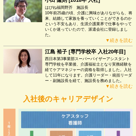
小田 隆則 [2018年 入社]
はぴね福岡野芥 施設長
10年前25歳の頃、介護に興味がありながらも、将
来、結婚して家族を養っていくことができるのか
という不安もあり、生涯介護業界で仕事をやって
いくか迷っていたので、派遣会社に登録しまし
た。
▼続きを読む
江島 裕子 [専門学校卒 入社20年目]
西日本第3事業部スーパーバイザーアシスタント
専門学校を卒業後、介護福祉士となり実務経験を
経てケアマネジャーの資格を取得しました。入社
して11年になります。介護リーダー・統括リーダ
ー・副施設長を経て、施設長を務めました。
▼続きを読む
入社後のキャリアデザイン