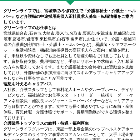
グリーンライフでは、宮城県(みやぎ)在住で『介護福祉士・介護士・ヘル
パー』など介護職の中途採用高収入正社員求人募集・転職情報をご案内
しています。
グリーンライフのお仕事とは
宮城県仙台市,石巻市,大崎市,登米市,名取市,栗原市,多賀城市,気仙沼市,塩
竈市,富谷市,岩沼市,東松島市,白石市,角田市にお住まいで、介護・福祉関
連の介護職(介護福祉士・介護士・ヘルパーなど)、看護師・ケアマネージ
ャー・生活相談員・機能訓練指導員の高額求人をご案内！経験を問わ
ず、未経験や資格なしでも正社員として活躍の場をご用意しておりま
す。資格取得支援、費用補助など、手厚いサポートで求職者・入社希望
の方をお迎えしております。また介護福祉士の合格者には奨励金を支給
しており、外部研修の参加推進に向けてスキルアップ・キャリアアップ
をしながら仕事をすることが可能です。
理想を叶えるキャリアパス
入社後、介護スタッフとして有料老人ホームやグループホーム、デイサ
ービスなど、福祉施設でお仕事スタート！リーダー・統括リーダー・ケ
アマネ相談員・施設長マネジャー・スーパーバイザーなどキャリアアッ
プも目指すことができます。女性でも長く働きやすいように産前・産後
休暇、育児休暇・介護休暇でサポート。長期間勤務ができる環境を整え
ております。
介護業界トップクラスの給料・待遇・福利厚生
グリーンライフグループは、東証一部上場企業のシップヘルスケアホー
ルディングスのライフケア事業のコアカンパニーとして、大手上場企業