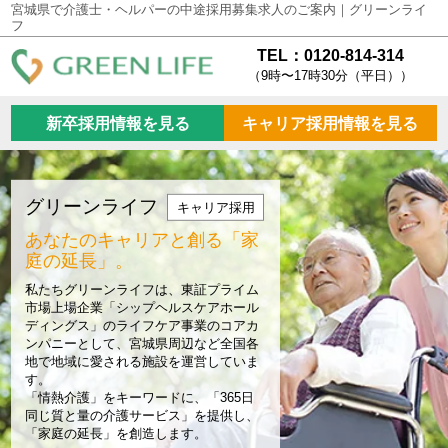
宮城県で介護士・ヘルパーの中途採用募集求人のご案内｜グリーンライ
フ
TEL：0120-814-314
（9時〜17時30分（平日））
新卒採用情報を見る
キャリア採用情報を見る
グリーンライフ
キャリア採用
あなたのキャリアと創る
「家
庭の延長」。
私たちグリーンライフは、東証プライム
市場上場企業「シップヘルスケアホール
ディングス」のライフケア事業のコアカ
ンパニーとして、宮城県周辺など全国各
地で地域に愛される施設を運営していま
す。
「情熱介護」をキーワードに、「365日
同じ質と量の介護サービス」を提供し、
「家庭の延長」を創造します。