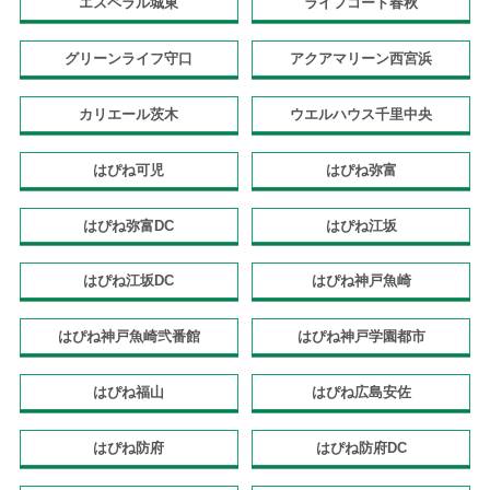
エスペラル城東
ライフコート春秋
グリーンライフ守口
アクアマリーン西宮浜
カリエール茨木
ウエルハウス千里中央
はぴね可児
はぴね弥富
はぴね弥富DC
はぴね江坂
はぴね江坂DC
はぴね神戸魚崎
はぴね神戸魚崎弐番館
はぴね神戸学園都市
はぴね福山
はぴね広島安佐
はぴね防府
はぴね防府DC