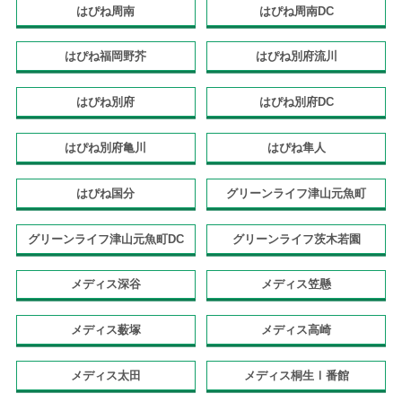
はぴね周南
はぴね周南DC
はぴね福岡野芥
はぴね別府流川
はぴね別府
はぴね別府DC
はぴね別府亀川
はぴね隼人
はぴね国分
グリーンライフ津山元魚町
グリーンライフ津山元魚町DC
グリーンライフ茨木若園
メディス深谷
メディス笠懸
メディス薮塚
メディス高崎
メディス太田
メディス桐生Ⅰ番館