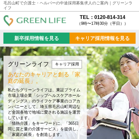
毛呂山町で介護士・ヘルパーの中途採用募集求人のご案内｜グリーンラ
イフ
TEL：0120-814-314
（9時〜17時30分（平日））
新卒採用情報を見る
キャリア採用情報を見る
グリーンライフ
キャリア採用
あなたのキャリアと創る
「家
庭の延長」。
私たちグリーンライフは、東証プライム
市場上場企業「シップヘルスケアホール
ディングス」のライフケア事業のコアカ
ンパニーとして、埼玉県毛呂山町周辺な
ど全国各地で地域に愛される施設を運営
しています。
「情熱介護」をキーワードに、「365日
同じ質と量の介護サービス」を提供し、
「家庭の延長」を創造します。