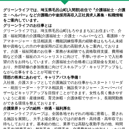
グリーンライフでは、埼玉県毛呂山町(入間郡)在住で『介護福祉士・介護
士・ヘルパー』など介護職の中途採用高収入正社員求人募集・転職情報
をご案内しています。
グリーンライフのお仕事とは
グリーンライフでは、埼玉県毛呂山町(もろやままち)にお住まいで、介
護・福祉関連の介護職(介護福祉士・介護士・ヘルパーなど)、看護師・ケ
アマネージャー・生活相談員・機能訓練指導員の経験者はもちろん未経
験や資格なしの方の中途採用の正社員の高額求人をご案内しておりま
す。介護・福祉関連のお仕事・業務が未経験でも資格取得支援、費用補
助など介護・福祉のスペシャリストに向けて、手厚いサポートで入社希
望の方をお待ちしています。介護福祉士の合格者には奨励金を支給して
おり、外部研修の参加推進に向けてスキルアップ・キャリアアップをし
ながら仕事をすることが可能です。
理想の将来にあわせて、キャリアパスを準備！
入社後、介護スタッフとして介護施設でのお仕事からスタート！リーダ
ー・統括リーダー・ケアマネ相談員・施設長マネジャー・スーパーバイ
ザーなどキャリアアップを目指すことができます。女性も長く働きやす
いように産前・産後休暇、育児休暇・介護休暇でサポート。長期間勤務
ができる環境を整えております。
介護業界トップの給料・待遇・福利厚生
グリーンライフグループは、全国各地それぞれの地域に密着し、愛され
る施設を展開し、大手上場企業ならではの好条件・高待遇・高年収でお
待ちしております。基本給の他に、業界では高額な夜勤手当の他、時間