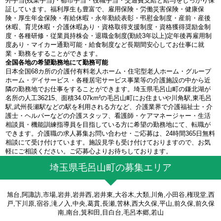
外手当(残業手当)・都市手当・役職手当・交通費支給と給与をしっかり保
証しています。福利厚生も豊富で、雇用保険・労働災害保険・健康保
険・厚生年金保険・有給休暇・永年勤続表彰・弔慰金制度・産前・産後
休暇、育児休暇・介護休暇あり・資格取得支援制度・資格獲得奨励金制
度・各種研修・従業員持株会・退職金制度(勤続3年以上)定年後再雇用制
度あり・マイカー通勤可能・給食制度など長期間安心してお仕事に就
業・勤務をすることができます。
全国各地の希望勤務地にて勤務可能
日本全国68カ所の介護付有料老人ホーム・住宅型老人ホーム・グループ
ホーム・デイサービス・各種居宅サービス事業等の介護施設の中から近
隣の勤務地でお仕事をすることができます。埼玉県毛呂山町の鎌北湖が
名所の人工36215、面積34.07km²の毛呂山町にお住まいや川角駅,東毛呂
駅,武州長瀬駅などの駅を利用される方など、介護業界で介護福祉士・介
護士・ヘルパーなどの介護スタッフ、看護師・ケアマネージャー・生活
相談員・機能訓練指導員を目指している方に希望の勤務地にて、転職が
できます。介護職の求人募集お問い合わせ・ご応募は、24時間365日無料
相談にて受け付けています。施設見学も受け付けておりますので、お気
軽にご相談ください。ご応募心よりお待ちしております。
埼玉県毛呂山町の募集エリア
旭台,阿諏訪,市場,岩井,岩井西,岩井東,大谷木,大類,川角,小田谷,権現堂,西
戸,下川原,宿谷,滝ノ入,中央,葛貫,長瀬,苦林,西大久保,平山,前久保,前久保
南,南台,箕和田,目白台,毛呂本郷,若山