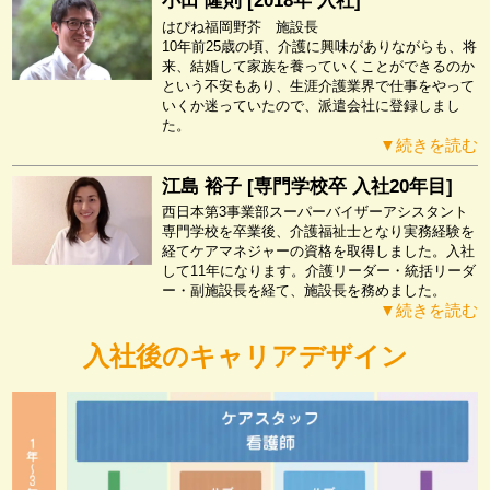
小田 隆則 [2018年 入社]
はぴね福岡野芥 施設長
10年前25歳の頃、介護に興味がありながらも、将
来、結婚して家族を養っていくことができるのか
という不安もあり、生涯介護業界で仕事をやって
いくか迷っていたので、派遣会社に登録しまし
た。
▼続きを読む
江島 裕子 [専門学校卒 入社20年目]
西日本第3事業部スーパーバイザーアシスタント
専門学校を卒業後、介護福祉士となり実務経験を
経てケアマネジャーの資格を取得しました。入社
して11年になります。介護リーダー・統括リーダ
ー・副施設長を経て、施設長を務めました。
▼続きを読む
入社後のキャリアデザイン