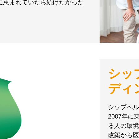
境に恵まれていたら続けたかった
シッ
ディ
シップヘル
2007年
る人の環境
改築から医