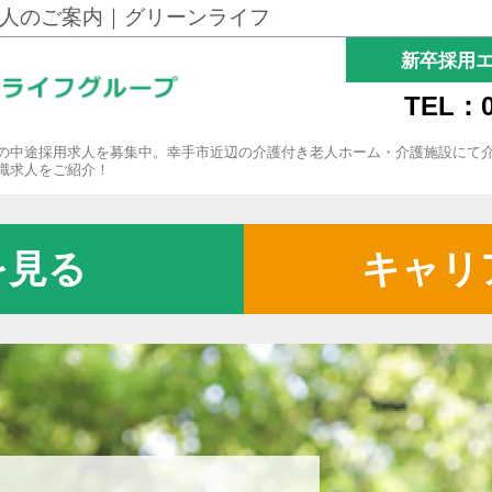
人のご案内｜グリーンライフ
新卒採用
TEL：0
の中途採用求人を募集中。幸手市近辺の介護付き老人ホーム・介護施設にて
職求人をご紹介！
を見る
キャリ