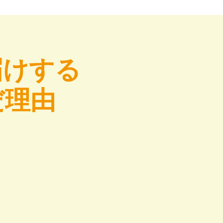
届けする
だ理由