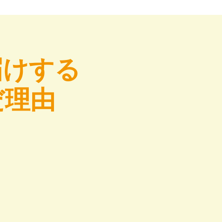
届けする
だ理由