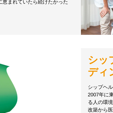
境に恵まれていたら続けたかった
シッ
ディ
シップヘル
2007年
る人の環境
改築から医