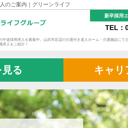
人のご案内｜グリーンライフ
新卒採用
TEL：0
の中途採用求人を募集中。山武市近辺の介護付き老人ホーム・介護施設にて
職求人をご紹介！
を見る
キャリ