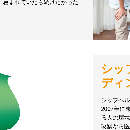
境に恵まれていたら続けたかった
シッ
ディ
シップヘル
2007年
る人の環境
改築から医