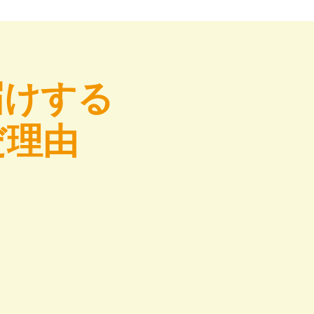
届けする
だ理由