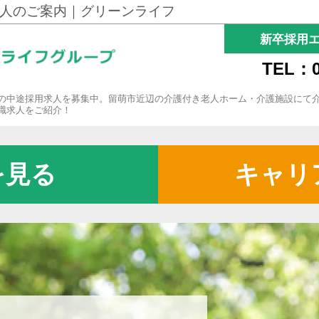
人のご案内｜グリーンライフ
新卒採用
TEL：0
の中途採用求人を募集中。留萌市近辺の介護付き老人ホーム・介護施設にて
職求人をご紹介！
を見る
キャリ