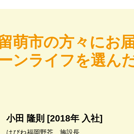
留萌市の方々にお
ーンライフを選ん
小田 隆則 [2018年 入社]
はぴね福岡野芥 施設長