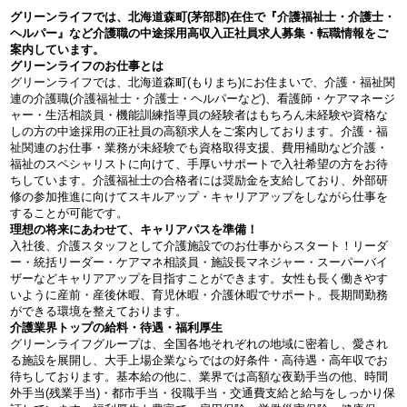
グリーンライフでは、北海道森町(茅部郡)在住で『介護福祉士・介護士・
ヘルパー』など介護職の中途採用高収入正社員求人募集・転職情報をご
案内しています。
グリーンライフのお仕事とは
グリーンライフでは、北海道森町(もりまち)にお住まいで、介護・福祉関
連の介護職(介護福祉士・介護士・ヘルパーなど)、看護師・ケアマネージ
ャー・生活相談員・機能訓練指導員の経験者はもちろん未経験や資格な
しの方の中途採用の正社員の高額求人をご案内しております。介護・福
祉関連のお仕事・業務が未経験でも資格取得支援、費用補助など介護・
福祉のスペシャリストに向けて、手厚いサポートで入社希望の方をお待
ちしています。介護福祉士の合格者には奨励金を支給しており、外部研
修の参加推進に向けてスキルアップ・キャリアアップをしながら仕事を
することが可能です。
理想の将来にあわせて、キャリアパスを準備！
入社後、介護スタッフとして介護施設でのお仕事からスタート！リーダ
ー・統括リーダー・ケアマネ相談員・施設長マネジャー・スーパーバイ
ザーなどキャリアアップを目指すことができます。女性も長く働きやす
いように産前・産後休暇、育児休暇・介護休暇でサポート。長期間勤務
ができる環境を整えております。
介護業界トップの給料・待遇・福利厚生
グリーンライフグループは、全国各地それぞれの地域に密着し、愛され
る施設を展開し、大手上場企業ならではの好条件・高待遇・高年収でお
待ちしております。基本給の他に、業界では高額な夜勤手当の他、時間
外手当(残業手当)・都市手当・役職手当・交通費支給と給与をしっかり保