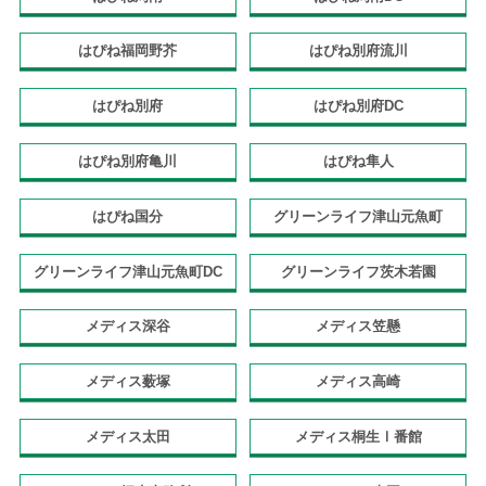
はぴね福岡野芥
はぴね別府流川
はぴね別府
はぴね別府DC
はぴね別府亀川
はぴね隼人
はぴね国分
グリーンライフ津山元魚町
グリーンライフ津山元魚町DC
グリーンライフ茨木若園
メディス深谷
メディス笠懸
メディス薮塚
メディス高崎
メディス太田
メディス桐生Ⅰ番館