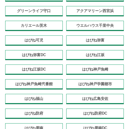
グリーンライフ守口
アクアマリーン西宮浜
カリエール茨木
ウエルハウス千里中央
はぴね可児
はぴね弥富
はぴね弥富DC
はぴね江坂
はぴね江坂DC
はぴね神戸魚崎
はぴね神戸魚崎弐番館
はぴね神戸学園都市
はぴね福山
はぴね広島安佐
はぴね防府
はぴね防府DC
はぴね周南
はぴね周南DC