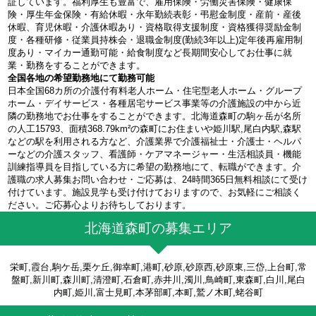
証しています。福利厚生も豊富で、雇用保険・労働災害保険・健康保
険・厚生年金保険・有給休暇・永年勤続表彰・弔慰金制度・産前・産後
休暇、育児休暇・介護休暇あり・資格取得支援制度・資格獲得奨励金制
度・各種研修・従業員持株会・退職金制度(勤続3年以上)定年後再雇用制
度あり・マイカー通勤可能・給食制度など長期間安心してお仕事に就
業・勤務をすることができます。
全国各地の希望勤務地にて勤務可能
日本全国68カ所の介護付有料老人ホーム・住宅型老人ホーム・グループ
ホーム・デイサービス・各種居宅サービス事業等の介護施設の中から近
隣の勤務地でお仕事をすることができます。北海道森町の駒ヶ岳が名所
の人工15793、面積368.79km²の森町にお住まいや姫川駅,尾白内駅,森駅
などの駅を利用される方など、介護業界で介護福祉士・介護士・ヘルパ
ーなどの介護スタッフ、看護師・ケアマネージャー・生活相談員・機能
訓練指導員を目指している方に希望の勤務地にて、転職ができます。介
護職の求人募集お問い合わせ・ご応募は、24時間365日無料相談にて受け
付けています。施設見学も受け付けておりますので、お気軽にご相談く
ださい。ご応募心よりお待ちしております。
北海道森町の募集エリア
栄町,霞台,駒ケ岳,栗ケ丘,御幸町,港町,砂原,砂原西,砂原東,三岱,上台町,常
盤町,新川町,森川町,清澄町,石倉町,赤井川,濁川,鳥崎町,東森町,白川,尾白
内町,姫川,富士見町,本茅部町,本町,鷲ノ木町,蛯谷町