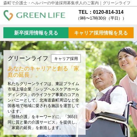
森町で介護士・ヘルパーの中途採用募集求人のご案内｜グリーンライフ
TEL：0120-814-314
（9時〜17時30分（平日））
新卒採用情報を見る
キャリア採用情報を見る
グリーンライフ
キャリア採用
あなたのキャリアと創る
「家
庭の延長」。
私たちグリーンライフは、東証プライム
市場上場企業「シップヘルスケアホール
ディングス」のライフケア事業のコアカ
ンパニーとして、北海道森町周辺など全
国各地で地域に愛される施設を運営して
います。
「情熱介護」をキーワードに、「365日
同じ質と量の介護サービス」を提供し、
「家庭の延長」を創造します。