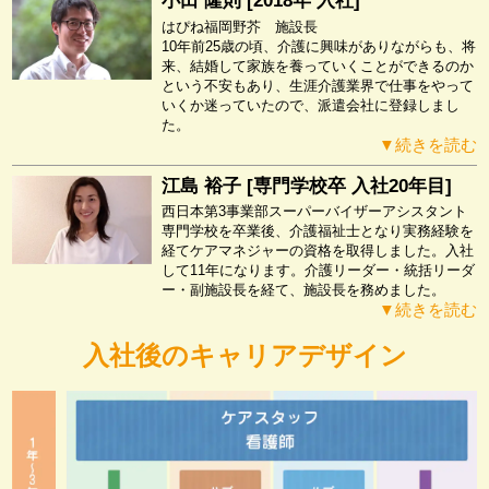
小田 隆則 [2018年 入社]
はぴね福岡野芥 施設長
10年前25歳の頃、介護に興味がありながらも、将
来、結婚して家族を養っていくことができるのか
という不安もあり、生涯介護業界で仕事をやって
いくか迷っていたので、派遣会社に登録しまし
た。
▼続きを読む
江島 裕子 [専門学校卒 入社20年目]
西日本第3事業部スーパーバイザーアシスタント
専門学校を卒業後、介護福祉士となり実務経験を
経てケアマネジャーの資格を取得しました。入社
して11年になります。介護リーダー・統括リーダ
ー・副施設長を経て、施設長を務めました。
▼続きを読む
入社後のキャリアデザイン