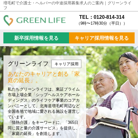
増毛町で介護士・ヘルパーの中途採用募集求人のご案内｜グリーンライ
フ
TEL：0120-814-314
（9時〜17時30分（平日））
新卒採用情報を見る
キャリア採用情報を見る
グリーンライフ
キャリア採用
あなたのキャリアと創る
「家
庭の延長」。
私たちグリーンライフは、東証プライム
市場上場企業「シップヘルスケアホール
ディングス」のライフケア事業のコアカ
ンパニーとして、北海道増毛町周辺など
全国各地で地域に愛される施設を運営し
ています。
「情熱介護」をキーワードに、「365日
同じ質と量の介護サービス」を提供し、
「家庭の延長」を創造します。