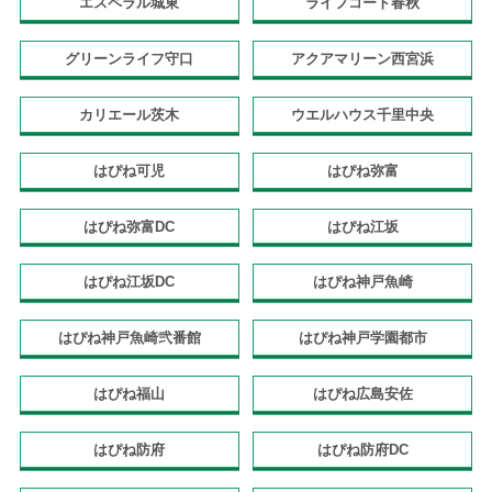
エスペラル城東
ライフコート春秋
グリーンライフ守口
アクアマリーン西宮浜
カリエール茨木
ウエルハウス千里中央
はぴね可児
はぴね弥富
はぴね弥富DC
はぴね江坂
はぴね江坂DC
はぴね神戸魚崎
はぴね神戸魚崎弐番館
はぴね神戸学園都市
はぴね福山
はぴね広島安佐
はぴね防府
はぴね防府DC