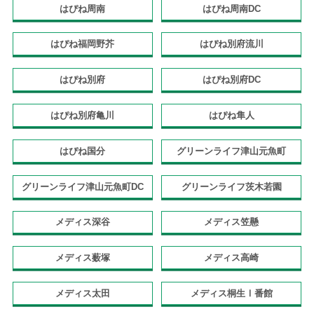
はぴね周南
はぴね周南DC
はぴね福岡野芥
はぴね別府流川
はぴね別府
はぴね別府DC
はぴね別府亀川
はぴね隼人
はぴね国分
グリーンライフ津山元魚町
グリーンライフ津山元魚町DC
グリーンライフ茨木若園
メディス深谷
メディス笠懸
メディス薮塚
メディス高崎
メディス太田
メディス桐生Ⅰ番館