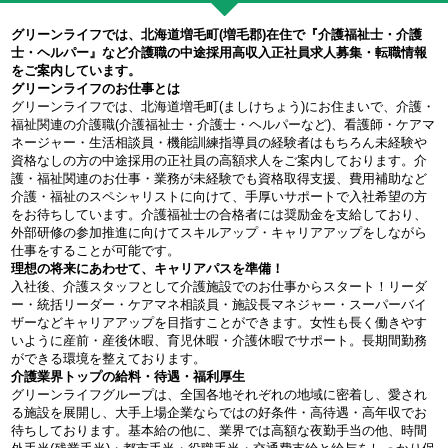
グリーンライフでは、北海道増毛町(増毛郡)在住で『介護福祉士・介護
士・ヘルパー』など介護職の中途採用高収入正社員求人募集・転職情報
をご案内しています。
グリーンライフのお仕事とは
グリーンライフでは、北海道増毛町(ましけちょう)にお住まいで、介護・
福祉関連の介護職(介護福祉士・介護士・ヘルパーなど)、看護師・ケアマ
ネージャー・生活相談員・機能訓練指導員の経験者はもちろん未経験や
資格なしの方の中途採用の正社員の高額求人をご案内しております。介
護・福祉関連のお仕事・業務が未経験でも資格取得支援、費用補助など
介護・福祉のスペシャリストに向けて、手厚いサポートで入社希望の方
をお待ちしています。介護福祉士の合格者には奨励金を支給しており、
外部研修の参加推進に向けてスキルアップ・キャリアアップをしながら
仕事をすることが可能です。
理想の将来にあわせて、キャリアパスを準備！
入社後、介護スタッフとして介護施設でのお仕事からスタート！リーダ
ー・統括リーダー・ケアマネ相談員・施設長マネジャー・スーパーバイ
ザーなどキャリアアップを目指すことができます。女性も長く働きやす
いように産前・産後休暇、育児休暇・介護休暇でサポート。長期間勤務
ができる環境を整えております。
介護業界トップの給料・待遇・福利厚生
グリーンライフグループは、全国各地それぞれの地域に密着し、愛され
る施設を展開し、大手上場企業ならではの好条件・高待遇・高年収でお
待ちしております。基本給の他に、業界では高額な夜勤手当の他、時間