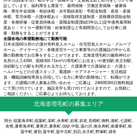
外手当(残業手当)・都市手当・役職手当・交通費支給と給与をしっかり保
証しています。福利厚生も豊富で、雇用保険・労働災害保険・健康保
険・厚生年金保険・有給休暇・永年勤続表彰・弔慰金制度・産前・産後
休暇、育児休暇・介護休暇あり・資格取得支援制度・資格獲得奨励金制
度・各種研修・従業員持株会・退職金制度(勤続3年以上)定年後再雇用制
度あり・マイカー通勤可能・給食制度など長期間安心してお仕事に就
業・勤務をすることができます。
全国各地の希望勤務地にて勤務可能
日本全国68カ所の介護付有料老人ホーム・住宅型老人ホーム・グループ
ホーム・デイサービス・各種居宅サービス事業等の介護施設の中から近
隣の勤務地でお仕事をすることができます。北海道増毛町の厳島神社が
名所の人工4399、面積369.71km²の増毛町にお住まいや箸別駅,朱文別駅,
信砂駅などの駅を利用される方など、介護業界で介護福祉士・介護士・
ヘルパーなどの介護スタッフ、看護師・ケアマネージャー・生活相談
員・機能訓練指導員を目指している方に希望の勤務地にて、転職ができ
ます。介護職の求人募集お問い合わせ・ご応募は、24時間365日無料相談
にて受け付けています。施設見学も受け付けておりますので、お気軽に
ご相談ください。ご応募心よりお待ちしております。
北海道増毛町の募集エリア
阿分,稲葉海岸町,稲葉町,栄町,永寿町,岩尾,岩老,見晴町,御料,港町,七源町,
舎熊,暑寒海岸町,暑寒沢,暑寒町,信砂,中歌,湯の沢,南永寿町,南暑寒町,南
畠中町,箸別,畠中町,畠中北町,別苅,弁天町,野塚町,雄冬