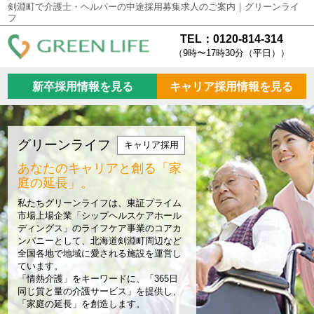
剣淵町で介護士・ヘルパーの中途採用募集求人のご案内｜グリーンライ
フ
TEL：0120-814-314
（9時〜17時30分（平日））
新卒採用情報を見る
キャリア採用情報を見る
グリーンライフ
キャリア採用
あなたのキャリアと創る
「家
庭の延長」。
私たちグリーンライフは、東証プライム
市場上場企業「シップヘルスケアホール
ディングス」のライフケア事業のコアカ
ンパニーとして、北海道剣淵町周辺など
全国各地で地域に愛される施設を運営し
ています。
「情熱介護」をキーワードに、「365日
同じ質と量の介護サービス」を提供し、
「家庭の延長」を創造します。