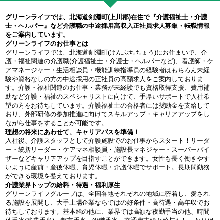
グリーンライフでは、北海道剣淵町(上川郡)在住で『介護福祉士・介護
士・ヘルパー』など介護職の中途採用高収入正社員求人募集・転職情報
をご案内しています。
グリーンライフのお仕事とは
グリーンライフでは、北海道剣淵町(けんぶちちょう)にお住まいで、介
護・福祉関連の介護職(介護福祉士・介護士・ヘルパーなど)、看護師・ケ
アマネージャー・生活相談員・機能訓練指導員の経験者はもちろん未経
験や資格なしの方の中途採用の正社員の高額求人をご案内しておりま
す。介護・福祉関連のお仕事・業務が未経験でも資格取得支援、費用補
助など介護・福祉のスペシャリストに向けて、手厚いサポートで入社希
望の方をお待ちしています。介護福祉士の合格者には奨励金を支給して
おり、外部研修の参加推進に向けてスキルアップ・キャリアアップをし
ながら仕事をすることが可能です。
理想の将来にあわせて、キャリアパスを準備！
入社後、介護スタッフとして介護施設でのお仕事からスタート！リーダ
ー・統括リーダー・ケアマネ相談員・施設長マネジャー・スーパーバイ
ザーなどキャリアアップを目指すことができます。女性も長く働きやす
いように産前・産後休暇、育児休暇・介護休暇でサポート。長期間勤務
ができる環境を整えております。
介護業界トップの給料・待遇・福利厚生
グリーンライフグループは、全国各地それぞれの地域に密着し、愛され
る施設を展開し、大手上場企業ならではの好条件・高待遇・高年収でお
待ちしております。基本給の他に、業界では高額な夜勤手当の他、時間