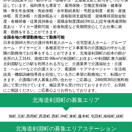
外手当(残業手当)・都市手当・役職手当・交通費支給と給与をしっかり保
証しています。福利厚生も豊富で、雇用保険・労働災害保険・健康保
険・厚生年金保険・有給休暇・永年勤続表彰・弔慰金制度・産前・産後
休暇、育児休暇・介護休暇あり・資格取得支援制度・資格獲得奨励金制
度・各種研修・従業員持株会・退職金制度(勤続3年以上)定年後再雇用制
度あり・マイカー通勤可能・給食制度など長期間安心してお仕事に就
業・勤務をすることができます。
全国各地の希望勤務地にて勤務可能
日本全国68カ所の介護付有料老人ホーム・住宅型老人ホーム・グループ
ホーム・デイサービス・各種居宅サービス事業等の介護施設の中から近
隣の勤務地でお仕事をすることができます。北海道剣淵町の絵本の館が
名所の人工3141、面積130.99km²の剣淵町にお住まいや剣淵駅,東六線駅,
北剣淵駅などの駅を利用される方など、介護業界で介護福祉士・介護
士・ヘルパーなどの介護スタッフ、看護師・ケアマネージャー・生活相
談員・機能訓練指導員を目指している方に希望の勤務地にて、転職がで
きます。介護職の求人募集お問い合わせ・ご応募は、24時間365日無料相
談にて受け付けています。施設見学も受け付けておりますので、お気軽
にご相談ください。ご応募心よりお待ちしております。
北海道剣淵町の募集エリア
旭町,元町,西岡町,西原町,西町,仲町,東町,藤本町,屯田町,南桜町,緑町
北海道剣淵町の募集エリアステーション