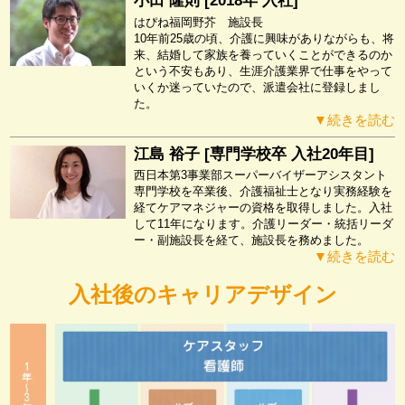
小田 隆則 [2018年 入社]
はぴね福岡野芥 施設長
10年前25歳の頃、介護に興味がありながらも、将
来、結婚して家族を養っていくことができるのか
という不安もあり、生涯介護業界で仕事をやって
いくか迷っていたので、派遣会社に登録しまし
た。
▼続きを読む
江島 裕子 [専門学校卒 入社20年目]
西日本第3事業部スーパーバイザーアシスタント
専門学校を卒業後、介護福祉士となり実務経験を
経てケアマネジャーの資格を取得しました。入社
して11年になります。介護リーダー・統括リーダ
ー・副施設長を経て、施設長を務めました。
▼続きを読む
入社後のキャリアデザイン