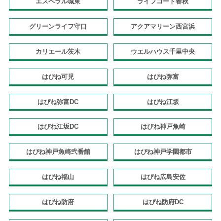
エスペラル城東
ライフコート春秋
グリーンライフ守口
アクアマリーン西宮浜
カリエール茨木
ウエルハウス千里中央
はぴね可児
はぴね弥富
はぴね弥富DC
はぴね江坂
はぴね江坂DC
はぴね神戸魚崎
はぴね神戸魚崎弐番館
はぴね神戸学園都市
はぴね福山
はぴね広島安佐
はぴね防府
はぴね防府DC