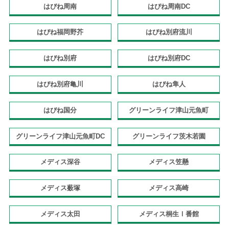
はぴね周南
はぴね周南DC
はぴね福岡野芥
はぴね別府流川
はぴね別府
はぴね別府DC
はぴね別府亀川
はぴね隼人
はぴね国分
グリーンライフ津山元魚町
グリーンライフ津山元魚町DC
グリーンライフ茨木若園
メディス深谷
メディス笠懸
メディス薮塚
メディス高崎
メディス太田
メディス桐生Ⅰ番館