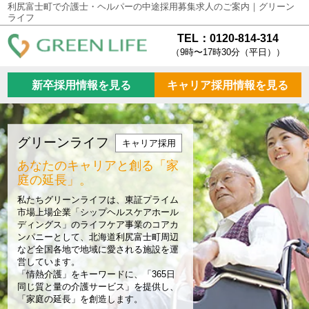
利尻富士町で介護士・ヘルパーの中途採用募集求人のご案内｜グリーン
ライフ
TEL：0120-814-314
（9時〜17時30分（平日））
新卒採用情報を見る
キャリア採用情報を見る
グリーンライフ
キャリア採用
あなたのキャリアと創る
「家
庭の延長」。
私たちグリーンライフは、東証プライム
市場上場企業「シップヘルスケアホール
ディングス」のライフケア事業のコアカ
ンパニーとして、北海道利尻富士町周辺
など全国各地で地域に愛される施設を運
営しています。
「情熱介護」をキーワードに、「365日
同じ質と量の介護サービス」を提供し、
「家庭の延長」を創造します。