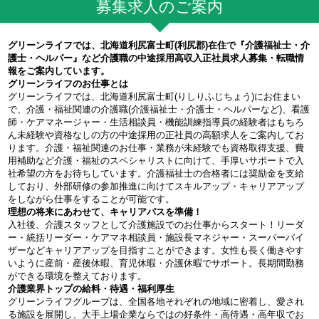
募集求人のご案内
グリーンライフでは、北海道利尻富士町(利尻郡)在住で『介護福祉士・介
護士・ヘルパー』など介護職の中途採用高収入正社員求人募集・転職情
報をご案内しています。
グリーンライフのお仕事とは
グリーンライフでは、北海道利尻富士町(りしりふじちょう)にお住まい
で、介護・福祉関連の介護職(介護福祉士・介護士・ヘルパーなど)、看護
師・ケアマネージャー・生活相談員・機能訓練指導員の経験者はもちろ
ん未経験や資格なしの方の中途採用の正社員の高額求人をご案内してお
ります。介護・福祉関連のお仕事・業務が未経験でも資格取得支援、費
用補助など介護・福祉のスペシャリストに向けて、手厚いサポートで入
社希望の方をお待ちしています。介護福祉士の合格者には奨励金を支給
しており、外部研修の参加推進に向けてスキルアップ・キャリアアップ
をしながら仕事をすることが可能です。
理想の将来にあわせて、キャリアパスを準備！
入社後、介護スタッフとして介護施設でのお仕事からスタート！リーダ
ー・統括リーダー・ケアマネ相談員・施設長マネジャー・スーパーバイ
ザーなどキャリアアップを目指すことができます。女性も長く働きやす
いように産前・産後休暇、育児休暇・介護休暇でサポート。長期間勤務
ができる環境を整えております。
介護業界トップの給料・待遇・福利厚生
グリーンライフグループは、全国各地それぞれの地域に密着し、愛され
る施設を展開し、大手上場企業ならではの好条件・高待遇・高年収でお