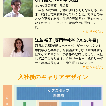
小田 隆則 [2018年 入社]
はぴね福岡野芥 施設長
10年前25歳の頃、介護に興味がありながらも、将
来、結婚して家族を養っていくことができるのか
という不安もあり、生涯介護業界で仕事をやって
いくか迷っていたので、派遣会社に登録しまし
た。
▼続きを読む
江島 裕子 [専門学校卒 入社20年目]
西日本第3事業部スーパーバイザーアシスタント
専門学校を卒業後、介護福祉士となり実務経験を
経てケアマネジャーの資格を取得しました。入社
して11年になります。介護リーダー・統括リーダ
ー・副施設長を経て、施設長を務めました。
▼続きを読む
入社後のキャリアデザイン