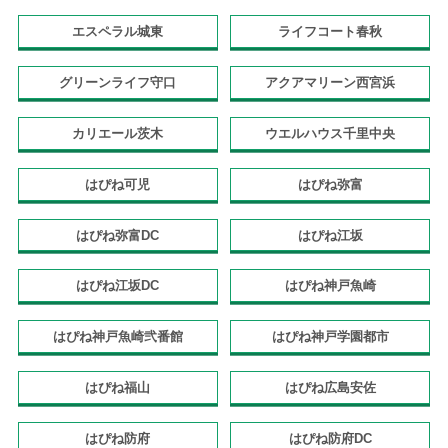
エスペラル城東
ライフコート春秋
グリーンライフ守口
アクアマリーン西宮浜
カリエール茨木
ウエルハウス千里中央
はぴね可児
はぴね弥富
はぴね弥富DC
はぴね江坂
はぴね江坂DC
はぴね神戸魚崎
はぴね神戸魚崎弐番館
はぴね神戸学園都市
はぴね福山
はぴね広島安佐
はぴね防府
はぴね防府DC