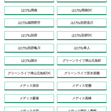
はぴね周南
はぴね周南DC
はぴね福岡野芥
はぴね別府流川
はぴね別府
はぴね別府DC
はぴね別府亀川
はぴね隼人
はぴね国分
グリーンライフ津山元魚町
グリーンライフ津山元魚町DC
グリーンライフ茨木若園
メディス深谷
メディス笠懸
メディス薮塚
メディス高崎
メディス太田
メディス桐生Ⅰ番館