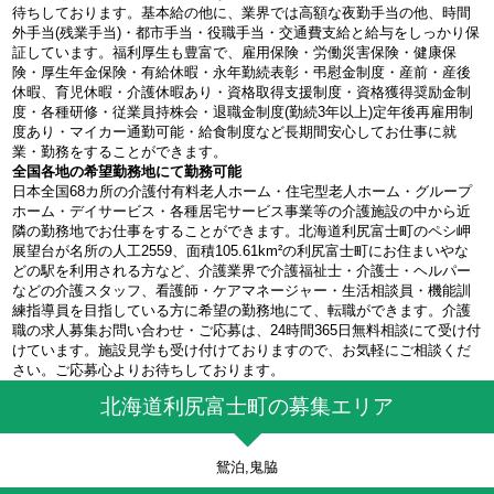
待ちしております。基本給の他に、業界では高額な夜勤手当の他、時間
外手当(残業手当)・都市手当・役職手当・交通費支給と給与をしっかり保
証しています。福利厚生も豊富で、雇用保険・労働災害保険・健康保
険・厚生年金保険・有給休暇・永年勤続表彰・弔慰金制度・産前・産後
休暇、育児休暇・介護休暇あり・資格取得支援制度・資格獲得奨励金制
度・各種研修・従業員持株会・退職金制度(勤続3年以上)定年後再雇用制
度あり・マイカー通勤可能・給食制度など長期間安心してお仕事に就
業・勤務をすることができます。
全国各地の希望勤務地にて勤務可能
日本全国68カ所の介護付有料老人ホーム・住宅型老人ホーム・グループ
ホーム・デイサービス・各種居宅サービス事業等の介護施設の中から近
隣の勤務地でお仕事をすることができます。北海道利尻富士町のペシ岬
展望台が名所の人工2559、面積105.61km²の利尻富士町にお住まいやな
どの駅を利用される方など、介護業界で介護福祉士・介護士・ヘルパー
などの介護スタッフ、看護師・ケアマネージャー・生活相談員・機能訓
練指導員を目指している方に希望の勤務地にて、転職ができます。介護
職の求人募集お問い合わせ・ご応募は、24時間365日無料相談にて受け付
けています。施設見学も受け付けておりますので、お気軽にご相談くだ
さい。ご応募心よりお待ちしております。
北海道利尻富士町の募集エリア
鴛泊,鬼脇