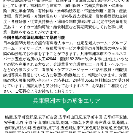
外手当(残業手当)・都市手当・役職手当・交通費支給と給与をしっかり保
証しています。福利厚生も豊富で、雇用保険・労働災害保険・健康保
険・厚生年金保険・有給休暇・永年勤続表彰・弔慰金制度・産前・産後
休暇、育児休暇・介護休暇あり・資格取得支援制度・資格獲得奨励金制
度・各種研修・従業員持株会・退職金制度(勤続3年以上)定年後再雇用制
度あり・マイカー通勤可能・給食制度など長期間安心してお仕事に就
業・勤務をすることができます。
全国各地の希望勤務地にて勤務可能
日本全国68カ所の介護付有料老人ホーム・住宅型老人ホーム・グループ
ホーム・デイサービス・各種居宅サービス事業等の介護施設の中から近
隣の勤務地でお仕事をすることができます。兵庫県洲本市のウェルネス
パーク五色が名所の人工42644、面積182.38km²の洲本市にお住まいやな
どの駅を利用される方など、介護業界で介護福祉士・介護士・ヘルパー
などの介護スタッフ、看護師・ケアマネージャー・生活相談員・機能訓
練指導員を目指している方に希望の勤務地にて、転職ができます。介護
職の求人募集お問い合わせ・ご応募は、24時間365日無料相談にて受け付
けています。施設見学も受け付けておりますので、お気軽にご相談くだ
さい。ご応募心よりお待ちしております。
兵庫県洲本市の募集エリア
鮎屋,安乎町宮野原,安乎町古宮,安乎町山田原,安乎町中田,安乎町平安浦,
安乎町北谷,宇原,宇山,栄町,塩屋,奥畑,下加茂,下内膳,海岸通,金屋,桑間,五
色町鮎原鮎の郷,五色町鮎原宇谷,五色町鮎原下,五色町鮎原葛尾,五色町鮎