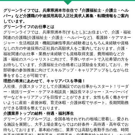
グリーンライフでは、兵庫県洲本市在住で『介護福祉士・介護士・ヘル
パー』など介護職の中途採用高収入正社員求人募集・転職情報をご案内
しています。
グリーンライフのお仕事とは
グリーンライフでは、兵庫県洲本市(すもとし)にお住まいで、介護・福祉
関連の介護職(介護福祉士・介護士・ヘルパーなど)、看護師・ケアマネー
ジャー・生活相談員・機能訓練指導員の経験者はもちろん未経験や資格
なしの方の中途採用の正社員の高額求人をご案内しております。介護・
福祉関連のお仕事・業務が未経験でも資格取得支援、費用補助など介
護・福祉のスペシャリストに向けて、手厚いサポートで入社希望の方を
お待ちしています。介護福祉士の合格者には奨励金を支給しており、外
部研修の参加推進に向けてスキルアップ・キャリアアップをしながら仕
事をすることが可能です。
理想の将来にあわせて、キャリアパスを準備！
入社後、介護スタッフとして介護施設でのお仕事からスタート！リーダ
ー・統括リーダー・ケアマネ相談員・施設長マネジャー・スーパーバイ
ザーなどキャリアアップを目指すことができます。女性も長く働きやす
いように産前・産後休暇、育児休暇・介護休暇でサポート。長期間勤務
ができる環境を整えております。
介護業界トップの給料・待遇・福利厚生
グリーンライフグループは、全国各地それぞれの地域に密着し、愛され
る施設を展開し、大手上場企業ならではの好条件・高待遇・高年収でお
待ちしております。基本給の他に、業界では高額な夜勤手当の他、時間