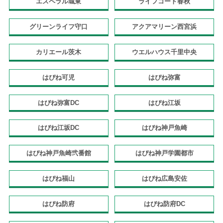
エスペラル城東
ライフコート春秋
グリーンライフ守口
アクアマリーン西宮浜
カリエール茨木
ウエルハウス千里中央
はぴね可児
はぴね弥富
はぴね弥富DC
はぴね江坂
はぴね江坂DC
はぴね神戸魚崎
はぴね神戸魚崎弐番館
はぴね神戸学園都市
はぴね福山
はぴね広島安佐
はぴね防府
はぴね防府DC