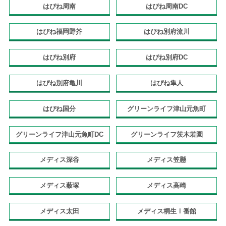
はぴね周南
はぴね周南DC
はぴね福岡野芥
はぴね別府流川
はぴね別府
はぴね別府DC
はぴね別府亀川
はぴね隼人
はぴね国分
グリーンライフ津山元魚町
グリーンライフ津山元魚町DC
グリーンライフ茨木若園
メディス深谷
メディス笠懸
メディス薮塚
メディス高崎
メディス太田
メディス桐生Ⅰ番館