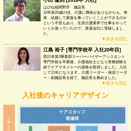
小田 隆則 [2018年 入社]
はぴね福岡野芥 施設長
10年前25歳の頃、介護に興味がありながらも、将
来、結婚して家族を養っていくことができるのか
という不安もあり、生涯介護業界で仕事をやって
いくか迷っていたので、派遣会社に登録しまし
た。
▼続きを読む
江島 裕子 [専門学校卒 入社20年目]
西日本第3事業部スーパーバイザーアシスタント
専門学校を卒業後、介護福祉士となり実務経験を
経てケアマネジャーの資格を取得しました。入社
して11年になります。介護リーダー・統括リーダ
ー・副施設長を経て、施設長を務めました。
▼続きを読む
入社後のキャリアデザイン