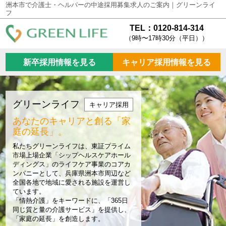
洲本市で介護士・ヘルパーの中途採用募集求人のご案内｜グリーンライ
フ
TEL：0120-814-314
（9時〜17時30分（平日））
新卒採用情報を見る
キャリア採用情報を見る
グリーンライフ
キャリア採用
あなたのキャリアと創る
「家
庭の延長」。
私たちグリーンライフは、東証プライム
市場上場企業「シップヘルスケアホール
ディングス」のライフケア事業のコアカ
ンパニーとして、兵庫県洲本市周辺など
全国各地で地域に愛される施設を運営し
ています。
「情熱介護」をキーワードに、「365日
同じ質と量の介護サービス」を提供し、
「家庭の延長」を創造します。