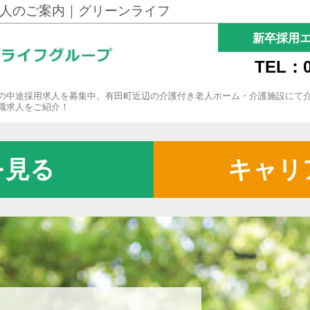
人のご案内｜グリーンライフ
新卒採用
TEL：0
の中途採用求人を募集中。有田町近辺の介護付き老人ホーム・介護施設にて
職求人をご紹介！
を見る
キャリ