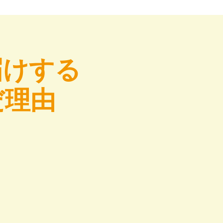
届けする
だ理由