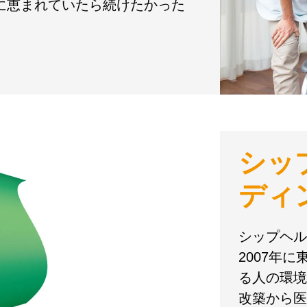
境に恵まれていたら続けたかった
シッ
ディ
シップヘル
2007年
る人の環境
改築から医